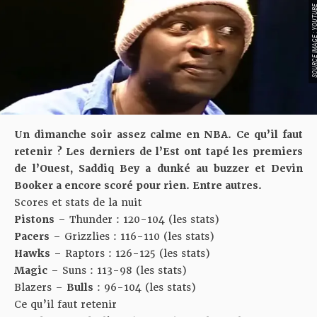
SOURCE IMAGE : YO
Un dimanche soir assez calme en NBA. Ce qu’il faut
retenir ? Les derniers de l’Est ont tapé les premiers
de l’Ouest, Saddiq Bey a dunké au buzzer et Devin
Booker a encore scoré pour rien. Entre autres.
Scores et stats de la nuit
Pistons
– Thunder : 120-104 (
les stats
)
Pacers
– Grizzlies : 116-110 (
les stats
)
Hawks
– Raptors : 126-125 (
les stats
)
Magic
– Suns : 113-98 (
les stats
)
Blazers –
Bulls
: 96-104 (
les stats
)
Ce qu’il faut retenir