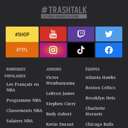
#SHOP
#TTFL
RUBRIQUES
JOUEURS
ÉQUIPES
POPULAIRES
Victor
Atlanta Hawks
Wembanyama
Les Français en
Boston Celtics
NBA
LeBron James
Brooklyn Nets
Programme NBA
Stephen Curry
Charlotte
Classements NBA
Rudy Gobert
Hornets
Salaires NBA
Kevin Durant
Chicago Bulls