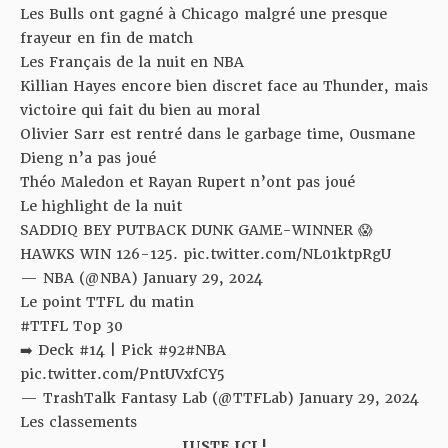
Les Bulls ont gagné à Chicago malgré une presque
frayeur en fin de match
Les Français de la nuit en NBA
Killian Hayes encore bien discret face au Thunder, mais
victoire qui fait du bien au moral
Olivier Sarr est rentré dans le garbage time, Ousmane
Dieng n’a pas joué
Théo Maledon et Rayan Rupert n’ont pas joué
Le highlight de la nuit
SADDIQ BEY PUTBACK DUNK GAME-WINNER 😱
HAWKS WIN 126-125.
pic.twitter.com/NL01ktpRgU
— NBA (@NBA)
January 29, 2024
Le point TTFL du matin
#TTFL
Top 30
➡️ Deck #14 | Pick #92
#NBA
pic.twitter.com/PntUVxfCY5
— TrashTalk Fantasy Lab (@TTFLab)
January 29, 2024
Les classements
JUSTE ICI !