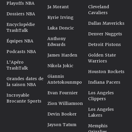
Playoffs NBA
Ja Morant
Cleveland
Cavaliers
Dossiers NBA
Kyrie Irving
Dallas Mavericks
Encyclopédie
Luka Doncic
TrashTalk
Denver Nuggets
Anthony
Équipes NBA
Edwards
Detroit Pistons
Podcasts NBA
James Harden
Golden State
Warriors
L'Apéro
Nikola Jokic
TrashTalk
Houston Rockets
Giannis
Grandes dates de
Antetokounmpo
Indiana Pacers
la saison NBA
Evan Fournier
Los Angeles
Incroyable
Clippers
Brocante Sports
Zion Williamson
Los Angeles
Devin Booker
Lakers
Jayson Tatum
Memphis
Grizzlies