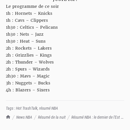
Le programme de ce soir
1h : Hornets – Knicks
1h : Cavs – Clippers
1h30 : Celtics – Pelicans
1h30 : Nets – Jazz
1h30 : Heat – Suns
2h : Rockets – Lakers
2h : Grizzlies – Kings
2h : Thunder – Wolves
2h : Spurs – Wizards
2h30 : Mavs – Magic
3h : Nuggets – Bucks
4h : Blazers – Sixers
Tags :
Hot TrashTalk
,
résumé NBA
TrashTalk Actu NBA
News NBA
Résumé de la nuit
Résumé NBA : le dernier de l'Est a
battu le premier de l'Ouest