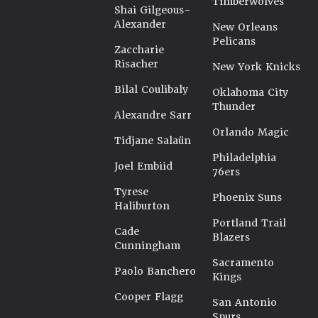
Timberwolves
Shai Gilgeous-
Alexander
New Orleans
Pelicans
Zaccharie
Risacher
New York Knicks
Bilal Coulibaly
Oklahoma City
Thunder
Alexandre Sarr
Orlando Magic
Tidjane Salaün
Philadelphia
Joel Embiid
76ers
Tyrese
Phoenix Suns
Haliburton
Portland Trail
Cade
Blazers
Cunningham
Sacramento
Paolo Banchero
Kings
Cooper Flagg
San Antonio
Spurs