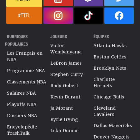
#TTFL
RUBRIQUES
JOUEURS
ÉQUIPES
POPULAIRES
Victor
Atlanta Hawks
Wembanyama
Les Français en
Boston Celtics
NBA
LeBron James
Brooklyn Nets
Programme NBA
Stephen Curry
Charlotte
Classements NBA
Rudy Gobert
Hornets
Salaires NBA
Kevin Durant
Chicago Bulls
Playoffs NBA
Ja Morant
Cleveland
Cavaliers
Dossiers NBA
Kyrie Irving
Dallas Mavericks
Encyclopédie
Luka Doncic
TrashTalk
Denver Nuggets