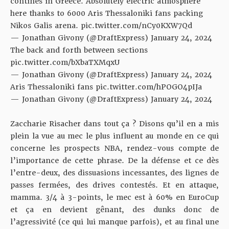
contines in Greece. Absolutely electric atmosphere
here thanks to 6000 Aris Thessaloniki fans packing
Nikos Galis arena.
pic.twitter.com/nCy0KXW7Qd
— Jonathan Givony (@DraftExpress)
January 24, 2024
The back and forth between sections
pic.twitter.com/bXbaTXMqxU
— Jonathan Givony (@DraftExpress)
January 24, 2024
Aris Thessaloniki fans
pic.twitter.com/hPOGO4pIJa
— Jonathan Givony (@DraftExpress)
January 24, 2024
Zaccharie Risacher dans tout ça ? Disons qu’il en a mis
plein la vue au mec le plus influent au monde en ce qui
concerne les prospects NBA, rendez-vous compte de
l’importance de cette phrase. De la défense et ce dès
l’entre-deux, des dissuasions incessantes, des lignes de
passes fermées, des drives contestés. Et en attaque,
mamma. 3/4 à 3-points, le mec est à 60% en EuroCup
et ça en devient gênant, des dunks donc de
l’agressivité (ce qui lui manque parfois), et au final une