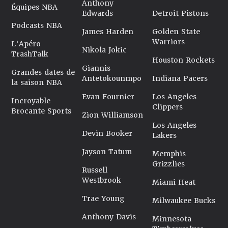
Anthony
Équipes NBA
Edwards
Detroit Pistons
Podcasts NBA
James Harden
Golden State
Warriors
L'Apéro
Nikola Jokic
TrashTalk
Houston Rockets
Giannis
Grandes dates de
Antetokounmpo
Indiana Pacers
la saison NBA
Evan Fournier
Los Angeles
Incroyable
Clippers
Brocante Sports
Zion Williamson
Los Angeles
Devin Booker
Lakers
Jayson Tatum
Memphis
Grizzlies
Russell
Westbrook
Miami Heat
Trae Young
Milwaukee Bucks
Anthony Davis
Minnesota