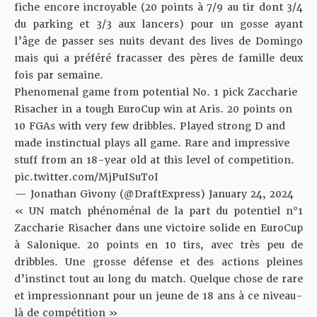
fiche encore incroyable (20 points à 7/9 au tir dont 3/4
du parking et 3/3 aux lancers) pour un gosse ayant
l’âge de passer ses nuits devant des lives de Domingo
mais qui a préféré fracasser des pères de famille deux
fois par semaine.
Phenomenal game from potential No. 1 pick Zaccharie
Risacher in a tough EuroCup win at Aris. 20 points on
10 FGAs with very few dribbles. Played strong D and
made instinctual plays all game. Rare and impressive
stuff from an 18-year old at this level of competition.
pic.twitter.com/MjPuISuToI
— Jonathan Givony (@DraftExpress)
January 24, 2024
« UN match phénoménal de la part du potentiel n°1
Zaccharie Risacher dans une victoire solide en EuroCup
à Salonique. 20 points en 10 tirs, avec très peu de
dribbles. Une grosse défense et des actions pleines
d’instinct tout au long du match. Quelque chose de rare
et impressionnant pour un jeune de 18 ans à ce niveau-
là de compétition »