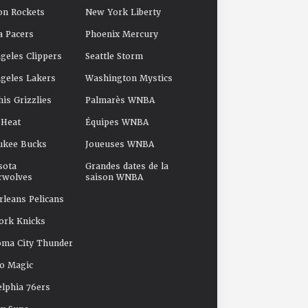
on Rockets
New York Liberty
a Pacers
Phoenix Mercury
geles Clippers
Seattle Storm
geles Lakers
Washington Mystics
s Grizzlies
Palmarès WNBA
 Heat
Équipes WNBA
ukee Bucks
Joueuses WNBA
sota
Grandes dates de la
rwolves
saison WNBA
leans Pelicans
ork Knicks
oma City Thunder
o Magic
elphia 76ers