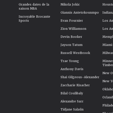
Grandes dates de la
Nikola Jokic
Houst
saison NBA
Giannis Antetokounmpo
Indian
Incroyable Brocante
Sports
Evan Fournier
Los An
Zion Williamson
Los An
Devin Booker
Memphi
Jayson Tatum
Miami
Russell Westbrook
Milwa
Trae Young
Minne
Timbe
Anthony Davis
New Or
Shai Gilgeous-Alexander
New Y
Zaccharie Risacher
Oklah
Bilal Coulibaly
Orland
Alexandre Sarr
Philad
Tidjane Salaün