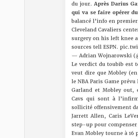
du jour.
Après Darius Ga
qui va se faire opérer d
balancé l’info en premier
Cleveland Cavaliers cent
surgery on his left knee 
sources tell ESPN.
pic.tw
— Adrian Wojnarowski 
Le verdict du toubib est
veut dire que Mobley (en
le NBA Paris Game prévu l
Garland et Mobley out, 
Cavs qui sont à l’infir
sollicité offensivement 
Jarrett Allen, Caris LeV
step-up pour compenser l
Evan Mobley tourne à 16 p