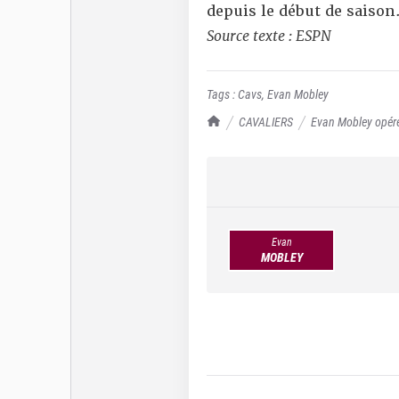
depuis le début de saison
Source texte : ESPN
Tags :
Cavs
,
Evan Mobley
TrashTalk Actu NBA
CAVALIERS
Evan Mobley opéré
Evan
MOBLEY