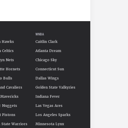
WNBA
a Hawks
Caitlin Clark
 Celtics
Atlanta Dream
yn Nets
Chicago Sky
tte Hornets
Connecticut Sun
o Bulls
Dallas Wings
and Cavaliers
Golden State Valkyries
 Mavericks
Indiana Fever
r Nuggets
Las Vegas Aces
t Pistons
Los Angeles Sparks
 State Warriors
Minnesota Lynx