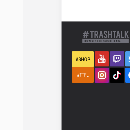
#SHOP
#TTFL