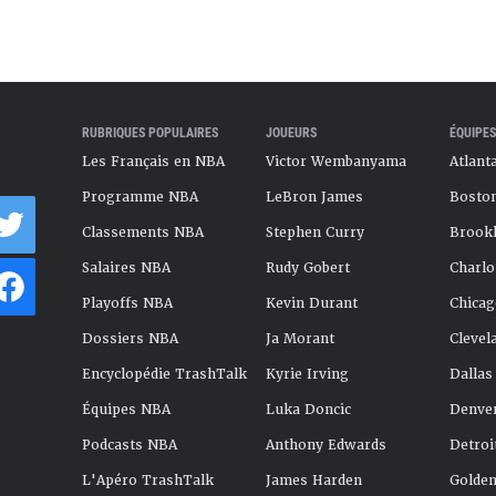
RUBRIQUES POPULAIRES
JOUEURS
ÉQUIPES
Les Français en NBA
Victor Wembanyama
Atlant
Programme NBA
LeBron James
Boston
Classements NBA
Stephen Curry
Brookl
Salaires NBA
Rudy Gobert
Charlo
Playoffs NBA
Kevin Durant
Chicag
Dossiers NBA
Ja Morant
Clevel
Encyclopédie TrashTalk
Kyrie Irving
Dallas
Équipes NBA
Luka Doncic
Denve
Podcasts NBA
Anthony Edwards
Detroi
L'Apéro TrashTalk
James Harden
Golden