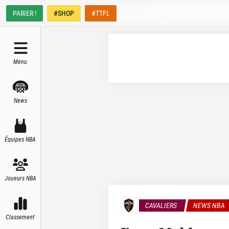
PARIER !
#SHOP
#TTFL
Menu
News
Équipes NBA
Joueurs NBA
CAVALIERS
NEWS NBA
Classement