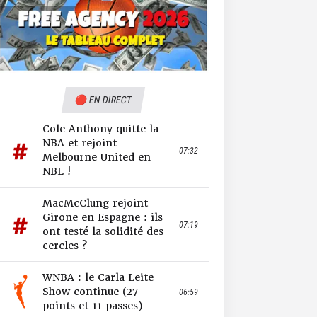
🔴 EN DIRECT
Cole Anthony quitte la
NBA et rejoint
07:32
Melbourne United en
NBL !
MacMcClung rejoint
Girone en Espagne : ils
07:19
ont testé la solidité des
cercles ?
WNBA : le Carla Leite
Show continue (27
06:59
points et 11 passes)