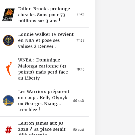
Dillon Brooks prolonge
chez les Suns pour 73
11:53
millions sur 3 ans !
Lonnie Walker IV revient
en NBA et pose ses
11:14
valises à Denver !
WNBA : Dominique
Malonga cartonne (31
10:45
points) mais perd face
au Liberty
Les Warriors préparent
un coup : Kelly Olynyk
05 août
ou Georges Niang…
tremblez !
LeBron James aux JO
2028 ? Sa place serait
05 août