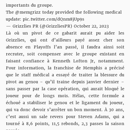
importants du groupe.
The
@memgrizz
today provided the following medical
update:
pic.twitter.com/dQnm8jUp9s
— Grizzlies PR (@GrizzliesPR)
October 22, 2023
Là où un pivot de ce gabarit aurait pu aider les
Grizzlies, qui ont d’ailleurs payé assez cher son
absence en Playoffs l’an passé, il faudra ainsi soit
recruter, soit compenser avec le groupe existant en
faisant confiance à Kenneth Lofton Jr, notamment.
Pour information, la franchise de Memphis a précisé
que le staff médical a essayé de traiter la blessure du
pivot au genou – qu’il traine depuis janvier dernier –
sans passer par la case opération, qui aurait bloqué le
joueur pour de longs mois. Hélas, cette formule a
échoué a stabiliser le genou et le ligament du joueur,
qui va donc devoir s’arrêter un bon moment. À 30 ans,
c’est aussi un sale revers pour Steven Adams, qui a
tourné à 8,6 points, 11,5 rebonds, 2,3 passes la saison