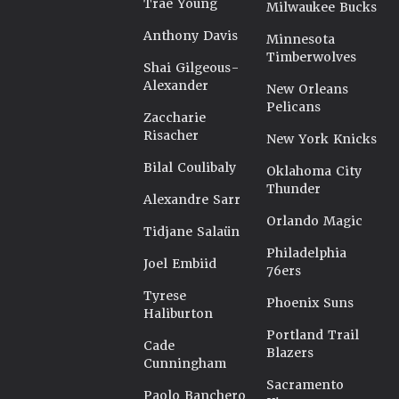
Trae Young
Milwaukee Bucks
Anthony Davis
Minnesota
Timberwolves
Shai Gilgeous-
Alexander
New Orleans
Pelicans
Zaccharie
Risacher
New York Knicks
Bilal Coulibaly
Oklahoma City
Thunder
Alexandre Sarr
Orlando Magic
Tidjane Salaün
Philadelphia
Joel Embiid
76ers
Tyrese
Phoenix Suns
Haliburton
Portland Trail
Cade
Blazers
Cunningham
Sacramento
Paolo Banchero