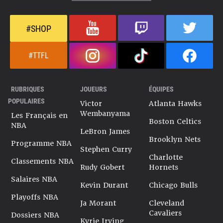
#SHOP
#TTFL
RUBRIQUES
JOUEURS
ÉQUIPES
POPULAIRES
Victor
Atlanta Hawks
Wembanyama
Les Français en
Boston Celtics
NBA
LeBron James
Brooklyn Nets
Programme NBA
Stephen Curry
Charlotte
Classements NBA
Rudy Gobert
Hornets
Salaires NBA
Kevin Durant
Chicago Bulls
Playoffs NBA
Ja Morant
Cleveland
Cavaliers
Dossiers NBA
Kyrie Irving