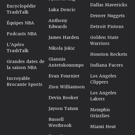
Dallas Mavericks
Encyclopédie
Luka Doncic
TrashTalk
Denver Nuggets
Anthony
Équipes NBA
Edwards
Detroit Pistons
Podcasts NBA
James Harden
Golden State
Warriors
L'Apéro
Nikola Jokic
TrashTalk
Houston Rockets
Giannis
Grandes dates de
Antetokounmpo
Indiana Pacers
la saison NBA
Evan Fournier
Los Angeles
Incroyable
Clippers
Brocante Sports
Zion Williamson
Los Angeles
Devin Booker
Lakers
Jayson Tatum
Memphis
Grizzlies
Russell
Westbrook
Miami Heat