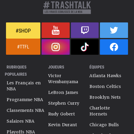
#SHOP
#TTFL
RUBRIQUES
JOUEURS
ÉQUIPES
POPULAIRES
Victor
Atlanta Hawks
Wembanyama
Les Français en
Boston Celtics
NBA
LeBron James
Brooklyn Nets
Programme NBA
Stephen Curry
Charlotte
Classements NBA
Rudy Gobert
Hornets
Salaires NBA
Kevin Durant
Chicago Bulls
Playoffs NBA