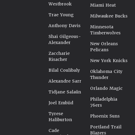
Westbrook
Miami Heat
Trae Young
Milwaukee Bucks
Anthony Davis
Minnesota
Timberwolves
Shai Gilgeous-
Alexander
New Orleans
Pelicans
Zaccharie
Risacher
New York Knicks
Bilal Coulibaly
Oklahoma City
Thunder
Alexandre Sarr
Orlando Magic
Tidjane Salaün
Philadelphia
Joel Embiid
76ers
Tyrese
Phoenix Suns
Haliburton
Portland Trail
Cade
Blazers