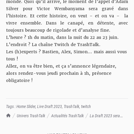
monde. Quoi qu’il arrive, le moment de l’appel d’Adam
Silver pour Victor Wembanyama sera gravé dans
l’histoire. Et cette histoire, on veut – et on va – la
vivre ensemble. Dans le canapé, en détente, avec
toujours beaucoup de rigolade et d’analyse fine.
L’heure ? 1h du matin, dans la nuit du 22 au 23 juin.
L’endroit ? La chaîne Twitch de TrashTalk.
Les (h)experts ? Bastien, Alex, Simon… mais aussi vous
tous !
Allez, on va être bien, et ça s’annonce légendaire,
alors rendez-vous jeudi prochain à 1h, présence
obligatoire !
Tags :
Home Slider
,
Live Draft 2023
,
TrashTalk
,
twitch
TrashTalk Actu NBA
Univers TrashTalk
Actualités TrashTalk
La Draft 2023 sera
commentée en direct par TrashTalk !