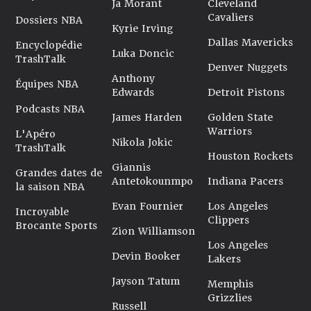
Ja Morant
Cleveland
Cavaliers
Dossiers NBA
Kyrie Irving
Dallas Mavericks
Encyclopédie
Luka Doncic
TrashTalk
Denver Nuggets
Anthony
Équipes NBA
Edwards
Detroit Pistons
Podcasts NBA
James Harden
Golden State
Warriors
L'Apéro
Nikola Jokic
TrashTalk
Houston Rockets
Giannis
Grandes dates de
Antetokounmpo
Indiana Pacers
la saison NBA
Evan Fournier
Los Angeles
Incroyable
Clippers
Brocante Sports
Zion Williamson
Los Angeles
Devin Booker
Lakers
Jayson Tatum
Memphis
Grizzlies
Russell