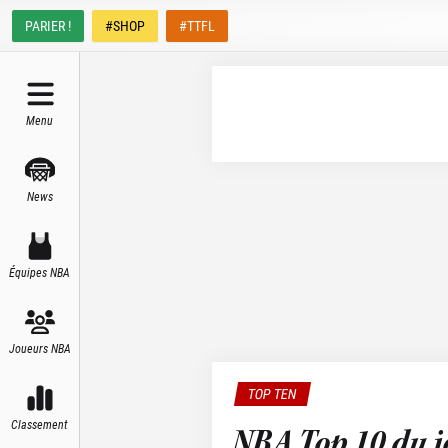
PARIER !
#SHOP
#TTFL
Menu
News
Équipes NBA
Joueurs NBA
TOP TEN
Classement
NBA Top 10 du jo