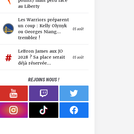
points) mais perd face
au Liberty
Les Warriors préparent
un coup : Kelly Olynyk
05 août
ou Georges Niang…
tremblez !
LeBron James aux JO
2028 ? Sa place serait
05 août
déjà réservée...
REJOINS NOUS !