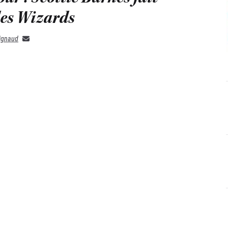
des Wizards
rignaud