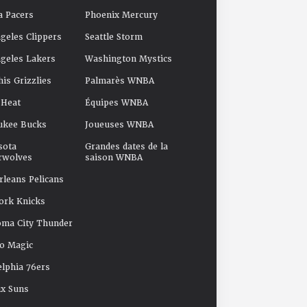
a Pacers
Phoenix Mercury
geles Clippers
Seattle Storm
geles Lakers
Washington Mystics
s Grizzlies
Palmarès WNBA
 Heat
Équipes WNBA
ukee Bucks
Joueuses WNBA
sota
Grandes dates de la
rwolves
saison WNBA
leans Pelicans
ork Knicks
oma City Thunder
o Magic
elphia 76ers
x Suns