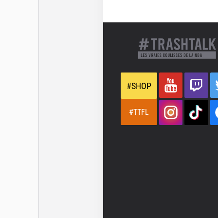
#SHOP
#TTFL