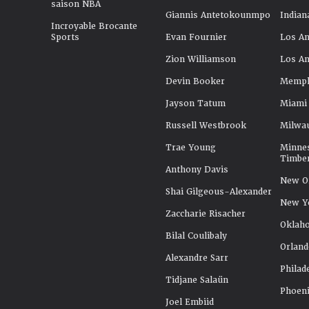
saison NBA
Giannis Antetokounmpo
Indian
Incroyable Brocante
Sports
Evan Fournier
Los An
Zion Williamson
Los An
Devin Booker
Memphi
Jayson Tatum
Miami
Russell Westbrook
Milwa
Trae Young
Minne
Timbe
Anthony Davis
New Or
Shai Gilgeous-Alexander
New Y
Zaccharie Risacher
Oklah
Bilal Coulibaly
Orland
Alexandre Sarr
Philad
Tidjane Salaün
Phoeni
Joel Embiid