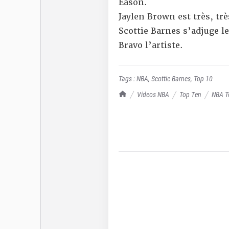
Eason.
Jaylen Brown est très, trè
Scottie Barnes s’adjuge l
Bravo l’artiste.
Tags :
NBA
,
Scottie Barnes
,
Top 10
TrashTalk Actu NBA
Videos NBA
Top Ten
NBA To