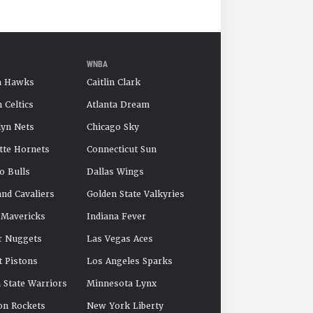
WNBA
a Hawks
Caitlin Clark
 Celtics
Atlanta Dream
yn Nets
Chicago Sky
tte Hornets
Connecticut Sun
o Bulls
Dallas Wings
and Cavaliers
Golden State Valkyries
 Mavericks
Indiana Fever
r Nuggets
Las Vegas Aces
t Pistons
Los Angeles Sparks
 State Warriors
Minnesota Lynx
on Rockets
New York Liberty