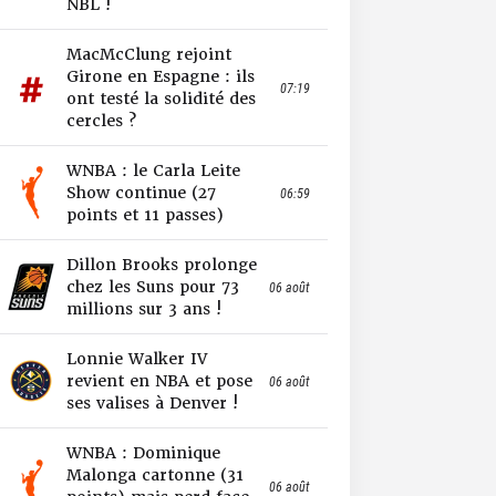
NBL !
MacMcClung rejoint
Girone en Espagne : ils
07:19
ont testé la solidité des
cercles ?
WNBA : le Carla Leite
Show continue (27
06:59
points et 11 passes)
Dillon Brooks prolonge
chez les Suns pour 73
06 août
millions sur 3 ans !
Lonnie Walker IV
revient en NBA et pose
06 août
ses valises à Denver !
WNBA : Dominique
Malonga cartonne (31
06 août