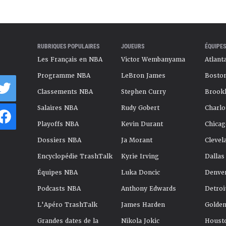
RUBRIQUES POPULAIRES
JOUEURS
ÉQUIPES
Les Français en NBA
Victor Wembanyama
Atlant
Programme NBA
LeBron James
Boston
Classements NBA
Stephen Curry
Brookl
Salaires NBA
Rudy Gobert
Charlo
Playoffs NBA
Kevin Durant
Chicag
Dossiers NBA
Ja Morant
Clevel
Encyclopédie TrashTalk
Kyrie Irving
Dallas
Équipes NBA
Luka Doncic
Denve
Podcasts NBA
Anthony Edwards
Detroi
L'Apéro TrashTalk
James Harden
Golden
Grandes dates de la
Nikola Jokic
Houst