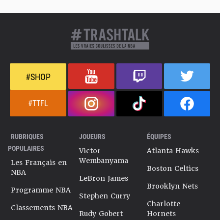
#SHOP
#TTFL
RUBRIQUES
JOUEURS
ÉQUIPES
POPULAIRES
Victor
Atlanta Hawks
Wembanyama
Les Français en
Boston Celtics
NBA
LeBron James
Brooklyn Nets
Programme NBA
Stephen Curry
Charlotte
Classements NBA
Rudy Gobert
Hornets