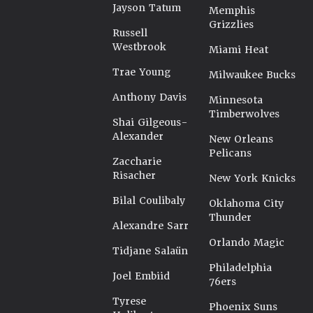
Jayson Tatum
Memphis
Grizzlies
Russell
Westbrook
Miami Heat
Trae Young
Milwaukee Bucks
Anthony Davis
Minnesota
Timberwolves
Shai Gilgeous-
Alexander
New Orleans
Pelicans
Zaccharie
Risacher
New York Knicks
Bilal Coulibaly
Oklahoma City
Thunder
Alexandre Sarr
Orlando Magic
Tidjane Salaün
Philadelphia
Joel Embiid
76ers
Tyrese
Phoenix Suns