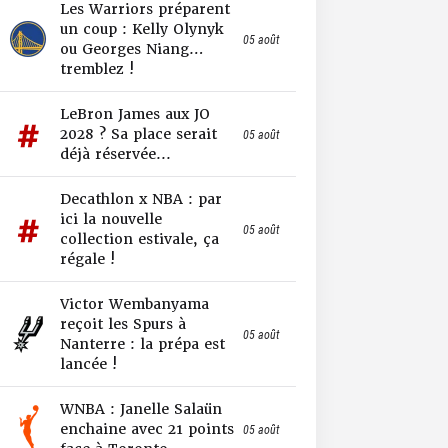
Les Warriors préparent
un coup : Kelly Olynyk
05 août
ou Georges Niang…
tremblez !
LeBron James aux JO
2028 ? Sa place serait
05 août
déjà réservée...
Decathlon x NBA : par
ici la nouvelle
05 août
collection estivale, ça
régale !
Victor Wembanyama
reçoit les Spurs à
05 août
Nanterre : la prépa est
lancée !
WNBA : Janelle Salaün
enchaine avec 21 points
05 août