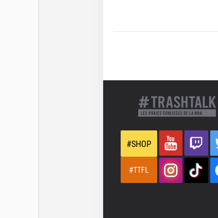
#SHOP
#TTFL