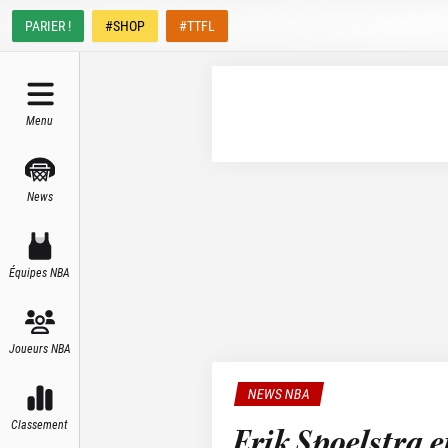
PARIER !
#SHOP
#TTFL
Menu
News
Équipes NBA
Joueurs NBA
NEWS NBA
Classement
Erik Spoelstra e