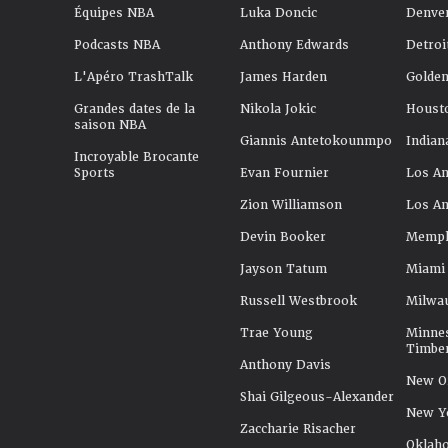
Équipes NBA
Luka Doncic
Denve
Podcasts NBA
Anthony Edwards
Detroi
L'Apéro TrashTalk
James Harden
Golden
Grandes dates de la
Nikola Jokic
Houst
saison NBA
Giannis Antetokounmpo
Indian
Incroyable Brocante
Sports
Evan Fournier
Los An
Zion Williamson
Los An
Devin Booker
Memphi
Jayson Tatum
Miami
Russell Westbrook
Milwa
Trae Young
Minne
Timbe
Anthony Davis
New Or
Shai Gilgeous-Alexander
New Y
Zaccharie Risacher
Oklah