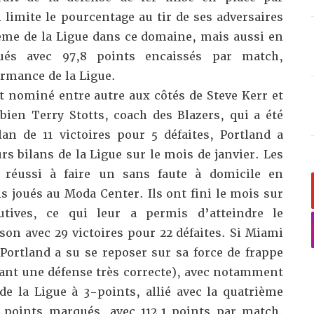
limite le pourcentage au tir de ses adversaires
me de la Ligue dans ce domaine, mais aussi en
és avec 97,8 points encaissés par match,
ormance de la Ligue.
ait nominé entre autre aux côtés de Steve Kerr et
bien Terry Stotts, coach des Blazers, qui a été
n de 11 victoires pour 5 défaites, Portland a
rs bilans de la Ligue sur le mois de janvier. Les
réussi à faire un sans faute à domicile en
 joués au Moda Center. Ils ont fini le mois sur
cutives, ce qui leur a permis d’atteindre le
ison avec 29 victoires pour 22 défaites. Si Miami
Portland a su se reposer sur sa force de frappe
sant une défense très correcte), avec notamment
de la Ligue à 3-points, allié avec la quatrième
points marqués, avec 112,1 points par match.