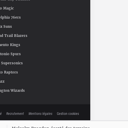
o Magic
elphia 76ers
x Suns
nd Trail Blazers
mento Kings
tonio Spurs
e Supersonics
o Raptors
azz
ngton Wizards
té
Recrutement
Mentions légales
Gestion cookies