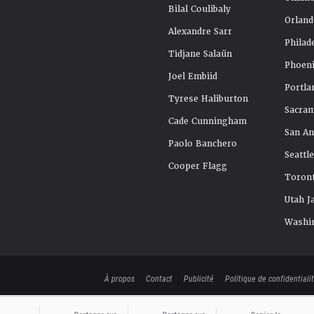
Bilal Coulibaly
Orland
Alexandre Sarr
Philad
Tidjane Salaün
Phoeni
Joel Embiid
Portla
Tyrese Haliburton
Sacra
Cade Cunningham
San An
Paolo Banchero
Seattl
Cooper Flagg
Toront
Utah J
Washi
À propos
Contact
Publicité
Politique de confidentiali