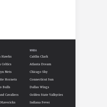
WNBA
a Hawks
Caitlin Clark
 Celtics
Atlanta Dream
yn Nets
Chicago Sky
tte Hornets
Connecticut Sun
o Bulls
Dallas Wings
and Cavaliers
Golden State Valkyries
 Mavericks
Indiana Fever