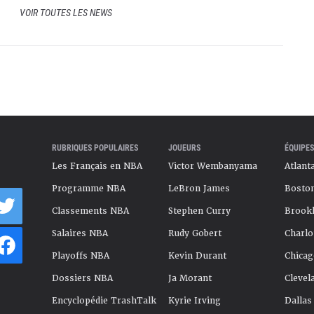
VOIR TOUTES LES NEWS
RUBRIQUES POPULAIRES
JOUEURS
ÉQUIPES
Les Français en NBA
Victor Wembanyama
Atlant
Programme NBA
LeBron James
Boston
Classements NBA
Stephen Curry
Brookl
Salaires NBA
Rudy Gobert
Charlo
Playoffs NBA
Kevin Durant
Chicag
Dossiers NBA
Ja Morant
Clevel
Encyclopédie TrashTalk
Kyrie Irving
Dallas