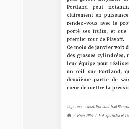
Portland peut notamm
clairement en puissance
rendez-vous avec le prop
porté ses fruits, et qu
premier tour de Playoff.
Ce mois de janvier voit 
des grosses cylindrées, m
leur équipe pour réalis
un œil sur Portland, q
deuxième partie de sai
cœur de mettre la pressi
Tags :
miami heat
,
Portland Trail Blazers
TrashTalk Actu NBA
News NBA
Erik Spoelstra et T
pour faire du bon boulot