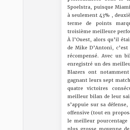
Spoelstra, puisque Miami 
à seulement 43% , deuxiè
terme de points marqu
troisième meilleure perf
À l’Ouest, alors qu’il ét
de Mike D’Antoni, c’est 
récompensé. Avec un bila
enregistré un des meilleu
Blazers ont notamment 
gagnant leurs sept matchs
quatre victoires consé
meilleur bilan de leur sa
s’appuie sur sa défense, 
offensive (tout en propo
le meilleur pourcentage 
plus grosse moyenne de 