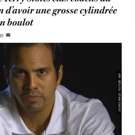
n d’avoir une grosse cylindrée
on boulot
an
SOURCE IMAGE : YOUTUBE - NBA