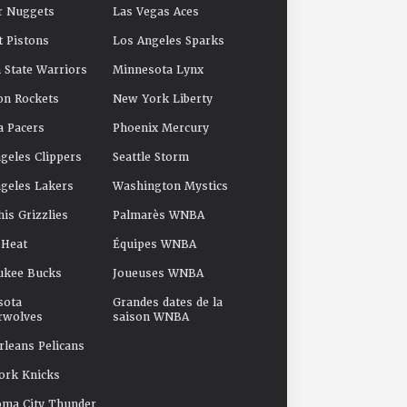
r Nuggets
Las Vegas Aces
t Pistons
Los Angeles Sparks
 State Warriors
Minnesota Lynx
on Rockets
New York Liberty
a Pacers
Phoenix Mercury
geles Clippers
Seattle Storm
geles Lakers
Washington Mystics
s Grizzlies
Palmarès WNBA
 Heat
Équipes WNBA
ukee Bucks
Joueuses WNBA
sota
Grandes dates de la
rwolves
saison WNBA
leans Pelicans
ork Knicks
oma City Thunder