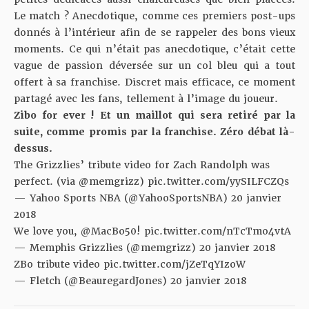
Le match ? Anecdotique, comme ces premiers post-ups
donnés à l’intérieur afin de se rappeler des bons vieux
moments. Ce qui n’était pas anecdotique, c’était cette
vague de passion déversée sur un col bleu qui a tout
offert à sa franchise. Discret mais efficace, ce moment
partagé avec les fans, tellement à l’image du joueur.
Zibo for ever ! Et un maillot qui sera retiré par la
suite, comme promis par la franchise. Zéro débat là-
dessus.
The Grizzlies’ tribute video for Zach Randolph was
perfect. (via
@memgrizz
)
pic.twitter.com/yySILFCZQs
— Yahoo Sports NBA (@YahooSportsNBA)
20 janvier
2018
We love you,
@MacBo50
!
pic.twitter.com/nTcTmo4vtA
— Memphis Grizzlies (@memgrizz)
20 janvier 2018
ZBo tribute video
pic.twitter.com/jZeTqYIzoW
— Fletch (@BeauregardJones)
20 janvier 2018