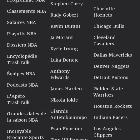
Programme NBA
Stephen Curry
Charlotte
Classements NBA
Rudy Gobert
Hornets
Salaires NBA
Kevin Durant
Chicago Bulls
Playoffs NBA
Ja Morant
Cleveland
Cavaliers
Dossiers NBA
Kyrie Irving
Dallas Mavericks
Encyclopédie
Luka Doncic
TrashTalk
Denver Nuggets
Anthony
Équipes NBA
Edwards
Detroit Pistons
Podcasts NBA
James Harden
Golden State
Warriors
L'Apéro
Nikola Jokic
TrashTalk
Houston Rockets
Giannis
Grandes dates de
Antetokounmpo
Indiana Pacers
la saison NBA
Evan Fournier
Los Angeles
Incroyable
Clippers
Brocante Sports