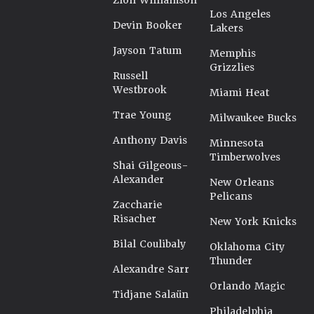
Zion Williamson
Los Angeles
Devin Booker
Lakers
Jayson Tatum
Memphis
Grizzlies
Russell
Westbrook
Miami Heat
Trae Young
Milwaukee Bucks
Anthony Davis
Minnesota
Timberwolves
Shai Gilgeous-
Alexander
New Orleans
Pelicans
Zaccharie
Risacher
New York Knicks
Bilal Coulibaly
Oklahoma City
Thunder
Alexandre Sarr
Orlando Magic
Tidjane Salaün
Philadelphia