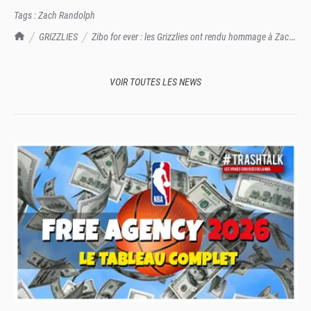
Tags :
Zach Randolph
TrashTalk Actu NBA
GRIZZLIES
Zibo for ever : les Grizzlies ont rendu hommage à Zach
Randolph, un amour de col bleu
VOIR TOUTES LES NEWS