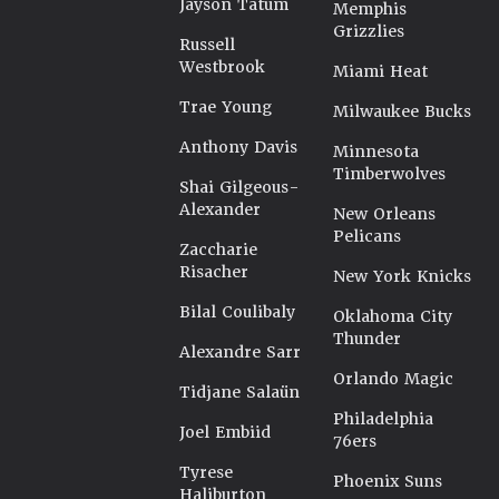
Jayson Tatum
Memphis
Grizzlies
Russell
Westbrook
Miami Heat
Trae Young
Milwaukee Bucks
Anthony Davis
Minnesota
Timberwolves
Shai Gilgeous-
Alexander
New Orleans
Pelicans
Zaccharie
Risacher
New York Knicks
Bilal Coulibaly
Oklahoma City
Thunder
Alexandre Sarr
Orlando Magic
Tidjane Salaün
Philadelphia
Joel Embiid
76ers
Tyrese
Phoenix Suns
Haliburton