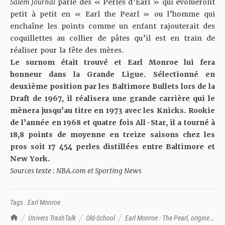
Salem Journal
parle des « Perles d’Earl » qui évolueront
petit à petit en « Earl the Pearl » ou l’homme qui
enchaîne les points comme un enfant rajouterait des
coquillettes au collier de pâtes qu’il est en train de
réaliser pour la fête des mères.
Le surnom était trouvé et Earl Monroe lui fera
honneur dans la Grande Ligue. Sélectionné en
deuxième position par les Baltimore Bullets lors de la
Draft de 1967, il réalisera une grande carrière qui le
mènera jusqu’au titre en 1973 avec les Knicks. Rookie
de l’année en 1968 et quatre fois All-Star, il a tourné à
18,8 points de moyenne en treize saisons chez les
pros soit 17 454 perles distillées entre Baltimore et
New York.
Sources texte :
NBA.com
et
Sporting News
Tags :
Earl Monroe
TrashTalk Actu NBA
Univers TrashTalk
Old-School
Earl Monroe : The Pearl, origines