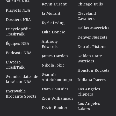
Salaires NBA
Kevin Durant
Chicago Bulls
Playoffs NBA
Ja Morant
Cleveland
Cavaliers
Dossiers NBA
Kyrie Irving
Dallas Mavericks
Encyclopédie
Luka Doncic
TrashTalk
Denver Nuggets
Anthony
Équipes NBA
Edwards
Detroit Pistons
Podcasts NBA
James Harden
Golden State
Warriors
L'Apéro
Nikola Jokic
TrashTalk
Houston Rockets
Giannis
Grandes dates de
Antetokounmpo
Indiana Pacers
la saison NBA
Evan Fournier
Los Angeles
Incroyable
Clippers
Brocante Sports
Zion Williamson
Los Angeles
Devin Booker
Lakers