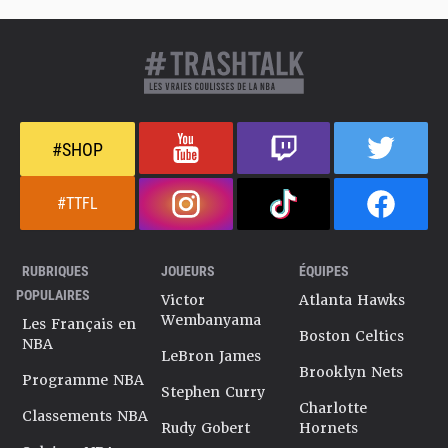
#SHOP
#TTFL
RUBRIQUES
JOUEURS
ÉQUIPES
POPULAIRES
Victor
Atlanta Hawks
Wembanyama
Les Français en
Boston Celtics
NBA
LeBron James
Brooklyn Nets
Programme NBA
Stephen Curry
Charlotte
Classements NBA
Rudy Gobert
Hornets