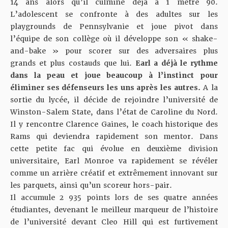
14 ans alors qu’il culmine déjà à 1 mètre 90.
L’adolescent se confronte à des adultes sur les
playgrounds de Pennsylvanie et joue pivot dans
l’équipe de son collège où il développe son « shake-
and-bake » pour scorer sur des adversaires plus
grands et plus costauds que lui.
Earl a déjà le rythme
dans la peau et joue beaucoup à l’instinct pour
éliminer ses défenseurs les uns après les autres.
A la
sortie du lycée, il décide de rejoindre l’université de
Winston-Salem State, dans l’état de Caroline du Nord.
Il y rencontre Clarence Gaines, le coach historique des
Rams qui deviendra rapidement son mentor. Dans
cette petite fac qui évolue en deuxième division
universitaire, Earl Monroe va rapidement se révéler
comme un arrière créatif et extrêmement innovant sur
les parquets, ainsi qu’un scoreur hors-pair.
Il accumule 2 935 points lors de ses quatre années
étudiantes, devenant le meilleur marqueur de l’histoire
de l’université devant Cleo Hill qui est furtivement