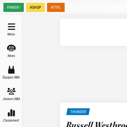
PARIER !
#SHOP
#TTFL
Menu
News
Équipes NBA
Joueurs NBA
THUNDER
Classement
Russell Westbr