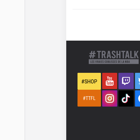
#SHOP
#TTFL