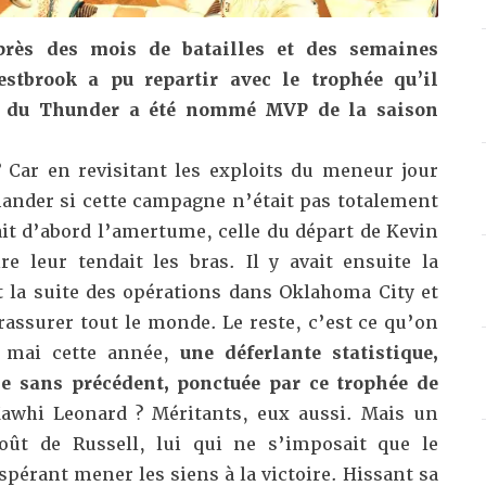
 Après des mois de batailles et des semaines
estbrook a pu repartir avec le trophée qu’il
NI du Thunder a été nommé MVP de la saison
 Car en revisitant les exploits du meneur jour
mander si cette campagne n’était pas totalement
vait d’abord l’amertume, celle du départ de Kevin
re leur tendait les bras. Il y avait ensuite la
t la suite des opérations dans Oklahoma City et
r rassurer tout le monde. Le reste, c’est ce qu’on
t mai cette année,
une déferlante statistique,
e sans précédent, ponctuée par ce trophée de
awhi Leonard ? Méritants, eux aussi. Mais un
ût de Russell, lui qui ne s’imposait que le
spérant mener les siens à la victoire. Hissant sa