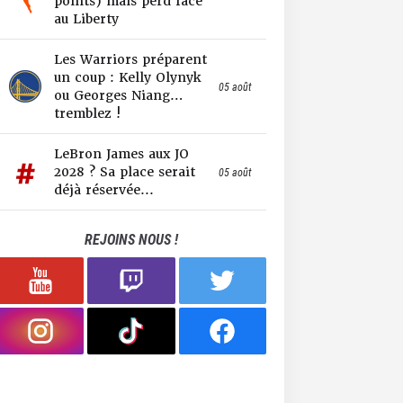
points) mais perd face
au Liberty
Les Warriors préparent
un coup : Kelly Olynyk
05 août
ou Georges Niang…
tremblez !
LeBron James aux JO
2028 ? Sa place serait
05 août
déjà réservée...
REJOINS NOUS !