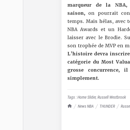
marqueur de la NBA, p
saison,
on pourrait con
temps. Mais hélas, avec t
NBA Awards et un Harde
laisser avec le Brodie. S
son trophée de MVP en m
L’histoire devra inscrir
catégorie du Most Valuabl
grosse concurrence, i
simplement.
Tags :
Home Slider
,
Russell Westbrook
TrashTalk Actu NBA
News NBA
THUNDER
Russe
ciel !