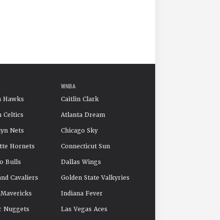
WNBA
a Hawks
Caitlin Clark
 Celtics
Atlanta Dream
yn Nets
Chicago Sky
tte Hornets
Connecticut Sun
o Bulls
Dallas Wings
and Cavaliers
Golden State Valkyries
 Mavericks
Indiana Fever
r Nuggets
Las Vegas Aces