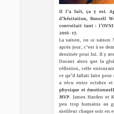
Il l’a fait, ça y est.
d’hésitation, Russell W
convoitait tant : l’OV
2016-17.
La saison, ou
sa
saison ?
après jour, c’est à se de
dessinée pour lui. Il y a
Durant alors que la gloi
réflexion, celle entouran
ce qu’il fallait faire pou
a vécu entre octobre e
physique et émotionnell
MVP
. James Harden et K
peu trop humains au go
meilleur chaque soir en e