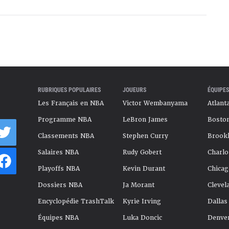
RUBRIQUES POPULAIRES
JOUEURS
ÉQUIPES
Les Français en NBA
Victor Wembanyama
Atlant
Programme NBA
LeBron James
Boston
Classements NBA
Stephen Curry
Brookl
Salaires NBA
Rudy Gobert
Charlo
Playoffs NBA
Kevin Durant
Chicag
Dossiers NBA
Ja Morant
Clevel
Encyclopédie TrashTalk
Kyrie Irving
Dallas
Équipes NBA
Luka Doncic
Denve