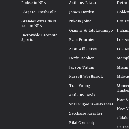
Podcasts NBA
Anthony Edwards
Detroi
L'Apéro TrashTalk
James Harden
Golden
Grandes dates de la
Nikola Jokic
Houst
saison NBA
Giannis Antetokounmpo
Indian
Incroyable Brocante
Sports
Evan Fournier
Los An
Zion Williamson
Los An
Devin Booker
Memphi
Jayson Tatum
Miami
Russell Westbrook
Milwa
Trae Young
Minne
Timbe
Anthony Davis
New Or
Shai Gilgeous-Alexander
New Y
Zaccharie Risacher
Oklah
Bilal Coulibaly
Orland