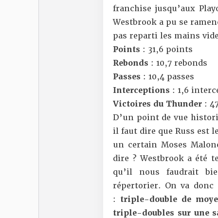
franchise jusqu’aux Play
Westbrook a pu se ramener
pas reparti les mains vid
Points
: 31,6 points
Rebonds
: 10,7 rebonds
Passes
: 10,4 passes
Interceptions
: 1,6 inter
Victoires du Thunder
: 4
D’un point de vue histori
il faut dire que Russ est
un certain Moses Malone
dire ? Westbrook a été t
qu’il nous faudrait b
répertorier. On va donc 
:
triple-double de moye
triple-doubles sur une s