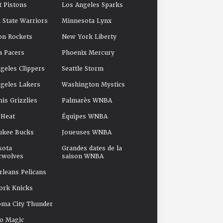
t Pistons
Los Angeles Sparks
 State Warriors
Minnesota Lynx
on Rockets
New York Liberty
a Pacers
Phoenix Mercury
geles Clippers
Seattle Storm
geles Lakers
Washington Mystics
s Grizzlies
Palmarès WNBA
 Heat
Équipes WNBA
ukee Bucks
Joueuses WNBA
sota
Grandes dates de la
rwolves
saison WNBA
leans Pelicans
ork Knicks
oma City Thunder
o Magic