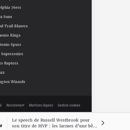
elphia 76ers
x Suns
nd Trail Blazers
mento Kings
tonio Spurs
e Supersonics
o Raptors
azz
ngton Wizards
té
Recrutement
Mentions légales
Gestion cookies
Le speech de Russell Westbrook pour
le
son titre de MVP : les larmes d’une bête