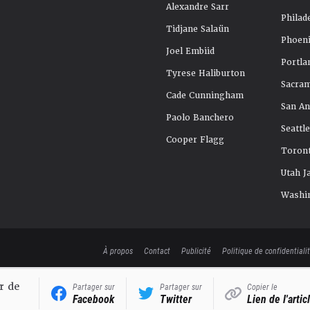
Alexandre Sarr
Philad
Tidjane Salaün
Phoeni
Joel Embiid
Portla
Tyrese Haliburton
Sacra
Cade Cunningham
San An
Paolo Banchero
Seattl
Cooper Flagg
Toront
Utah J
Washi
À propos
Contact
Publicité
Politique de confidentiali
r de
Partager sur
Partager sur
Copier le
Facebook
Twitter
Lien de l'artic