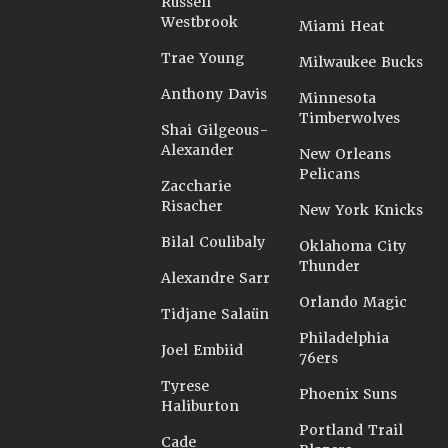
Russell
Westbrook
Miami Heat
Trae Young
Milwaukee Bucks
Anthony Davis
Minnesota
Timberwolves
Shai Gilgeous-
Alexander
New Orleans
Pelicans
Zaccharie
Risacher
New York Knicks
Bilal Coulibaly
Oklahoma City
Thunder
Alexandre Sarr
Orlando Magic
Tidjane Salaün
Philadelphia
Joel Embiid
76ers
Tyrese
Phoenix Suns
Haliburton
Portland Trail
Cade