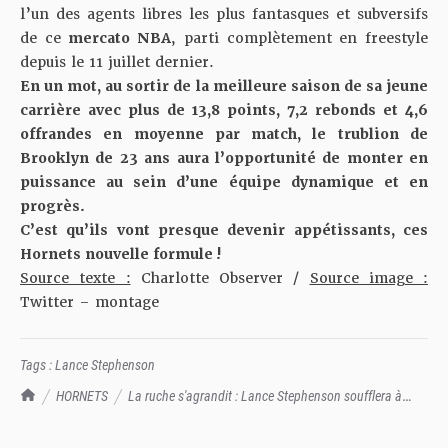
l’un des agents libres les plus fantasques et subversifs
de ce
mercato NBA
, parti complètement en freestyle
depuis le 11 juillet dernier.
En un mot, au sortir de la meilleure saison de sa jeune
carrière avec plus de 13,8 points, 7,2 rebonds et 4,6
offrandes en moyenne par match, le trublion de
Brooklyn de 23 ans aura l’opportunité de monter en
puissance au sein d’une équipe dynamique et en
progrès.
C’est qu’ils vont presque devenir appétissants, ces
Hornets nouvelle formule !
Source texte :
Charlotte Observer /
Source image :
Twitter – montage
Tags :
Lance Stephenson
TrashTalk Actu NBA
HORNETS
La ruche s'agrandit : Lance Stephenson soufflera à
l'oreille des Hornets pour 27 millions sur 3 ans - TrashTalk