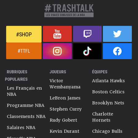
#SHOP
#TTFL
RUBRIQUES
JOUEURS
ÉQUIPES
POPULAIRES
Victor
Atlanta Hawks
Wembanyama
Les Français en
Boston Celtics
NBA
LeBron James
Brooklyn Nets
Programme NBA
Stephen Curry
Charlotte
Classements NBA
Rudy Gobert
Hornets
Salaires NBA
Kevin Durant
Chicago Bulls