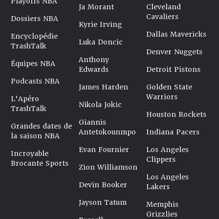
Playoffs NBA
Ja Morant
Cleveland
Cavaliers
Dossiers NBA
Kyrie Irving
Dallas Mavericks
Encyclopédie
Luka Doncic
TrashTalk
Denver Nuggets
Anthony
Équipes NBA
Edwards
Detroit Pistons
Podcasts NBA
James Harden
Golden State
Warriors
L'Apéro
Nikola Jokic
TrashTalk
Houston Rockets
Giannis
Grandes dates de
Antetokounmpo
Indiana Pacers
la saison NBA
Evan Fournier
Los Angeles
Incroyable
Clippers
Brocante Sports
Zion Williamson
Los Angeles
Devin Booker
Lakers
Jayson Tatum
Memphis
Grizzlies