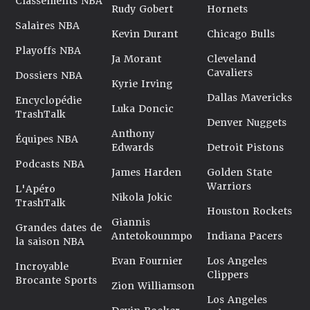
Classements NBA
Rudy Gobert
Hornets
Salaires NBA
Kevin Durant
Chicago Bulls
Playoffs NBA
Ja Morant
Cleveland
Cavaliers
Dossiers NBA
Kyrie Irving
Dallas Mavericks
Encyclopédie
Luka Doncic
TrashTalk
Denver Nuggets
Anthony
Équipes NBA
Edwards
Detroit Pistons
Podcasts NBA
James Harden
Golden State
Warriors
L'Apéro
Nikola Jokic
TrashTalk
Houston Rockets
Giannis
Grandes dates de
Antetokounmpo
Indiana Pacers
la saison NBA
Evan Fournier
Los Angeles
Incroyable
Clippers
Brocante Sports
Zion Williamson
Los Angeles