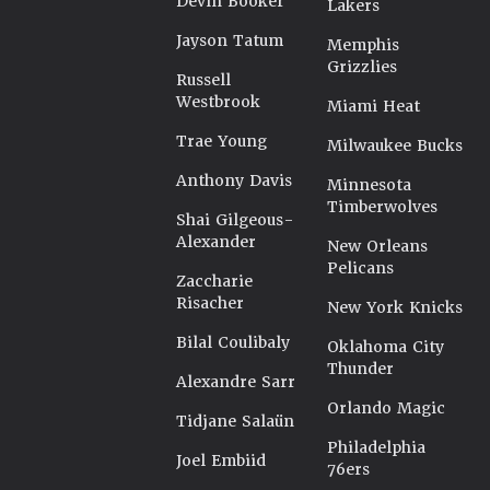
Devin Booker
Lakers
Jayson Tatum
Memphis
Grizzlies
Russell
Westbrook
Miami Heat
Trae Young
Milwaukee Bucks
Anthony Davis
Minnesota
Timberwolves
Shai Gilgeous-
Alexander
New Orleans
Pelicans
Zaccharie
Risacher
New York Knicks
Bilal Coulibaly
Oklahoma City
Thunder
Alexandre Sarr
Orlando Magic
Tidjane Salaün
Philadelphia
Joel Embiid
76ers