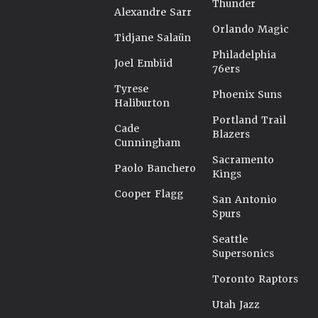
Thunder
Alexandre Sarr
Orlando Magic
Tidjane Salaün
Philadelphia
Joel Embiid
76ers
Tyrese
Phoenix Suns
Haliburton
Portland Trail
Cade
Blazers
Cunningham
Sacramento
Paolo Banchero
Kings
Cooper Flagg
San Antonio
Spurs
Seattle
Supersonics
Toronto Raptors
Utah Jazz