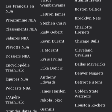
Victor
Atlanta Hawks
Wembanyama
Les Français en
Boston Celtics
NBA
LeBron James
Brooklyn Nets
Programme NBA
Stephen Curry
Charlotte
Classements NBA
Rudy Gobert
Hornets
Salaires NBA
Kevin Durant
Chicago Bulls
Playoffs NBA
Ja Morant
Cleveland
Cavaliers
Dossiers NBA
Kyrie Irving
Dallas Mavericks
Encyclopédie
Luka Doncic
TrashTalk
Denver Nuggets
Anthony
Équipes NBA
Edwards
Detroit Pistons
Podcasts NBA
James Harden
Golden State
Warriors
L'Apéro
Nikola Jokic
TrashTalk
Houston Rockets
Giannis
Grandes dates de