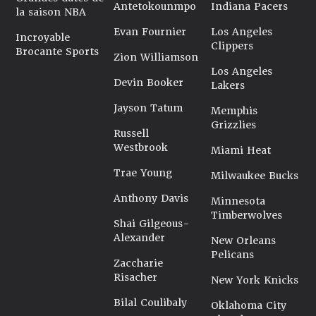
Antetokounmpo
Indiana Pacers
la saison NBA
Evan Fournier
Los Angeles
Incroyable
Clippers
Brocante Sports
Zion Williamson
Los Angeles
Devin Booker
Lakers
Jayson Tatum
Memphis
Grizzlies
Russell
Westbrook
Miami Heat
Trae Young
Milwaukee Bucks
Anthony Davis
Minnesota
Timberwolves
Shai Gilgeous-
Alexander
New Orleans
Pelicans
Zaccharie
Risacher
New York Knicks
Bilal Coulibaly
Oklahoma City