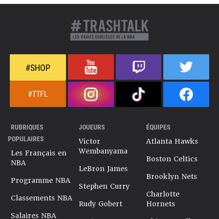
#SHOP
#TTFL
RUBRIQUES
JOUEURS
ÉQUIPES
POPULAIRES
Victor
Atlanta Hawks
Wembanyama
Les Français en
Boston Celtics
NBA
LeBron James
Brooklyn Nets
Programme NBA
Stephen Curry
Charlotte
Classements NBA
Rudy Gobert
Hornets
Salaires NBA