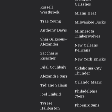
Grizzlies
Russell
Westbrook
Miami Heat
Trae Young
Milwaukee Bucks
Anthony Davis
Minnesota
Timberwolves
Shai Gilgeous-
Alexander
New Orleans
Pelicans
Zaccharie
Risacher
New York Knicks
Bilal Coulibaly
Oklahoma City
Thunder
Alexandre Sarr
Orlando Magic
Tidjane Salaün
Philadelphia
Joel Embiid
76ers
Tyrese
Phoenix Suns
Haliburton