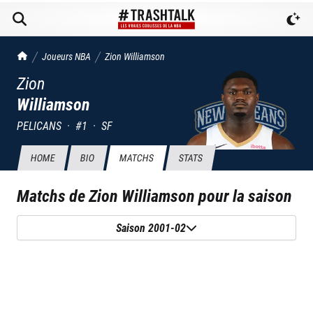
TrashTalk Actu NBA
Joueurs NBA
Zion
Williamson
Zion
Williamson
PELICANS
·
#
1
·
SF
HOME
BIO
MATCHS
STATS
Matchs de
Zion Williamson
pour la saison
Saison 2001-02