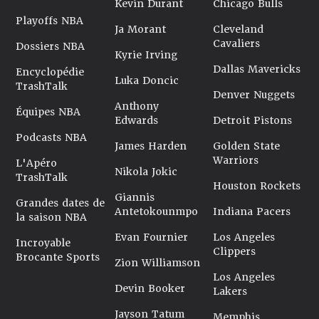
Kevin Durant
Chicago Bulls
Playoffs NBA
Ja Morant
Cleveland
Cavaliers
Dossiers NBA
Kyrie Irving
Dallas Mavericks
Encyclopédie
Luka Doncic
TrashTalk
Denver Nuggets
Anthony
Équipes NBA
Edwards
Detroit Pistons
Podcasts NBA
James Harden
Golden State
Warriors
L'Apéro
Nikola Jokic
TrashTalk
Houston Rockets
Giannis
Grandes dates de
Antetokounmpo
Indiana Pacers
la saison NBA
Evan Fournier
Los Angeles
Incroyable
Clippers
Brocante Sports
Zion Williamson
Los Angeles
Devin Booker
Lakers
Jayson Tatum
Memphis