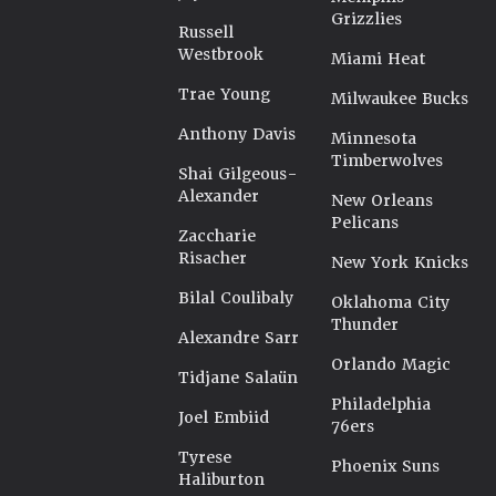
Grizzlies
Russell
Westbrook
Miami Heat
Trae Young
Milwaukee Bucks
Anthony Davis
Minnesota
Timberwolves
Shai Gilgeous-
Alexander
New Orleans
Pelicans
Zaccharie
Risacher
New York Knicks
Bilal Coulibaly
Oklahoma City
Thunder
Alexandre Sarr
Orlando Magic
Tidjane Salaün
Philadelphia
Joel Embiid
76ers
Tyrese
Phoenix Suns
Haliburton