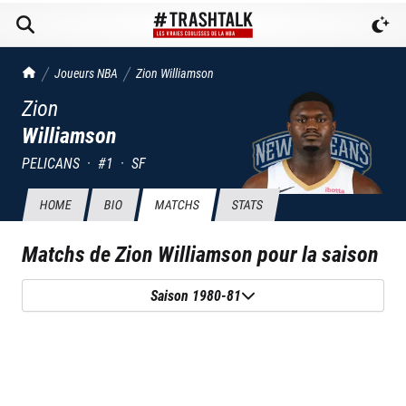
TrashTalk Actu NBA
Joueurs NBA
Zion
Williamson
Zion
Williamson
PELICANS
·
#
1
·
SF
HOME
BIO
MATCHS
STATS
Matchs de
Zion Williamson
pour la saison
Saison 1980-81