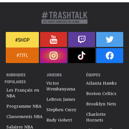
#SHOP
#TTFL
RUBRIQUES
JOUEURS
ÉQUIPES
POPULAIRES
Victor
Atlanta Hawks
Wembanyama
Les Français en
Boston Celtics
NBA
LeBron James
Brooklyn Nets
Programme NBA
Stephen Curry
Charlotte
Classements NBA
Rudy Gobert
Hornets
Salaires NBA