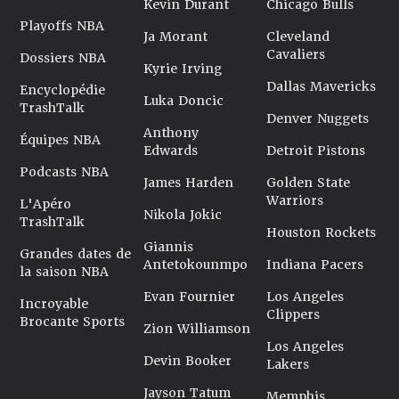
Kevin Durant
Chicago Bulls
Playoffs NBA
Ja Morant
Cleveland
Cavaliers
Dossiers NBA
Kyrie Irving
Dallas Mavericks
Encyclopédie
Luka Doncic
TrashTalk
Denver Nuggets
Anthony
Équipes NBA
Edwards
Detroit Pistons
Podcasts NBA
James Harden
Golden State
Warriors
L'Apéro
Nikola Jokic
TrashTalk
Houston Rockets
Giannis
Grandes dates de
Antetokounmpo
Indiana Pacers
la saison NBA
Evan Fournier
Los Angeles
Incroyable
Clippers
Brocante Sports
Zion Williamson
Los Angeles
Devin Booker
Lakers
Jayson Tatum
Memphis