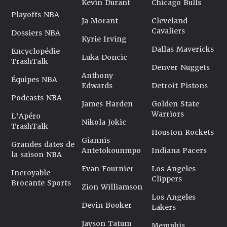
Kevin Durant
Chicago Bulls
Playoffs NBA
Ja Morant
Cleveland
Cavaliers
Dossiers NBA
Kyrie Irving
Dallas Mavericks
Encyclopédie
Luka Doncic
TrashTalk
Denver Nuggets
Anthony
Équipes NBA
Edwards
Detroit Pistons
Podcasts NBA
James Harden
Golden State
Warriors
L'Apéro
Nikola Jokic
TrashTalk
Houston Rockets
Giannis
Grandes dates de
Antetokounmpo
Indiana Pacers
la saison NBA
Evan Fournier
Los Angeles
Incroyable
Clippers
Brocante Sports
Zion Williamson
Los Angeles
Devin Booker
Lakers
Jayson Tatum
Memphis