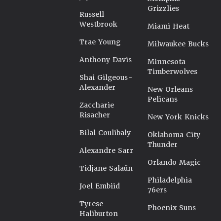
Grizzlies
Russell
Westbrook
Miami Heat
Trae Young
Milwaukee Bucks
Anthony Davis
Minnesota
Timberwolves
Shai Gilgeous-
Alexander
New Orleans
Pelicans
Zaccharie
Risacher
New York Knicks
Bilal Coulibaly
Oklahoma City
Thunder
Alexandre Sarr
Orlando Magic
Tidjane Salaün
Philadelphia
Joel Embiid
76ers
Tyrese
Phoenix Suns
Haliburton