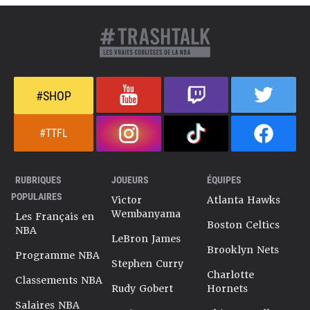
#SHOP
#TTFL
RUBRIQUES
JOUEURS
ÉQUIPES
POPULAIRES
Victor
Atlanta Hawks
Wembanyama
Les Français en
Boston Celtics
NBA
LeBron James
Brooklyn Nets
Programme NBA
Stephen Curry
Charlotte
Classements NBA
Rudy Gobert
Hornets
Salaires NBA