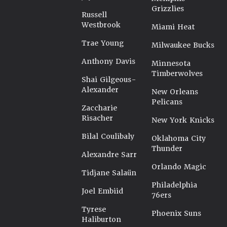
Grizzlies
Russell
Westbrook
Miami Heat
Trae Young
Milwaukee Bucks
Anthony Davis
Minnesota
Timberwolves
Shai Gilgeous-
Alexander
New Orleans
Pelicans
Zaccharie
Risacher
New York Knicks
Bilal Coulibaly
Oklahoma City
Thunder
Alexandre Sarr
Orlando Magic
Tidjane Salaün
Philadelphia
Joel Embiid
76ers
Tyrese
Phoenix Suns
Haliburton