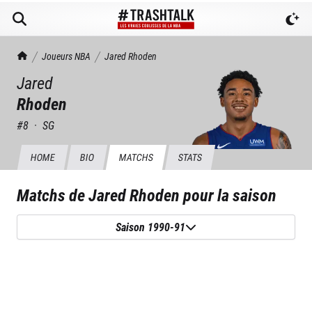
TrashTalk Actu NBA
Joueurs NBA
Jared
Rhoden
Jared
Rhoden
#
8
·
SG
HOME
BIO
MATCHS
STATS
Matchs de
Jared Rhoden
pour la saison
Saison 1990-91