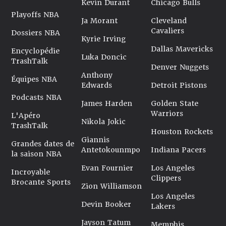
Kevin Durant
Chicago Bulls
Playoffs NBA
Ja Morant
Cleveland
Cavaliers
Dossiers NBA
Kyrie Irving
Dallas Mavericks
Encyclopédie
Luka Doncic
TrashTalk
Denver Nuggets
Anthony
Équipes NBA
Edwards
Detroit Pistons
Podcasts NBA
James Harden
Golden State
Warriors
L'Apéro
Nikola Jokic
TrashTalk
Houston Rockets
Giannis
Grandes dates de
Antetokounmpo
Indiana Pacers
la saison NBA
Evan Fournier
Los Angeles
Incroyable
Clippers
Brocante Sports
Zion Williamson
Los Angeles
Devin Booker
Lakers
Jayson Tatum
Memphis