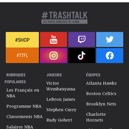
#SHOP
#TTFL
RUBRIQUES
JOUEURS
ÉQUIPES
POPULAIRES
Victor
Atlanta Hawks
Wembanyama
Les Français en
Boston Celtics
NBA
LeBron James
Brooklyn Nets
Programme NBA
Stephen Curry
Charlotte
Classements NBA
Rudy Gobert
Hornets
Salaires NBA