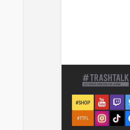
#SHOP
#TTFL