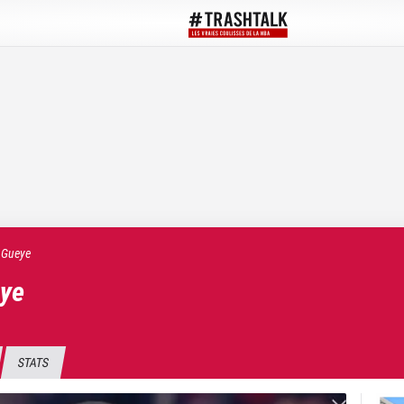
Gueye
ye
STATS