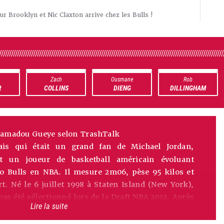
ur Brooklyn et Nic Claxton arrive chez les Bulls !
////////////////////////////////////////////////////////////////////////////////////////////////////////////////
Zach
Ousmane
Rob
R
COLLINS
DIENG
DILLINGHAM
amadou Gueye selon TrashTalk
ais qui était un grand fan de Michael Jordan,
 un joueur de basketball américain évoluant
o Bulls en NBA. Il mesure 2m06, pèse 95 kilos et
rt. Né le 6 juillet 1998 à Staten Island (New York),
 été sélectionné lors de la Draft NBA 2022. Après
Lire la suite
es Texas Legends et les Raptors 905 en G League
 de la NBA), Mouhamadou Gueye a initialement été