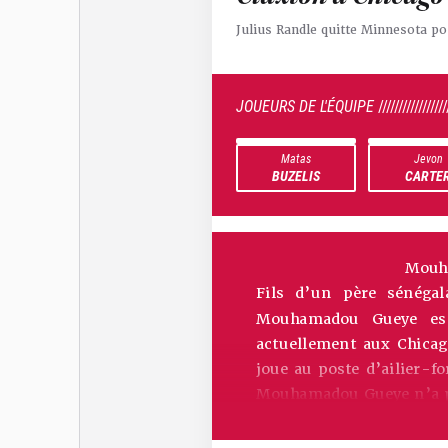
Julius Randle quitte Minnesota po
JOUEURS DE L'ÉQUIPE
/////////////////
Matas
Jevon
BUZELIS
CARTE
Mouh
Fils d’un père sénégal
Mouhamadou Gueye est
actuellement aux Chicag
joue au poste d’ailier-fo
Mouhamadou Gueye n’a pas
des expériences avec l
(ligue de développement