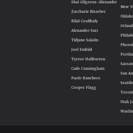
Shai Gilgeous-Alexander
New Y
Zaccharie Risacher
Oklah
Bilal Coulibaly
Orland
Alexandre Sarr
Philad
Tidjane Salaün
Phoeni
Joel Embiid
Portla
Tyrese Haliburton
Sacra
Cade Cunningham
San An
Paolo Banchero
Seattl
Cooper Flagg
Toront
Utah J
Washi