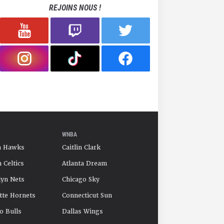
REJOINS NOUS !
WNBA
a Hawks
Caitlin Clark
 Celtics
Atlanta Dream
yn Nets
Chicago Sky
tte Hornets
Connecticut Sun
o Bulls
Dallas Wings