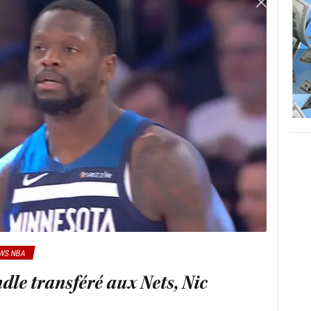
WS NBA
andle transféré aux Nets, Nic