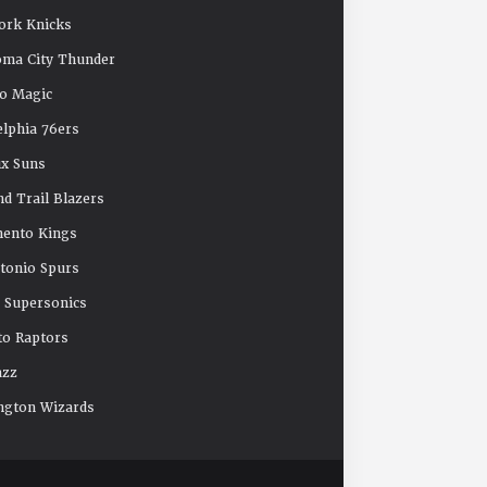
ork Knicks
oma City Thunder
o Magic
elphia 76ers
x Suns
nd Trail Blazers
mento Kings
tonio Spurs
e Supersonics
o Raptors
azz
ngton Wizards