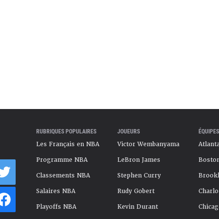
RUBRIQUES POPULAIRES
JOUEURS
ÉQUIPES
Les Français en NBA
Victor Wembanyama
Atlant
Programme NBA
LeBron James
Boston
Classements NBA
Stephen Curry
Brookl
Salaires NBA
Rudy Gobert
Charlo
Playoffs NBA
Kevin Durant
Chicag