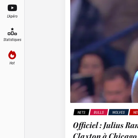
L'Apéro
Statistiques
Hot
NETS
BULLS
WOLVES
NE
Officiel : Julius R
Claxton à Chicago