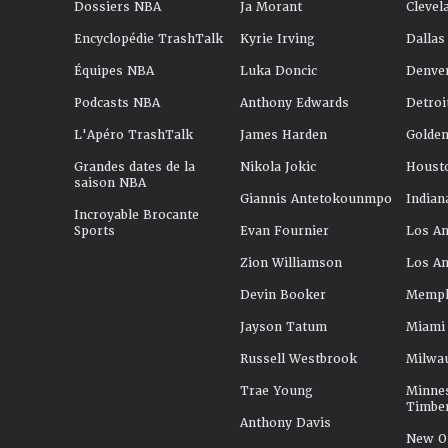
Dossiers NBA
Ja Morant
Clevel
Encyclopédie TrashTalk
Kyrie Irving
Dallas
Équipes NBA
Luka Doncic
Denve
Podcasts NBA
Anthony Edwards
Detroi
L'Apéro TrashTalk
James Harden
Golden
Grandes dates de la
Nikola Jokic
Houst
saison NBA
Giannis Antetokounmpo
Indian
Incroyable Brocante
Sports
Evan Fournier
Los An
Zion Williamson
Los An
Devin Booker
Memphi
Jayson Tatum
Miami
Russell Westbrook
Milwa
Trae Young
Minne
Timbe
Anthony Davis
New Or