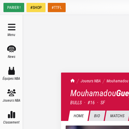
PARIER !
#SHOP
#TTFL
Menu
News
Équipes NBA
TrashTalk Actu NBA
Joueurs NBA
Mouhamadou
Mouhamadou
Gue
Joueurs NBA
BULLS
·
#
16
·
SF
HOME
BIO
MATCHS
Classement