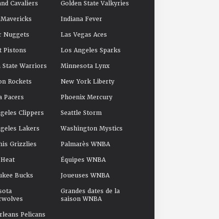
and Cavaliers
Golden State Valkyries
 Mavericks
Indiana Fever
r Nuggets
Las Vegas Aces
t Pistons
Los Angeles Sparks
 State Warriors
Minnesota Lynx
on Rockets
New York Liberty
a Pacers
Phoenix Mercury
geles Clippers
Seattle Storm
geles Lakers
Washington Mystics
s Grizzlies
Palmarès WNBA
 Heat
Équipes WNBA
ukee Bucks
Joueuses WNBA
sota
Grandes dates de la
rwolves
saison WNBA
leans Pelicans