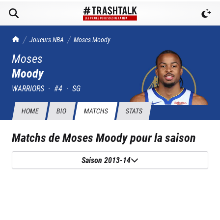
TrashTalk Actu NBA
Joueurs NBA
Moses
Moody
Moses
Moody
WARRIORS
·
#
4
·
SG
HOME
BIO
MATCHS
STATS
Matchs de
Moses Moody
pour la saison
Saison 2013-14