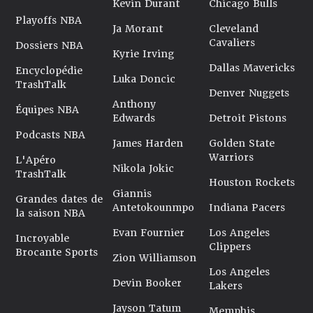
Kevin Durant
Chicago Bulls
Playoffs NBA
Ja Morant
Cleveland
Cavaliers
Dossiers NBA
Kyrie Irving
Dallas Mavericks
Encyclopédie
Luka Doncic
TrashTalk
Denver Nuggets
Anthony
Équipes NBA
Edwards
Detroit Pistons
Podcasts NBA
James Harden
Golden State
Warriors
L'Apéro
Nikola Jokic
TrashTalk
Houston Rockets
Giannis
Grandes dates de
Antetokounmpo
Indiana Pacers
la saison NBA
Evan Fournier
Los Angeles
Incroyable
Clippers
Brocante Sports
Zion Williamson
Los Angeles
Devin Booker
Lakers
Jayson Tatum
Memphis