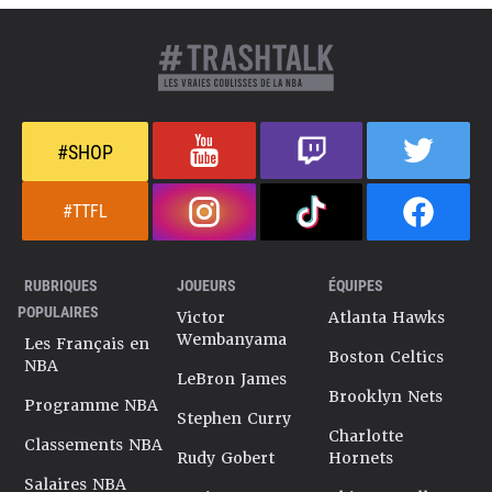
#SHOP
#TTFL
RUBRIQUES
JOUEURS
ÉQUIPES
POPULAIRES
Victor
Atlanta Hawks
Wembanyama
Les Français en
Boston Celtics
NBA
LeBron James
Brooklyn Nets
Programme NBA
Stephen Curry
Charlotte
Classements NBA
Rudy Gobert
Hornets
Salaires NBA