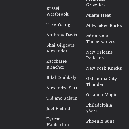
Grizzlies
Russell
Westbrook
Miami Heat
Trae Young
Milwaukee Bucks
Anthony Davis
Minnesota
Timberwolves
Shai Gilgeous-
Alexander
New Orleans
Pelicans
Zaccharie
Risacher
New York Knicks
Bilal Coulibaly
Oklahoma City
Thunder
Alexandre Sarr
Orlando Magic
Tidjane Salaün
Philadelphia
Joel Embiid
76ers
Tyrese
Phoenix Suns
Haliburton