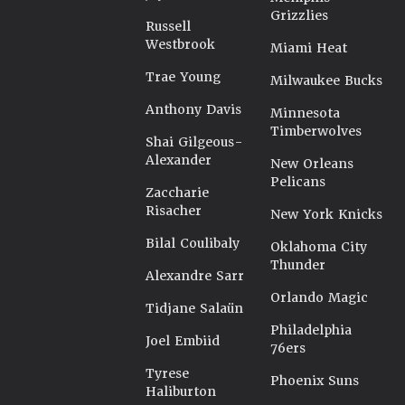
Grizzlies
Russell
Westbrook
Miami Heat
Trae Young
Milwaukee Bucks
Anthony Davis
Minnesota
Timberwolves
Shai Gilgeous-
Alexander
New Orleans
Pelicans
Zaccharie
Risacher
New York Knicks
Bilal Coulibaly
Oklahoma City
Thunder
Alexandre Sarr
Orlando Magic
Tidjane Salaün
Philadelphia
Joel Embiid
76ers
Tyrese
Phoenix Suns
Haliburton