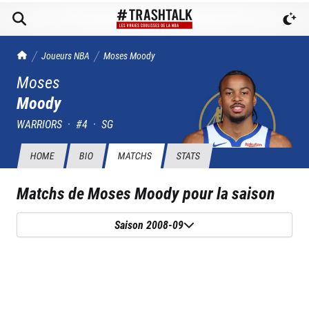
TrashTalk Actu NBA
Joueurs NBA
Moses
Moody
Moses
Moody
WARRIORS
·
#
4
·
SG
HOME
BIO
MATCHS
STATS
Matchs de
Moses Moody
pour la saison
Saison 2008-09