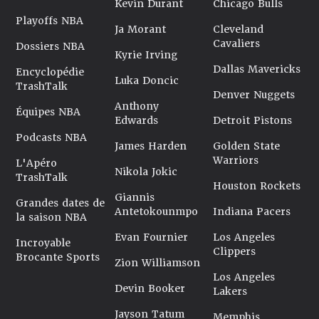
Kevin Durant
Chicago Bulls
Playoffs NBA
Ja Morant
Cleveland
Cavaliers
Dossiers NBA
Kyrie Irving
Dallas Mavericks
Encyclopédie
Luka Doncic
TrashTalk
Denver Nuggets
Anthony
Équipes NBA
Edwards
Detroit Pistons
Podcasts NBA
James Harden
Golden State
Warriors
L'Apéro
Nikola Jokic
TrashTalk
Houston Rockets
Giannis
Grandes dates de
Antetokounmpo
Indiana Pacers
la saison NBA
Evan Fournier
Los Angeles
Incroyable
Clippers
Brocante Sports
Zion Williamson
Los Angeles
Devin Booker
Lakers
Jayson Tatum
Memphis