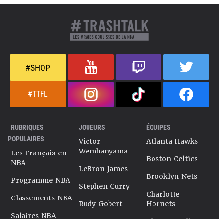
#SHOP
#TTFL
RUBRIQUES
JOUEURS
ÉQUIPES
POPULAIRES
Victor
Atlanta Hawks
Wembanyama
Les Français en
Boston Celtics
NBA
LeBron James
Brooklyn Nets
Programme NBA
Stephen Curry
Charlotte
Classements NBA
Rudy Gobert
Hornets
Salaires NBA