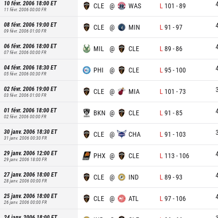
10 févr. 2006 18:00
ET
CLE
@
WAS
L
101
-
89
11 févr. 2006 00:00
FR
08 févr. 2006 19:00
ET
CLE
@
MIN
L
91
-
97
09 févr. 2006 01:00
FR
06 févr. 2006 18:00
ET
MIL
@
CLE
L
89
-
86
07 févr. 2006 00:00
FR
04 févr. 2006 18:30
ET
PHI
@
CLE
L
95
-
100
05 févr. 2006 00:30
FR
02 févr. 2006 19:00
ET
CLE
@
MIA
L
101
-
73
03 févr. 2006 01:00
FR
01 févr. 2006 18:00
ET
BKN
@
CLE
L
91
-
85
02 févr. 2006 00:00
FR
30 janv. 2006 18:30
ET
CLE
@
CHA
L
91
-
103
31 janv. 2006 00:30
FR
29 janv. 2006 12:00
ET
PHX
@
CLE
L
113
-
106
29 janv. 2006 18:00
FR
27 janv. 2006 18:00
ET
CLE
@
IND
L
89
-
93
28 janv. 2006 00:00
FR
25 janv. 2006 18:00
ET
CLE
@
ATL
L
97
-
106
26 janv. 2006 00:00
FR
24 janv. 2006 18:00
ET