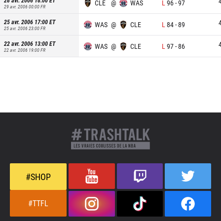
28 avr. 2006 18:00
ET
CLE
@
WAS
L
96
-
97
29 avr. 2006 00:00
FR
25 avr. 2006 17:00
ET
WAS
@
CLE
L
84
-
89
25 avr. 2006 23:00
FR
22 avr. 2006 13:00
ET
WAS
@
CLE
L
97
-
86
22 avr. 2006 19:00
FR
#SHOP
#TTFL