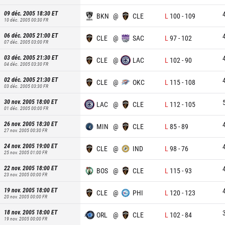
09 déc. 2005 18:30
ET
BKN
@
CLE
L
100
-
109
10 déc. 2005 00:30
FR
06 déc. 2005 21:00
ET
CLE
@
SAC
L
97
-
102
07 déc. 2005 03:00
FR
03 déc. 2005 21:30
ET
CLE
@
LAC
L
102
-
90
04 déc. 2005 03:30
FR
02 déc. 2005 21:30
ET
CLE
@
OKC
L
115
-
108
03 déc. 2005 03:30
FR
30 nov. 2005 18:00
ET
LAC
@
CLE
L
112
-
105
01 déc. 2005 00:00
FR
26 nov. 2005 18:30
ET
MIN
@
CLE
L
85
-
89
27 nov. 2005 00:30
FR
24 nov. 2005 19:00
ET
CLE
@
IND
L
98
-
76
25 nov. 2005 01:00
FR
22 nov. 2005 18:00
ET
BOS
@
CLE
L
115
-
93
23 nov. 2005 00:00
FR
19 nov. 2005 18:00
ET
CLE
@
PHI
L
120
-
123
20 nov. 2005 00:00
FR
18 nov. 2005 18:00
ET
ORL
@
CLE
L
102
-
84
19 nov. 2005 00:00
FR