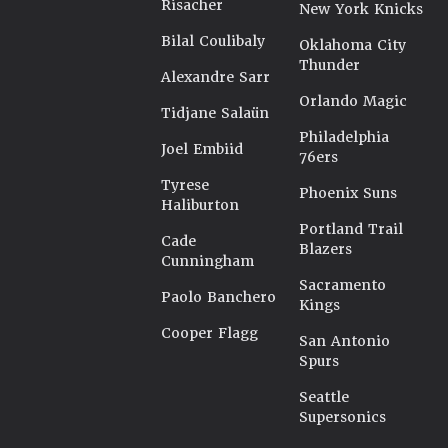
Risacher
New York Knicks
Bilal Coulibaly
Oklahoma City
Thunder
Alexandre Sarr
Orlando Magic
Tidjane Salaün
Philadelphia
Joel Embiid
76ers
Tyrese
Phoenix Suns
Haliburton
Portland Trail
Cade
Blazers
Cunningham
Sacramento
Paolo Banchero
Kings
Cooper Flagg
San Antonio
Spurs
Seattle
Supersonics