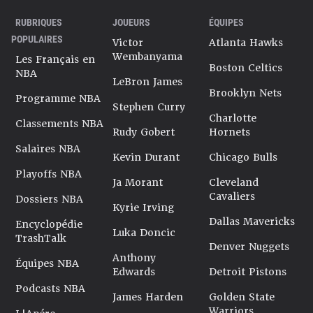
RUBRIQUES
JOUEURS
ÉQUIPES
POPULAIRES
Victor
Atlanta Hawks
Wembanyama
Les Français en
Boston Celtics
NBA
LeBron James
Brooklyn Nets
Programme NBA
Stephen Curry
Charlotte
Classements NBA
Rudy Gobert
Hornets
Salaires NBA
Kevin Durant
Chicago Bulls
Playoffs NBA
Ja Morant
Cleveland
Cavaliers
Dossiers NBA
Kyrie Irving
Dallas Mavericks
Encyclopédie
Luka Doncic
TrashTalk
Denver Nuggets
Anthony
Équipes NBA
Edwards
Detroit Pistons
Podcasts NBA
James Harden
Golden State
Warriors