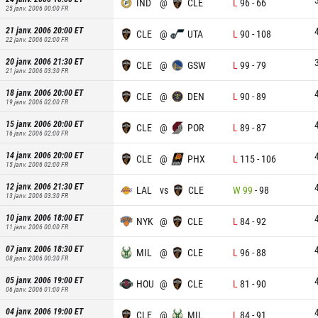
IND
@
CLE
L
96
-
66
25 janv. 2006 00:00
FR
21 janv. 2006 20:00
ET
CLE
@
UTA
L
90
-
108
22 janv. 2006 02:00
FR
20 janv. 2006 21:30
ET
CLE
@
GSW
L
99
-
79
21 janv. 2006 03:30
FR
18 janv. 2006 20:00
ET
CLE
@
DEN
L
90
-
89
19 janv. 2006 02:00
FR
15 janv. 2006 20:00
ET
CLE
@
POR
L
89
-
87
16 janv. 2006 02:00
FR
14 janv. 2006 20:00
ET
CLE
@
PHX
L
115
-
106
15 janv. 2006 02:00
FR
12 janv. 2006 21:30
ET
LAL
vs
CLE
W
99
-
98
13 janv. 2006 03:30
FR
10 janv. 2006 18:00
ET
NYK
@
CLE
L
84
-
92
11 janv. 2006 00:00
FR
07 janv. 2006 18:30
ET
MIL
@
CLE
L
96
-
88
08 janv. 2006 00:30
FR
05 janv. 2006 19:00
ET
HOU
@
CLE
L
81
-
90
06 janv. 2006 01:00
FR
04 janv. 2006 19:00
ET
CLE
@
MIL
L
84
-
91