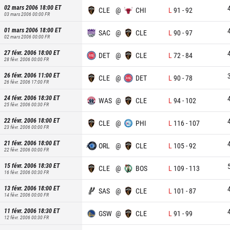
02 mars 2006 18:00
ET
CLE
@
CHI
L
91
-
92
03 mars 2006 00:00
FR
01 mars 2006 18:00
ET
SAC
@
CLE
L
90
-
97
02 mars 2006 00:00
FR
27 févr. 2006 18:00
ET
DET
@
CLE
L
72
-
84
28 févr. 2006 00:00
FR
26 févr. 2006 11:00
ET
CLE
@
DET
L
90
-
78
26 févr. 2006 17:00
FR
24 févr. 2006 18:30
ET
WAS
@
CLE
L
94
-
102
25 févr. 2006 00:30
FR
22 févr. 2006 18:00
ET
CLE
@
PHI
L
116
-
107
23 févr. 2006 00:00
FR
21 févr. 2006 18:00
ET
ORL
@
CLE
L
105
-
92
22 févr. 2006 00:00
FR
15 févr. 2006 18:30
ET
CLE
@
BOS
L
109
-
113
16 févr. 2006 00:30
FR
13 févr. 2006 18:00
ET
SAS
@
CLE
L
101
-
87
14 févr. 2006 00:00
FR
11 févr. 2006 18:30
ET
GSW
@
CLE
L
91
-
99
12 févr. 2006 00:30
FR