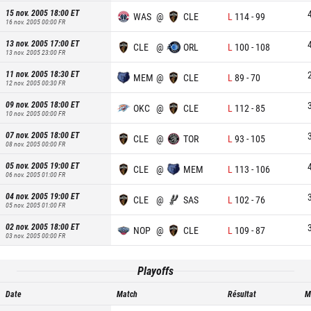
15 nov. 2005 18:00
ET
WAS
@
CLE
L
114
-
99
16 nov. 2005 00:00
FR
13 nov. 2005 17:00
ET
CLE
@
ORL
L
100
-
108
13 nov. 2005 23:00
FR
11 nov. 2005 18:30
ET
MEM
@
CLE
L
89
-
70
12 nov. 2005 00:30
FR
09 nov. 2005 18:00
ET
OKC
@
CLE
L
112
-
85
10 nov. 2005 00:00
FR
07 nov. 2005 18:00
ET
CLE
@
TOR
L
93
-
105
08 nov. 2005 00:00
FR
05 nov. 2005 19:00
ET
CLE
@
MEM
L
113
-
106
06 nov. 2005 01:00
FR
04 nov. 2005 19:00
ET
CLE
@
SAS
L
102
-
76
05 nov. 2005 01:00
FR
02 nov. 2005 18:00
ET
NOP
@
CLE
L
109
-
87
03 nov. 2005 00:00
FR
Playoffs
Date
Match
Résultat
M