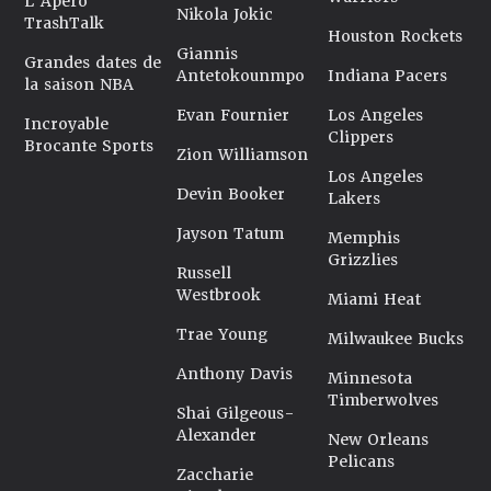
L'Apéro
Nikola Jokic
TrashTalk
Houston Rockets
Giannis
Grandes dates de
Antetokounmpo
Indiana Pacers
la saison NBA
Evan Fournier
Los Angeles
Incroyable
Clippers
Brocante Sports
Zion Williamson
Los Angeles
Devin Booker
Lakers
Jayson Tatum
Memphis
Grizzlies
Russell
Westbrook
Miami Heat
Trae Young
Milwaukee Bucks
Anthony Davis
Minnesota
Timberwolves
Shai Gilgeous-
Alexander
New Orleans
Pelicans
Zaccharie