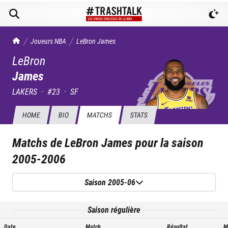
TrashTalk Actu NBA
Joueurs NBA
LeBron
James
LeBron
James
LAKERS
·
#
23
·
SF
HOME
BIO
MATCHS
STATS
Matchs de
LeBron James
pour la saison
2005-2006
Saison 2005-06
Saison régulière
Date
Match
Résultat
M