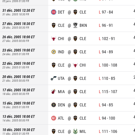
05 janv. 2006 01:00
FR
31 déc. 2005 12:30
ET
DET
@
CLE
L
97
-
84
31 déc. 2005 18:30
FR
27 déc. 2005 18:30
ET
CLE
@
BKN
L
96
-
91
28 déc. 2005 00:30
FR
26 déc. 2005 18:00
ET
CHI
@
CLE
L
102
-
91
27 déc. 2005 00:00
FR
23 déc. 2005 19:00
ET
IND
@
CLE
L
94
-
89
24 déc. 2005 01:00
FR
22 déc. 2005 19:00
ET
CLE
@
CHI
L
100
-
108
23 déc. 2005 01:00
FR
20 déc. 2005 18:00
ET
UTA
@
CLE
L
110
-
85
21 déc. 2005 00:00
FR
17 déc. 2005 18:30
ET
MIA
@
CLE
L
115
-
107
18 déc. 2005 00:30
FR
15 déc. 2005 19:00
ET
DEN
@
CLE
L
94
-
85
16 déc. 2005 01:00
FR
13 déc. 2005 18:00
ET
ATL
@
CLE
L
94
-
100
14 déc. 2005 00:00
FR
10 déc. 2005 19:30
ET
CLE
@
MIL
L
111
-
106
11 déc. 2005 01:30
FR