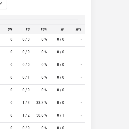
Blk
FG
FG%
3P
3P%
FT
FT%
T
0
0 / 0
0 %
0 / 0
-
0 / 0
0 %
0
0 / 0
0 %
0 / 0
-
2 / 2
100.0 %
0
0 / 0
0 %
0 / 0
-
0 / 0
0 %
0
0 / 1
0 %
0 / 0
-
0 / 0
0 %
0
0 / 0
0 %
0 / 0
-
0 / 0
0 %
0
1 / 3
33.3 %
0 / 0
-
0 / 0
0 %
0
1 / 2
50.0 %
0 / 1
-
0 / 0
0 %
0
0 / 0
0 %
0 / 0
-
0 / 0
0 %