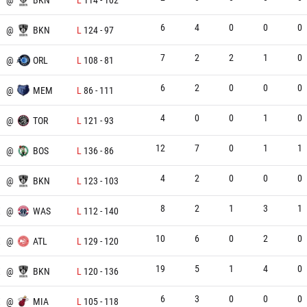
6
4
0
0
0
@
BKN
L
124
-
97
7
2
2
1
0
N
@
ORL
L
108
-
81
6
2
0
0
0
N
@
MEM
L
86
-
111
4
0
0
1
0
N
@
TOR
L
121
-
93
12
7
0
1
1
N
@
BOS
L
136
-
86
4
2
0
0
0
@
BKN
L
123
-
103
8
2
1
3
1
X
@
WAS
L
112
-
140
10
6
0
2
0
X
@
ATL
L
129
-
120
19
5
1
4
0
X
@
BKN
L
120
-
136
6
3
0
0
0
X
@
MIA
L
105
-
118