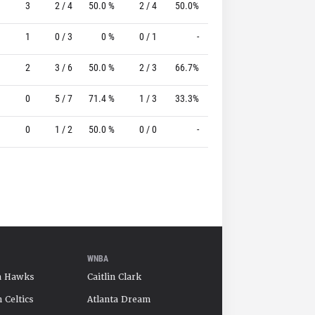
3
2 / 4
50.0 %
2 / 4
50.0%
1 / 2
50.0 %
1
0 / 3
0 %
0 / 1
-
0 / 0
0 %
2
3 / 6
50.0 %
2 / 3
66.7%
0 / 1
0 %
0
5 / 7
71.4 %
1 / 3
33.3%
2 / 4
50.0 %
0
1 / 2
50.0 %
0 / 0
-
0 / 0
0 %
WNBA
a Hawks
Caitlin Clark
 Celtics
Atlanta Dream