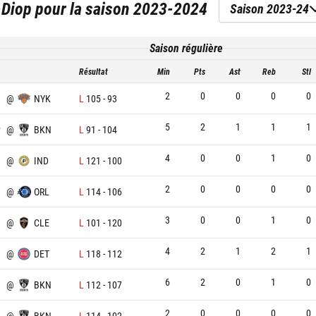
-Diop
pour la saison
2023-2024
Saison 2023-24
Saison régulière
Résultat
Min
Pts
Ast
Reb
Stl
2
0
0
0
0
N
@
NYK
L
105
-
93
5
2
1
1
1
P
@
BKN
L
91
-
104
4
0
0
1
0
N
@
IND
L
121
-
100
2
0
0
0
0
N
@
ORL
L
114
-
106
3
0
0
1
0
N
@
CLE
L
101
-
120
4
2
1
2
1
N
@
DET
L
118
-
112
6
2
0
1
0
@
BKN
L
112
-
107
2
0
0
0
0
@
BKN
L
114
-
102