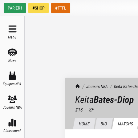
PARIER !
#SHOP
#TTFL
Menu
News
Équipes NBA
TrashTalk Actu NBA
Joueurs NBA
Keita
Bates-Di
Keita
Bates-Diop
Joueurs NBA
#
13
·
SF
HOME
BIO
MATCHS
Classement