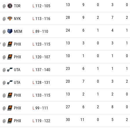
13
9
0
3
0
X
@
TOR
L
112
-
105
28
9
2
7
2
X
@
NYK
L
113
-
116
24
6
1
4
1
X
@
MEM
L
89
-
110
13
3
0
3
1
W
@
PHX
L
123
-
115
10
1
0
1
0
@
PHX
L
120
-
107
23
6
1
1
1
X
@
UTA
L
137
-
140
20
7
0
3
2
X
@
UTA
L
128
-
131
13
2
1
2
0
@
PHX
L
133
-
115
27
6
2
8
0
@
PHX
L
99
-
111
30
11
0
5
2
@
PHX
L
119
-
122