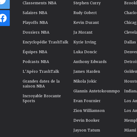
Classements NBA
Stephen Curry
Brookl
Salaires NBA
Rudy Gobert
Charlo
Playoffs NBA
Kevin Durant
Chicag
Dossiers NBA
Ja Morant
Clevel
Encyclopédie TrashTalk
Kyrie Irving
Dallas
Équipes NBA
Luka Doncic
Denve
Podcasts NBA
Anthony Edwards
Detroi
L'Apéro TrashTalk
James Harden
Golden
Grandes dates de la
Nikola Jokic
Houst
saison NBA
Giannis Antetokounmpo
Indian
Incroyable Brocante
Sports
Evan Fournier
Los An
Zion Williamson
Los An
Devin Booker
Memphi
Jayson Tatum
Miami