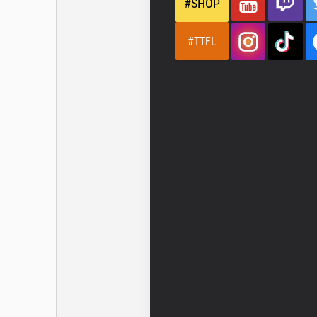
#SHOP
#TTFL