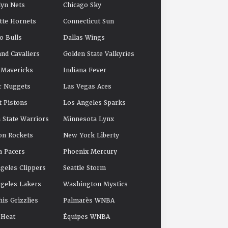
yn Nets
Chicago Sky
tte Hornets
Connecticut Sun
o Bulls
Dallas Wings
and Cavaliers
Golden State Valkyries
 Mavericks
Indiana Fever
r Nuggets
Las Vegas Aces
t Pistons
Los Angeles Sparks
 State Warriors
Minnesota Lynx
on Rockets
New York Liberty
a Pacers
Phoenix Mercury
geles Clippers
Seattle Storm
geles Lakers
Washington Mystics
s Grizzlies
Palmarès WNBA
 Heat
Équipes WNBA