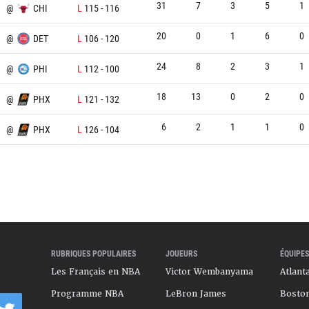
31
7
3
5
1
X
@
CHI
L
115
-
116
20
0
1
6
0
X
@
DET
L
106
-
120
24
8
2
3
1
X
@
PHI
L
112
-
100
18
13
0
2
0
@
PHX
L
121
-
132
6
2
1
1
0
@
PHX
L
126
-
104
RUBRIQUES POPULAIRES
JOUEURS
ÉQUIPES
Les Français en NBA
Victor Wembanyama
Atlant
Programme NBA
LeBron James
Boston