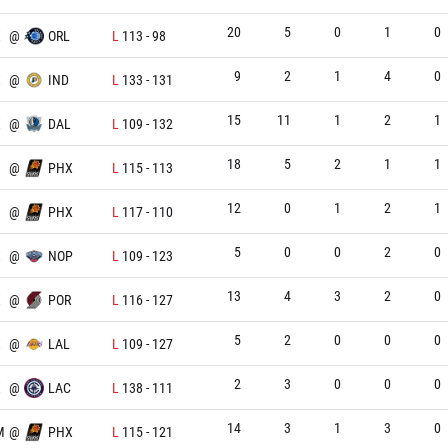
20
5
0
1
0
X
@
ORL
L
113
-
98
9
2
1
4
0
X
@
IND
L
133
-
131
15
11
1
2
1
X
@
DAL
L
109
-
132
18
5
2
1
1
@
PHX
L
115
-
113
12
0
1
2
1
@
PHX
L
117
-
110
5
0
0
2
0
X
@
NOP
L
109
-
123
13
4
3
2
0
X
@
POR
L
116
-
127
5
2
0
0
0
X
@
LAL
L
109
-
127
2
3
0
0
0
X
@
LAC
L
138
-
111
14
3
1
3
0
M
@
PHX
L
115
-
121