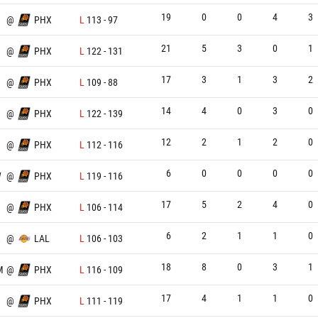
19
0
0
4
3
@
PHX
L
113
-
97
21
5
3
0
1
@
PHX
L
122
-
131
17
3
1
3
2
@
PHX
L
109
-
88
14
4
0
3
0
@
PHX
L
122
-
139
12
2
1
2
0
N
@
PHX
L
112
-
116
6
0
0
0
0
W
@
PHX
L
119
-
116
17
5
2
4
0
@
PHX
L
106
-
114
6
2
1
1
0
X
@
LAL
L
106
-
103
18
8
0
3
1
M
@
PHX
L
116
-
109
17
4
1
1
0
@
PHX
L
111
-
119