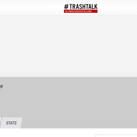
op
STATS