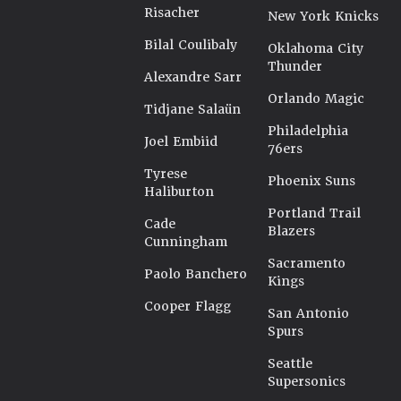
Risacher
New York Knicks
Bilal Coulibaly
Oklahoma City
Thunder
Alexandre Sarr
Orlando Magic
Tidjane Salaün
Philadelphia
Joel Embiid
76ers
Tyrese
Phoenix Suns
Haliburton
Portland Trail
Cade
Blazers
Cunningham
Sacramento
Paolo Banchero
Kings
Cooper Flagg
San Antonio
Spurs
Seattle
Supersonics