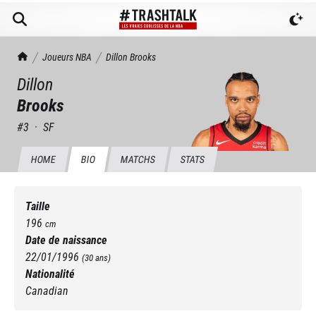
TrashTalk Actu NBA
Joueurs NBA
Dillon
Brooks
Dillon
Brooks
#
3
·
SF
HOME
BIO
MATCHS
STATS
Taille
196
cm
Date de naissance
22/01/1996
(
30
ans)
Nationalité
Canadian