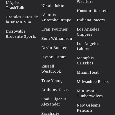
Warriors
L'Apéro
Nikola Jokic
TrashTalk
Houston Rockets
Giannis
Grandes dates de
Antetokounmpo
Indiana Pacers
la saison NBA
Evan Fournier
Los Angeles
Incroyable
Clippers
Brocante Sports
Zion Williamson
Los Angeles
Devin Booker
Lakers
Jayson Tatum
Memphis
Grizzlies
Russell
Westbrook
Miami Heat
Trae Young
Milwaukee Bucks
Anthony Davis
Minnesota
Timberwolves
Shai Gilgeous-
Alexander
New Orleans
Pelicans
Zaccharie