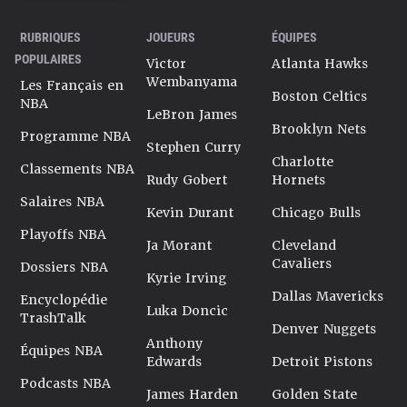
RUBRIQUES
JOUEURS
ÉQUIPES
POPULAIRES
Victor
Atlanta Hawks
Wembanyama
Les Français en
Boston Celtics
NBA
LeBron James
Brooklyn Nets
Programme NBA
Stephen Curry
Charlotte
Classements NBA
Rudy Gobert
Hornets
Salaires NBA
Kevin Durant
Chicago Bulls
Playoffs NBA
Ja Morant
Cleveland
Cavaliers
Dossiers NBA
Kyrie Irving
Dallas Mavericks
Encyclopédie
Luka Doncic
TrashTalk
Denver Nuggets
Anthony
Équipes NBA
Edwards
Detroit Pistons
Podcasts NBA
James Harden
Golden State