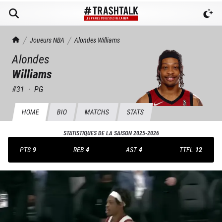
TrashTalk Actu NBA
Joueurs NBA
Alondes
Williams
Alondes
Williams
#
31
·
PG
HOME
BIO
MATCHS
STATS
STATISTIQUES DE LA SAISON
2025-2026
PTS
9
REB
4
AST
4
TTFL
12