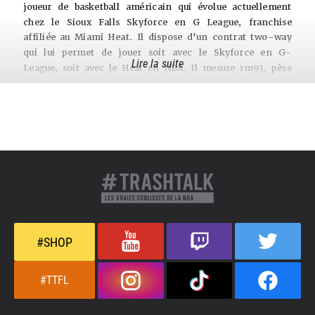
joueur de basketball américain qui évolue actuellement
chez le Sioux Falls Skyforce en G League, franchise
affiliée au Miami Heat. Il dispose d’un contrat two-way
qui lui permet de jouer soit avec le Skyforce en G-
Lire la suite
League, soit avec le Heat en NBA. Il mesure 1m93, pèse
95g, et il joue au poste de meneur ou d’arrière, un combo
guard comme on dit. Né à Milwaukee dans le Wisconsin
le 19 juin 1999, Alondes Williams est snobé par les
franchises lors de la Draft NBA 2022. Il a tout de même
l’occasion de jouer en NBA avec quelques piges aux
Brooklyn Nets au Miami Heat et aux Detroit Pistons.
Le parcours original d’Alondes Williams à la fac
Si les franchises NBA ne se sont pas battues pour mettre
la main sur Alondes Williams malgré des qualités
évidentes pour attaquer le cercle ou créer du jeu, c’est
qu’à l’heure où les universitaires quittent la fac après
#SHOP
seulement une année ou deux, Alondes a pris son temps
et s’est donc présenté à la Draft bien plus âgé que ses
#TTFL
potes de spring break. 23 ans au moment de rejoindre la
NBA, ça commence à faire beaucoup. Cela s’explique par
le fait que le parcours universitaire d’Alondes Williams a