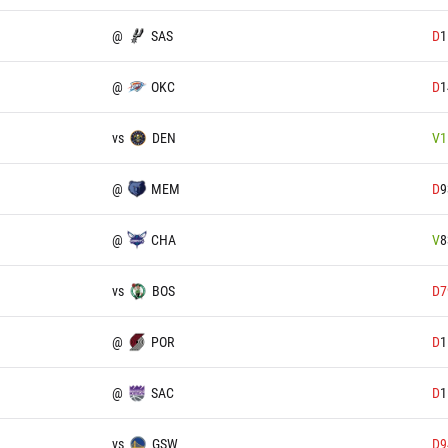
@
SAS
D
1
@
OKC
D
1
vs
DEN
V
1
@
MEM
D
9
@
CHA
V
8
vs
BOS
D
7
@
POR
D
1
@
SAC
D
1
vs
GSW
D
9