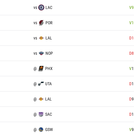
vs
LAC
V
9
vs
POR
V
1
vs
LAL
D
1
vs
NOP
D
8
@
PHX
V
1
@
UTA
D
1
@
LAL
D
9
@
SAC
D
1
@
GSW
V
9