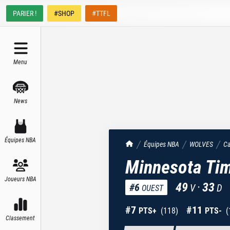
PARIER !
#SHOP
#TTFL
Menu
News
Équipes NBA
TrashTalk Actu NBA
Équipes NBA
WOLVES
Ca
Minnesota Ti
Joueurs NBA
49
·
33
#
6
V
D
OUEST
#
7
#
11
PTS+
(
118
)
PTS-
(
Classement