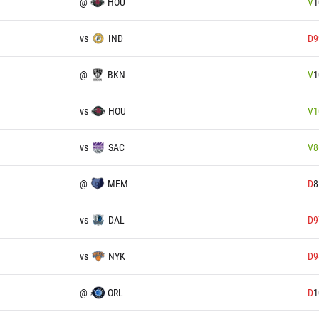
@
HOU
V
1
vs
IND
D
9
@
BKN
V
1
vs
HOU
V
1
vs
SAC
V
8
@
MEM
D
8
vs
DAL
D
9
vs
NYK
D
9
@
ORL
D
1