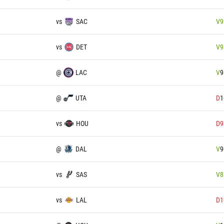
vs
SAC
V
9
vs
DET
V
9
@
LAC
V
9
@
UTA
D
1
vs
HOU
D
9
@
DAL
V
9
vs
SAS
V
8
vs
LAL
D
1