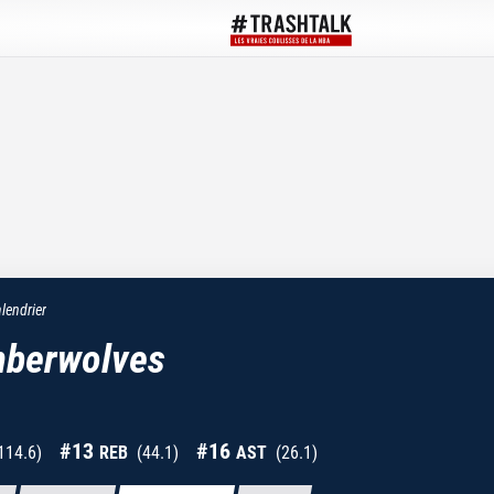
lendrier
mberwolves
#
13
#
16
114.6
)
REB
(
44.1
)
AST
(
26.1
)