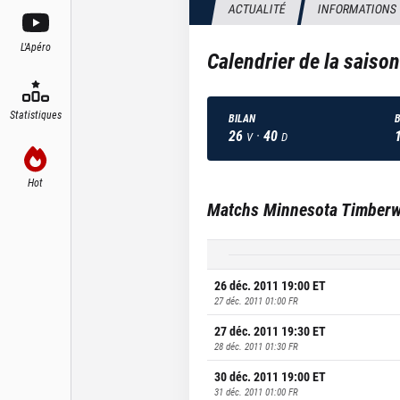
ACTUALITÉ
INFORMATIONS
L'Apéro
Calendrier de la saiso
Statistiques
BILAN
B
26
·
40
V
D
Hot
Matchs
Minnesota Timberw
26 déc. 2011 19:00
ET
27 déc. 2011 01:00
FR
27 déc. 2011 19:30
ET
28 déc. 2011 01:30
FR
30 déc. 2011 19:00
ET
31 déc. 2011 01:00
FR