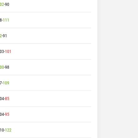
02
-
90
8
-
111
2
-
91
03
-
101
00
-
98
7
-
109
04
-
85
04
-
95
10
-
122