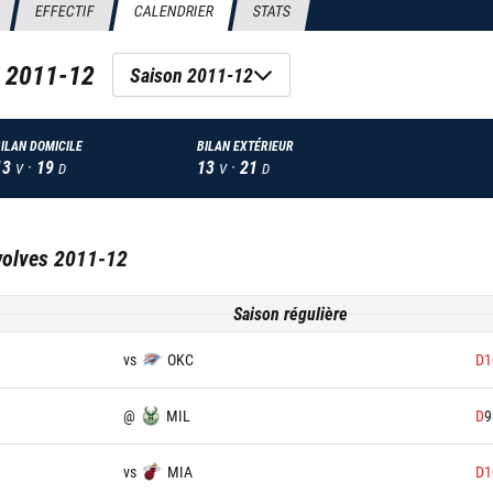
EFFECTIF
CALENDRIER
STATS
n
2011-12
Saison 2011-12
ILAN DOMICILE
BILAN EXTÉRIEUR
13
·
19
13
·
21
V
D
V
D
olves
2011-12
Saison régulière
vs
OKC
D
1
@
MIL
D
9
vs
MIA
D
1