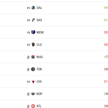
vs
DAL
V
9
vs
SAS
V
1
vs
MEM
D
8
vs
CLE
D
8
@
WAS
V
7
@
TOR
D
9
vs
CHI
D
1
@
NOP
V
8
@
ATL
D
9