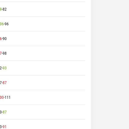
9
-
82
06
-
96
6
-
90
7
-
98
2
-
93
7
-
87
00
-
111
0
-
87
3
-
91