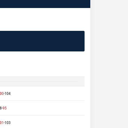
00
-
104
8
-
95
01
-
103