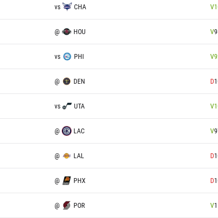
vs
CHA
V
1
@
HOU
V
9
vs
PHI
V
9
@
DEN
D
1
vs
UTA
V
1
@
LAC
V
9
@
LAL
D
1
@
PHX
D
1
@
POR
V
1