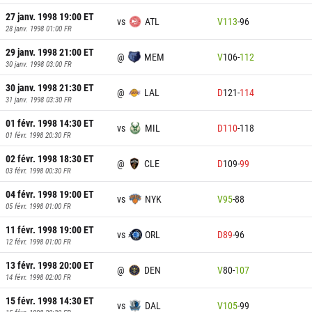
27 janv. 1998 19:00
ET
vs
ATL
V
113
-
96
28 janv. 1998 01:00
FR
29 janv. 1998 21:00
ET
@
MEM
V
106
-
112
30 janv. 1998 03:00
FR
30 janv. 1998 21:30
ET
@
LAL
D
121
-
114
31 janv. 1998 03:30
FR
01 févr. 1998 14:30
ET
vs
MIL
D
110
-
118
01 févr. 1998 20:30
FR
02 févr. 1998 18:30
ET
@
CLE
D
109
-
99
03 févr. 1998 00:30
FR
04 févr. 1998 19:00
ET
vs
NYK
V
95
-
88
05 févr. 1998 01:00
FR
11 févr. 1998 19:00
ET
vs
ORL
D
89
-
96
12 févr. 1998 01:00
FR
13 févr. 1998 20:00
ET
@
DEN
V
80
-
107
14 févr. 1998 02:00
FR
15 févr. 1998 14:30
ET
vs
DAL
V
105
-
99