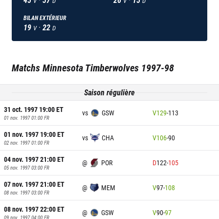
V
D
V
D
BILAN EXTÉRIEUR
19
·
22
V
D
Matchs
Minnesota Timberwolves
1997-98
Saison régulière
31 oct. 1997 19:00
ET
vs
GSW
V
129
-
113
01 nov. 1997 01:00
FR
01 nov. 1997 19:00
ET
vs
CHA
V
106
-
90
02 nov. 1997 01:00
FR
04 nov. 1997 21:00
ET
@
POR
D
122
-
105
05 nov. 1997 03:00
FR
07 nov. 1997 21:00
ET
@
MEM
V
97
-
108
08 nov. 1997 03:00
FR
08 nov. 1997 22:00
ET
@
GSW
V
90
-
97
09 nov. 1997 04:00
FR