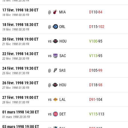
15 févr. 1998 20:30
FR
17 févr. 1998 18:30
ET
@
MIA
D
110
-
84
18 févr. 1998 00:30
FR
18 févr. 1998 18:30
ET
@
ORL
D
115
-
102
19 févr. 1998 00:30
FR
20 févr. 1998 19:00
ET
vs
HOU
V
100
-
95
21 févr. 1998 01:00
FR
22 févr. 1998 14:30
ET
vs
SAC
V
113
-
95
22 févr. 1998 20:30
FR
24 févr. 1998 19:30
ET
@
SAS
D
105
-
99
25 févr. 1998 01:30
FR
26 févr. 1998 19:30
ET
@
HOU
D
118
-
98
27 févr. 1998 01:30
FR
27 févr. 1998 19:00
ET
vs
LAL
D
91
-
104
28 févr. 1998 01:00
FR
01 mars 1998 14:30
ET
vs
DET
V
115
-
113
01 mars 1998 20:30
FR
03 mars 1998 19:00
ET