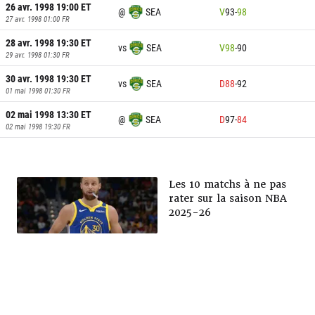
26 avr. 1998 19:00
ET
@
SEA
V
93
-
98
27 avr. 1998 01:00
FR
28 avr. 1998 19:30
ET
vs
SEA
V
98
-
90
29 avr. 1998 01:30
FR
30 avr. 1998 19:30
ET
vs
SEA
D
88
-
92
01 mai 1998 01:30
FR
02 mai 1998 13:30
ET
@
SEA
D
97
-
84
02 mai 1998 19:30
FR
Les 10 matchs à ne pas
rater sur la saison NBA
2025-26