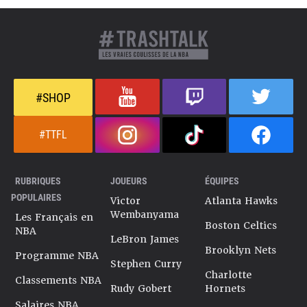
#SHOP
#TTFL
RUBRIQUES
JOUEURS
ÉQUIPES
POPULAIRES
Victor
Atlanta Hawks
Wembanyama
Les Français en
Boston Celtics
NBA
LeBron James
Brooklyn Nets
Programme NBA
Stephen Curry
Charlotte
Classements NBA
Rudy Gobert
Hornets
Salaires NBA