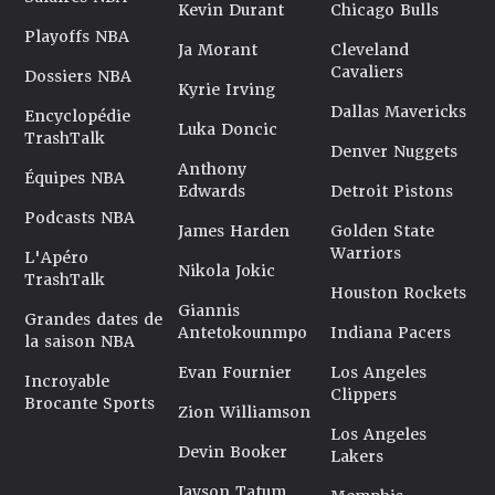
Kevin Durant
Chicago Bulls
Playoffs NBA
Ja Morant
Cleveland
Cavaliers
Dossiers NBA
Kyrie Irving
Dallas Mavericks
Encyclopédie
Luka Doncic
TrashTalk
Denver Nuggets
Anthony
Équipes NBA
Edwards
Detroit Pistons
Podcasts NBA
James Harden
Golden State
Warriors
L'Apéro
Nikola Jokic
TrashTalk
Houston Rockets
Giannis
Grandes dates de
Antetokounmpo
Indiana Pacers
la saison NBA
Evan Fournier
Los Angeles
Incroyable
Clippers
Brocante Sports
Zion Williamson
Los Angeles
Devin Booker
Lakers
Jayson Tatum