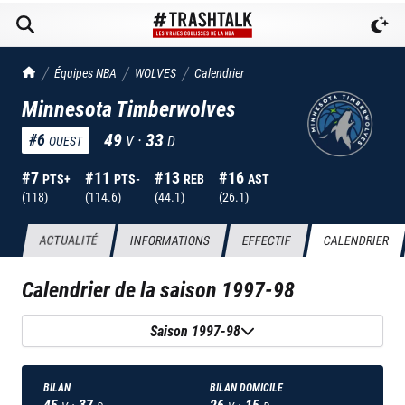
TrashTalk Actu NBA
Équipes NBA
WOLVES
Calendrier
Minnesota Timberwolves
49
·
33
#
6
V
D
OUEST
#
7
#
11
#
13
#
16
PTS+
PTS-
REB
AST
(
118
)
(
114.6
)
(
44.1
)
(
26.1
)
ACTUALITÉ
INFORMATIONS
EFFECTIF
CALENDRIER
Calendrier de la saison
1997-98
Saison 1997-98
BILAN
BILAN DOMICILE
45
·
37
26
·
15