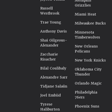
Memphis
Grizzlies
Russell
Westbrook
Miami Heat
Trae Young
Milwaukee Bucks
Anthony Davis
Minnesota
Timberwolves
Shai Gilgeous-
Alexander
New Orleans
Pelicans
Zaccharie
Risacher
New York Knicks
Bilal Coulibaly
Oklahoma City
Thunder
Alexandre Sarr
Orlando Magic
Tidjane Salaün
Philadelphia
Joel Embiid
76ers
Tyrese
Phoenix Suns
Haliburton