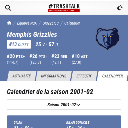
TrashTalk Actu NBA
Équipes NBA
GRIZZLIES
Calendrier
Memphis Grizzlies
25
·
57
#
13
V
D
OUEST
#
20
#
26
#
23
#
10
PTS+
PTS-
REB
AST
(
114.7
)
(
120.7
)
(
42.1
)
(
27.8
)
ACTUALITÉ
INFORMATIONS
EFFECTIF
CALENDRIER
Calendrier de la saison
2001-02
Saison 2001-02
BILAN
BILAN DOMICILE
23
·
59
15
·
26