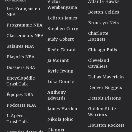
Victor
Atlanta Hawks
Wembanyama
Les Français en
Boston Celtics
NBA
LeBron James
Brooklyn Nets
Programme NBA
Stephen Curry
Charlotte
Classements NBA
Rudy Gobert
Hornets
Salaires NBA
Kevin Durant
Chicago Bulls
Playoffs NBA
Ja Morant
Cleveland
Cavaliers
Dossiers NBA
Kyrie Irving
Dallas Mavericks
Encyclopédie
Luka Doncic
TrashTalk
Denver Nuggets
Anthony
Équipes NBA
Edwards
Detroit Pistons
Podcasts NBA
James Harden
Golden State
Warriors
L'Apéro
Nikola Jokic
TrashTalk
Houston Rockets
Giannis