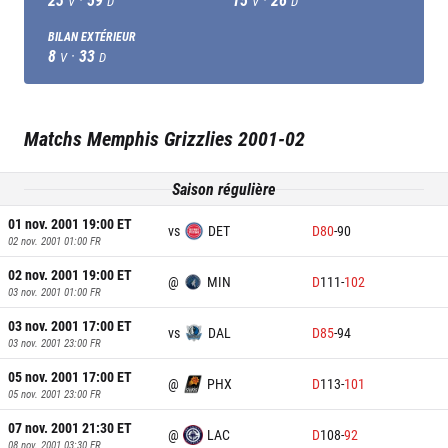
V
D
V
D
BILAN EXTÉRIEUR
8
·
33
V
D
Matchs
Memphis Grizzlies
2001-02
Saison régulière
01 nov. 2001 19:00
ET
vs
DET
D
80
-
90
02 nov. 2001 01:00
FR
02 nov. 2001 19:00
ET
@
MIN
D
111
-
102
03 nov. 2001 01:00
FR
03 nov. 2001 17:00
ET
vs
DAL
D
85
-
94
03 nov. 2001 23:00
FR
05 nov. 2001 17:00
ET
@
PHX
D
113
-
101
05 nov. 2001 23:00
FR
07 nov. 2001 21:30
ET
@
LAC
D
108
-
92
08 nov. 2001 03:30
FR