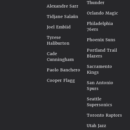
Thunder
Alexandre Sarr
Orlando Magic
Tidjane Salaün
Philadelphia
Joel Embiid
76ers
Tyrese
Phoenix Suns
Haliburton
Portland Trail
Cade
Blazers
Cunningham
Sacramento
Paolo Banchero
Kings
Cooper Flagg
San Antonio
Spurs
Seattle
Supersonics
Toronto Raptors
Utah Jazz