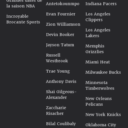
Grandes dates de
Antetokounmpo
Indiana Pacers
la saison NBA
Evan Fournier
Los Angeles
Incroyable
Clippers
Brocante Sports
Zion Williamson
Los Angeles
Devin Booker
Lakers
Jayson Tatum
Memphis
Grizzlies
Russell
Westbrook
Miami Heat
Trae Young
Milwaukee Bucks
Anthony Davis
Minnesota
Timberwolves
Shai Gilgeous-
Alexander
New Orleans
Pelicans
Zaccharie
Risacher
New York Knicks
Bilal Coulibaly
Oklahoma City