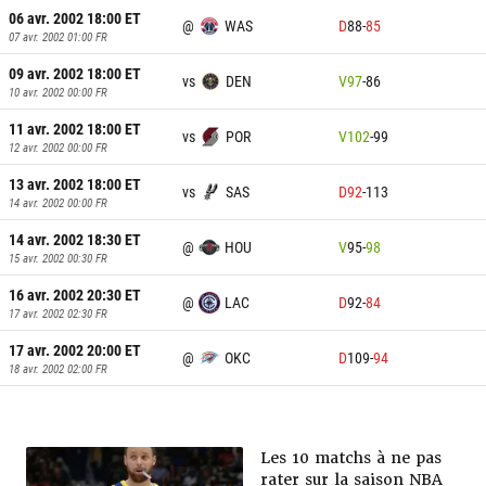
06 avr. 2002 18:00
ET
@
WAS
D
88
-
85
07 avr. 2002 01:00
FR
09 avr. 2002 18:00
ET
vs
DEN
V
97
-
86
10 avr. 2002 00:00
FR
11 avr. 2002 18:00
ET
vs
POR
V
102
-
99
12 avr. 2002 00:00
FR
13 avr. 2002 18:00
ET
vs
SAS
D
92
-
113
14 avr. 2002 00:00
FR
14 avr. 2002 18:30
ET
@
HOU
V
95
-
98
15 avr. 2002 00:30
FR
16 avr. 2002 20:30
ET
@
LAC
D
92
-
84
17 avr. 2002 02:30
FR
17 avr. 2002 20:00
ET
@
OKC
D
109
-
94
18 avr. 2002 02:00
FR
Les 10 matchs à ne pas
rater sur la saison NBA