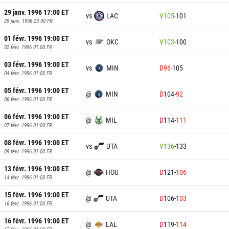
29 janv. 1996 17:00
ET
vs
LAC
V
105
-
101
29 janv. 1996 23:00
FR
01 févr. 1996 19:00
ET
vs
OKC
V
103
-
100
02 févr. 1996 01:00
FR
03 févr. 1996 19:00
ET
vs
MIN
D
96
-
105
04 févr. 1996 01:00
FR
05 févr. 1996 19:00
ET
@
MIN
D
104
-
92
06 févr. 1996 01:00
FR
06 févr. 1996 19:00
ET
@
MIL
D
114
-
111
07 févr. 1996 01:00
FR
08 févr. 1996 19:00
ET
vs
UTA
V
136
-
133
09 févr. 1996 01:00
FR
13 févr. 1996 19:00
ET
@
HOU
D
121
-
106
14 févr. 1996 01:00
FR
15 févr. 1996 19:00
ET
@
UTA
D
106
-
103
16 févr. 1996 01:00
FR
16 févr. 1996 19:00
ET
@
LAL
D
119
-
114