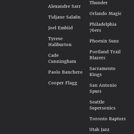
Thunder
Alexandre Sarr
Orlando Magic
Tidjane Salaün
Philadelphia
Joel Embiid
76ers
Tyrese
Phoenix Suns
Haliburton
Portland Trail
Cade
Blazers
Cunningham
Sacramento
Paolo Banchero
Kings
Cooper Flagg
San Antonio
Spurs
Seattle
Supersonics
Toronto Raptors
Utah Jazz