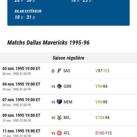
V
D
V
D
BILAN EXTÉRIEUR
10
·
31
V
D
Matchs
Dallas Mavericks
1995-96
Saison régulière
03 nov. 1995 19:00
ET
@
SAS
V
97
-
103
04 nov. 1995 01:00
FR
04 nov. 1995 19:00
ET
vs
GSW
V
99
-
84
05 nov. 1995 01:00
FR
07 nov. 1995 19:00
ET
vs
MEM
V
99
-
88
08 nov. 1995 01:00
FR
09 nov. 1995 19:00
ET
vs
MIL
V
104
-
94
10 nov. 1995 01:00
FR
11 nov. 1995 19:00
ET
vs
ATL
D
100
-
113
12 nov. 1995 01:00
FR