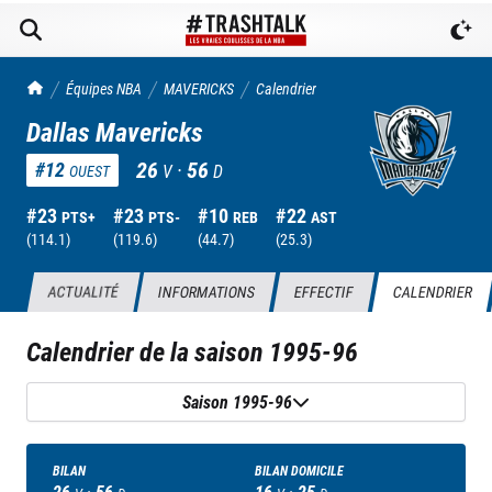
TrashTalk Actu NBA
Équipes NBA
MAVERICKS
Calendrier
Dallas Mavericks
26
·
56
#
12
V
D
OUEST
#
23
#
23
#
10
#
22
PTS+
PTS-
REB
AST
(
114.1
)
(
119.6
)
(
44.7
)
(
25.3
)
ACTUALITÉ
INFORMATIONS
EFFECTIF
CALENDRIER
Calendrier de la saison
1995-96
Saison 1995-96
BILAN
BILAN DOMICILE
26
·
56
16
·
25