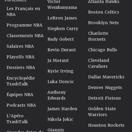
Victor
Atlanta Hawks
Wembanyama
Les Français en
Boston Celtics
NBA
LeBron James
Brooklyn Nets
Programme NBA
Stephen Curry
Charlotte
Classements NBA
Rudy Gobert
Hornets
Salaires NBA
Kevin Durant
Chicago Bulls
Playoffs NBA
Ja Morant
Cleveland
Cavaliers
Dossiers NBA
Kyrie Irving
Dallas Mavericks
Encyclopédie
Luka Doncic
TrashTalk
Denver Nuggets
Anthony
Équipes NBA
Edwards
Detroit Pistons
Podcasts NBA
James Harden
Golden State
Warriors
L'Apéro
Nikola Jokic
TrashTalk
Houston Rockets
Giannis