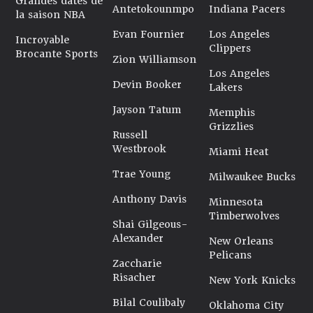
Grandes dates de
Antetokounmpo
Indiana Pacers
la saison NBA
Evan Fournier
Los Angeles
Incroyable
Clippers
Brocante Sports
Zion Williamson
Los Angeles
Devin Booker
Lakers
Jayson Tatum
Memphis
Grizzlies
Russell
Westbrook
Miami Heat
Trae Young
Milwaukee Bucks
Anthony Davis
Minnesota
Timberwolves
Shai Gilgeous-
Alexander
New Orleans
Pelicans
Zaccharie
Risacher
New York Knicks
Bilal Coulibaly
Oklahoma City