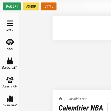
PARIER !
#SHOP
#TTFL
Menu
News
Équipes NBA
Joueurs NBA
TrashTalk Actu NBA
Calendrier NBA
Calendrier NBA
Classement