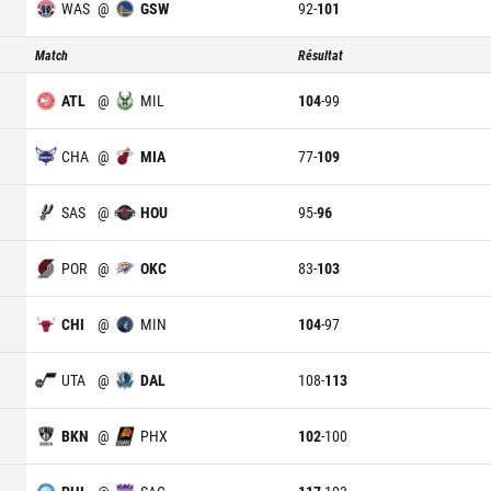
WAS
@
GSW
92
-
101
Match
Résultat
ATL
@
MIL
104
-
99
CHA
@
MIA
77
-
109
SAS
@
HOU
95
-
96
POR
@
OKC
83
-
103
CHI
@
MIN
104
-
97
UTA
@
DAL
108
-
113
BKN
@
PHX
102
-
100