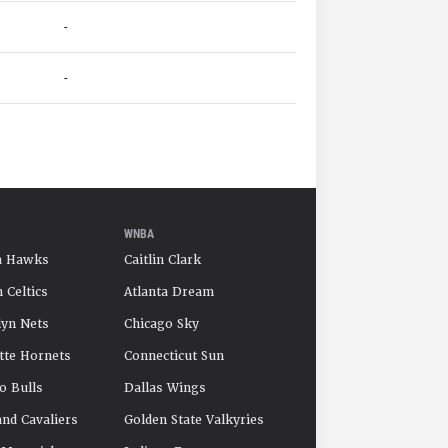
-
-
WNBA
a Hawks
Caitlin Clark
 Celtics
Atlanta Dream
yn Nets
Chicago Sky
tte Hornets
Connecticut Sun
o Bulls
Dallas Wings
and Cavaliers
Golden State Valkyries