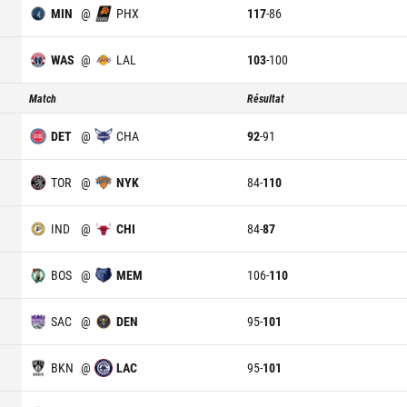
MIN
@
PHX
117
-
86
WAS
@
LAL
103
-
100
Match
Résultat
DET
@
CHA
92
-
91
TOR
@
NYK
84
-
110
IND
@
CHI
84
-
87
BOS
@
MEM
106
-
110
SAC
@
DEN
95
-
101
BKN
@
LAC
95
-
101