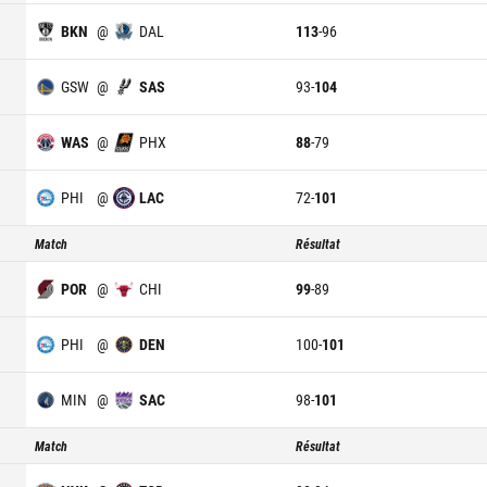
BKN
@
DAL
113
-
96
GSW
@
SAS
93
-
104
WAS
@
PHX
88
-
79
PHI
@
LAC
72
-
101
Match
Résultat
POR
@
CHI
99
-
89
PHI
@
DEN
100
-
101
MIN
@
SAC
98
-
101
Match
Résultat