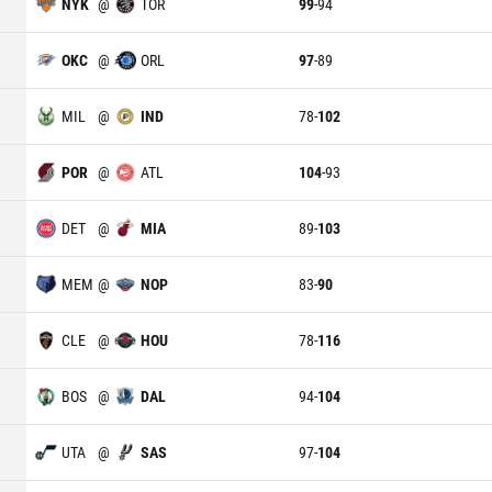
NYK
@
TOR
99
-
94
OKC
@
ORL
97
-
89
MIL
@
IND
78
-
102
POR
@
ATL
104
-
93
DET
@
MIA
89
-
103
MEM
@
NOP
83
-
90
CLE
@
HOU
78
-
116
BOS
@
DAL
94
-
104
UTA
@
SAS
97
-
104