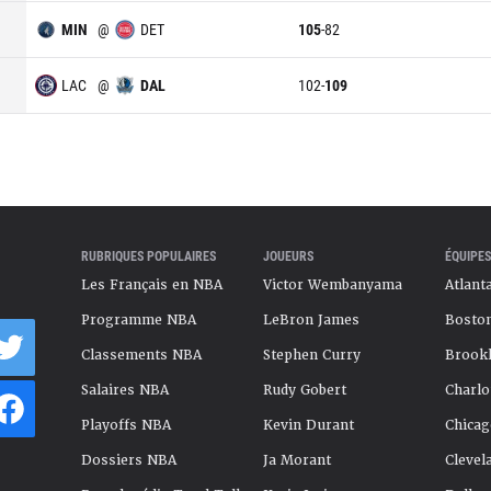
MIN
@
DET
105
-
82
LAC
@
DAL
102
-
109
RUBRIQUES POPULAIRES
JOUEURS
ÉQUIPES
Les Français en NBA
Victor Wembanyama
Atlant
Programme NBA
LeBron James
Boston
Classements NBA
Stephen Curry
Brookl
Salaires NBA
Rudy Gobert
Charlo
Playoffs NBA
Kevin Durant
Chicag
Dossiers NBA
Ja Morant
Clevel