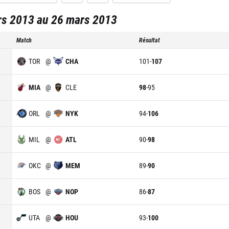
s 2013 au 26 mars 2013
Match
Résultat
TOR
@
CHA
101
-
107
MIA
@
CLE
98
-
95
ORL
@
NYK
94
-
106
MIL
@
ATL
90
-
98
OKC
@
MEM
89
-
90
BOS
@
NOP
86
-
87
UTA
@
HOU
93
-
100