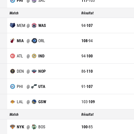
PHI
@
SAC
117
-
103
Match
Résultat
MEM
@
WAS
94
-
107
MIA
@
ORL
108
-
94
ATL
@
IND
94
-
100
DEN
@
NOP
86
-
110
PHI
@
UTA
91
-
107
LAL
@
GSW
103
-
109
Match
Résultat
NYK
@
BOS
100
-
85