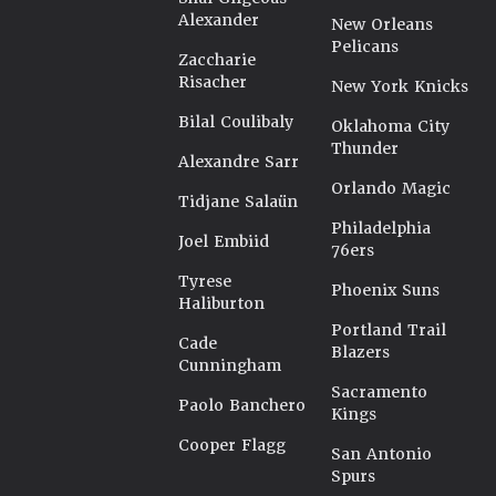
Alexander
New Orleans
Pelicans
Zaccharie
Risacher
New York Knicks
Bilal Coulibaly
Oklahoma City
Thunder
Alexandre Sarr
Orlando Magic
Tidjane Salaün
Philadelphia
Joel Embiid
76ers
Tyrese
Phoenix Suns
Haliburton
Portland Trail
Cade
Blazers
Cunningham
Sacramento
Paolo Banchero
Kings
Cooper Flagg
San Antonio
Spurs