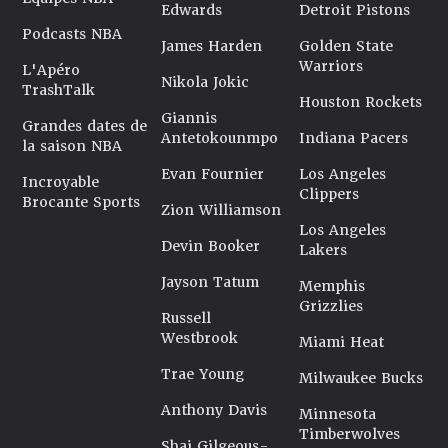
Edwards
Detroit Pistons
Podcasts NBA
James Harden
Golden State
Warriors
L'Apéro
Nikola Jokic
TrashTalk
Houston Rockets
Giannis
Grandes dates de
Antetokounmpo
Indiana Pacers
la saison NBA
Evan Fournier
Los Angeles
Incroyable
Clippers
Brocante Sports
Zion Williamson
Los Angeles
Devin Booker
Lakers
Jayson Tatum
Memphis
Grizzlies
Russell
Westbrook
Miami Heat
Trae Young
Milwaukee Bucks
Anthony Davis
Minnesota
Timberwolves
Shai Gilgeous-