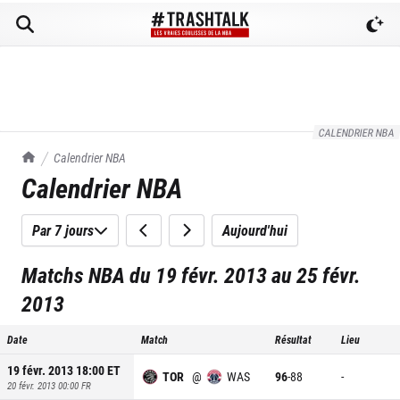
CALENDRIER NBA
TrashTalk Actu NBA
Calendrier NBA
Calendrier NBA
Par 7 jours
Aujourd'hui
Matchs NBA du 19 févr. 2013 au 25 févr.
2013
Date
Match
Résultat
Lieu
19 févr. 2013 18:00
ET
TOR
@
WAS
96
-
88
-
20 févr. 2013 00:00
FR