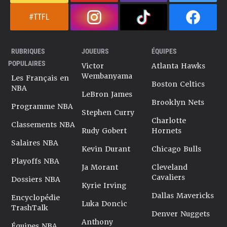
#TTFL
RUBRIQUES
JOUEURS
ÉQUIPES
POPULAIRES
Victor
Atlanta Hawks
Wembanyama
Les Français en
Boston Celtics
NBA
LeBron James
Brooklyn Nets
Programme NBA
Stephen Curry
Charlotte
Classements NBA
Rudy Gobert
Hornets
Salaires NBA
Kevin Durant
Chicago Bulls
Playoffs NBA
Ja Morant
Cleveland
Cavaliers
Dossiers NBA
Kyrie Irving
Dallas Mavericks
Encyclopédie
Luka Doncic
TrashTalk
Denver Nuggets
Anthony
Équipes NBA