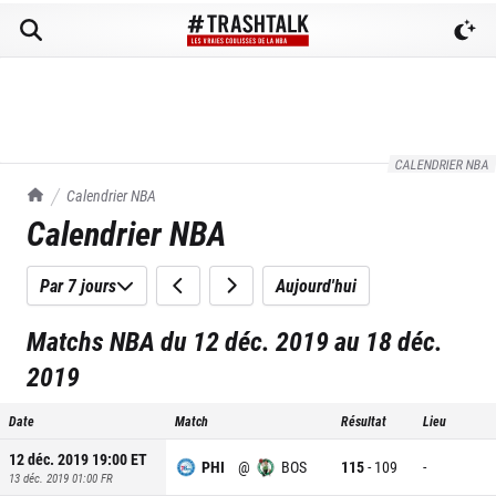
CALENDRIER NBA
TrashTalk Actu NBA
Calendrier NBA
Calendrier NBA
Par 7 jours
Aujourd'hui
Matchs NBA du 12 déc. 2019 au 18 déc.
2019
Date
Match
Résultat
Lieu
12 déc. 2019 19:00
ET
PHI
@
BOS
115
-
109
-
13 déc. 2019 01:00
FR