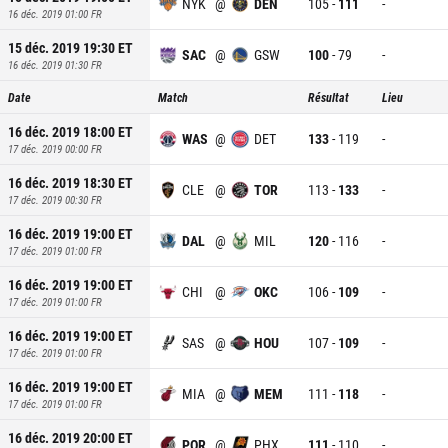
NYK
@
DEN
105
-
111
-
16 déc. 2019 01:00
FR
15 déc. 2019 19:30
ET
SAC
@
GSW
100
-
79
-
16 déc. 2019 01:30
FR
Date
Match
Résultat
Lieu
16 déc. 2019 18:00
ET
WAS
@
DET
133
-
119
-
17 déc. 2019 00:00
FR
16 déc. 2019 18:30
ET
CLE
@
TOR
113
-
133
-
17 déc. 2019 00:30
FR
16 déc. 2019 19:00
ET
DAL
@
MIL
120
-
116
-
17 déc. 2019 01:00
FR
16 déc. 2019 19:00
ET
CHI
@
OKC
106
-
109
-
17 déc. 2019 01:00
FR
16 déc. 2019 19:00
ET
SAS
@
HOU
107
-
109
-
17 déc. 2019 01:00
FR
16 déc. 2019 19:00
ET
MIA
@
MEM
111
-
118
-
17 déc. 2019 01:00
FR
16 déc. 2019 20:00
ET
POR
@
PHX
111
-
110
-