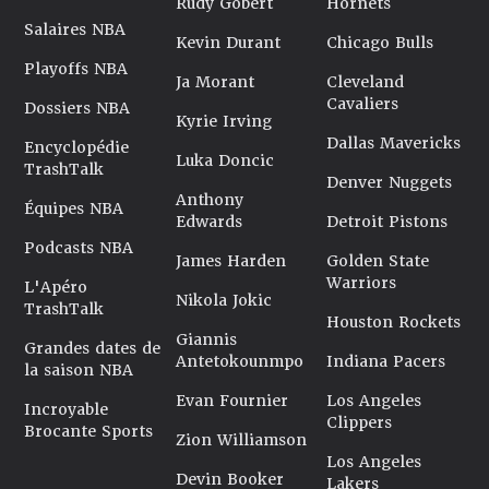
Rudy Gobert
Hornets
Salaires NBA
Kevin Durant
Chicago Bulls
Playoffs NBA
Ja Morant
Cleveland
Cavaliers
Dossiers NBA
Kyrie Irving
Dallas Mavericks
Encyclopédie
Luka Doncic
TrashTalk
Denver Nuggets
Anthony
Équipes NBA
Edwards
Detroit Pistons
Podcasts NBA
James Harden
Golden State
Warriors
L'Apéro
Nikola Jokic
TrashTalk
Houston Rockets
Giannis
Grandes dates de
Antetokounmpo
Indiana Pacers
la saison NBA
Evan Fournier
Los Angeles
Incroyable
Clippers
Brocante Sports
Zion Williamson
Los Angeles
Devin Booker
Lakers