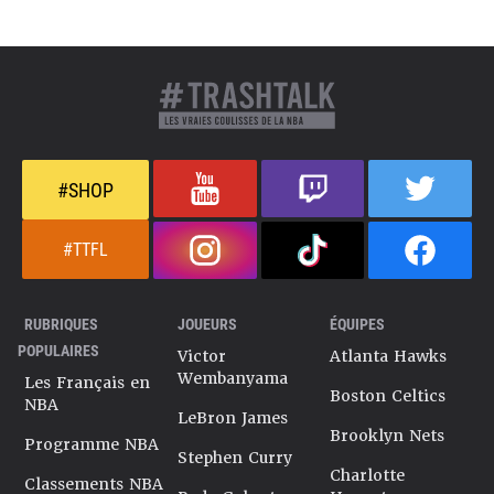
#SHOP
#TTFL
RUBRIQUES
JOUEURS
ÉQUIPES
POPULAIRES
Victor
Atlanta Hawks
Wembanyama
Les Français en
Boston Celtics
NBA
LeBron James
Brooklyn Nets
Programme NBA
Stephen Curry
Charlotte
Classements NBA