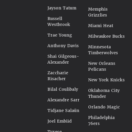
Jayson Tatum
Memphis
Grizzlies
Russell
Westbrook
Miami Heat
Trae Young
Milwaukee Bucks
Anthony Davis
Minnesota
Timberwolves
Shai Gilgeous-
Alexander
New Orleans
Pelicans
Zaccharie
Risacher
New York Knicks
Bilal Coulibaly
Oklahoma City
Thunder
Alexandre Sarr
Orlando Magic
Tidjane Salaün
Philadelphia
Joel Embiid
76ers
Tyrese