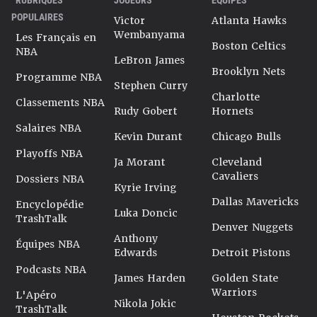
POPULAIRES
Victor
Atlanta Hawks
Wembanyama
Les Français en
Boston Celtics
NBA
LeBron James
Brooklyn Nets
Programme NBA
Stephen Curry
Charlotte
Classements NBA
Rudy Gobert
Hornets
Salaires NBA
Kevin Durant
Chicago Bulls
Playoffs NBA
Ja Morant
Cleveland
Cavaliers
Dossiers NBA
Kyrie Irving
Dallas Mavericks
Encyclopédie
Luka Doncic
TrashTalk
Denver Nuggets
Anthony
Équipes NBA
Edwards
Detroit Pistons
Podcasts NBA
James Harden
Golden State
Warriors
L'Apéro
Nikola Jokic
TrashTalk