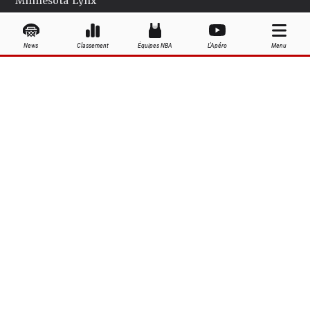
Minnesota Lynx
New York Liberty
News
Classement
Équipes NBA
L'Apéro
Menu
Phoenix Mercury
Seattle Storm
Washington Mystics
Palmarès WNBA
Équipes WNBA
Joueuses WNBA
Grandes dates de la saison WNBA
À propos
Contact
Publicité
Politique de confidentialité
Recrutement
Mentions légales
Gestion cookies