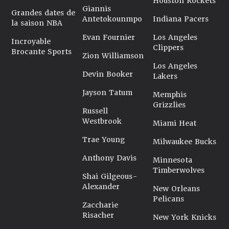
Houston Rockets
Giannis
Grandes dates de
Antetokounmpo
Indiana Pacers
la saison NBA
Evan Fournier
Los Angeles
Incroyable
Clippers
Brocante Sports
Zion Williamson
Los Angeles
Devin Booker
Lakers
Jayson Tatum
Memphis
Grizzlies
Russell
Westbrook
Miami Heat
Trae Young
Milwaukee Bucks
Anthony Davis
Minnesota
Timberwolves
Shai Gilgeous-
Alexander
New Orleans
Pelicans
Zaccharie
Risacher
New York Knicks