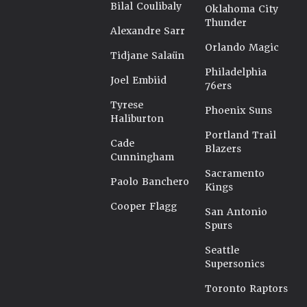
Bilal Coulibaly
Oklahoma City
Thunder
Alexandre Sarr
Orlando Magic
Tidjane Salaün
Philadelphia
Joel Embiid
76ers
Tyrese
Phoenix Suns
Haliburton
Portland Trail
Cade
Blazers
Cunningham
Sacramento
Paolo Banchero
Kings
Cooper Flagg
San Antonio
Spurs
Seattle
Supersonics
Toronto Raptors