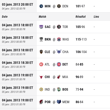
03 janv. 2013 20:00
ET
MIN
@
DEN
101
-
97
-
04 janv. 2013 02:00
FR
Date
Match
Résultat
Lieu
04 janv. 2013 18:00
ET
SAC
@
TOR
105
-
96
-
05 janv. 2013 00:00
FR
04 janv. 2013 18:00
ET
BKN
@
WAS
115
-
113
-
05 janv. 2013 00:00
FR
04 janv. 2013 18:00
ET
CLE
@
CHA
106
-
104
-
05 janv. 2013 00:00
FR
04 janv. 2013 18:30
ET
ATL
@
DET
84
-
85
-
05 janv. 2013 00:30
FR
04 janv. 2013 19:00
ET
CHI
@
MIA
96
-
89
-
05 janv. 2013 01:00
FR
04 janv. 2013 19:00
ET
IND
@
BOS
75
-
94
-
05 janv. 2013 01:00
FR
04 janv. 2013 19:00
ET
POR
@
MEM
86
-
84
-
05 janv. 2013 01:00
FR