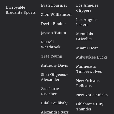
Evan Fournier
Los Angeles
Incroyable
Clippers
Brocante Sports
Zion Williamson
Los Angeles
Devin Booker
Lakers
Jayson Tatum
Memphis
Grizzlies
Russell
Westbrook
Miami Heat
Trae Young
Milwaukee Bucks
Anthony Davis
Minnesota
Timberwolves
Shai Gilgeous-
Alexander
New Orleans
Pelicans
Zaccharie
Risacher
New York Knicks
Bilal Coulibaly
Oklahoma City
Thunder
Alexandre Sarr