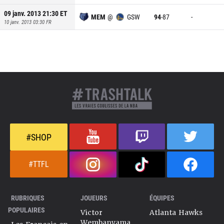
09 janv. 2013 21:30
ET
MEM
@
GSW
94
-
87
-
10 janv. 2013 03:30
FR
#SHOP
#TTFL
RUBRIQUES
JOUEURS
ÉQUIPES
POPULAIRES
Victor
Atlanta Hawks
Wembanyama