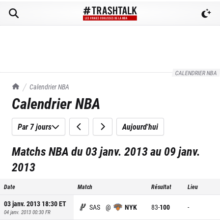
CALENDRIER NBA
TrashTalk Actu NBA
Calendrier NBA
Calendrier NBA
Par 7 jours
Aujourd'hui
Matchs NBA du 03 janv. 2013 au 09 janv.
2013
Date
Match
Résultat
Lieu
03 janv. 2013 18:30
ET
SAS
@
NYK
83
-
100
-
04 janv. 2013 00:30
FR