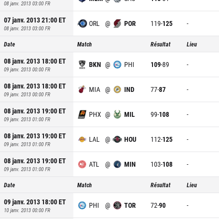
08 janv. 2013 03:00
FR
07 janv. 2013 21:00
ET
ORL
@
POR
119
-
125
-
08 janv. 2013 03:00
FR
Date
Match
Résultat
Lieu
08 janv. 2013 18:00
ET
BKN
@
PHI
109
-
89
-
09 janv. 2013 00:00
FR
08 janv. 2013 18:00
ET
MIA
@
IND
77
-
87
-
09 janv. 2013 00:00
FR
08 janv. 2013 19:00
ET
PHX
@
MIL
99
-
108
-
09 janv. 2013 01:00
FR
08 janv. 2013 19:00
ET
LAL
@
HOU
112
-
125
-
09 janv. 2013 01:00
FR
08 janv. 2013 19:00
ET
ATL
@
MIN
103
-
108
-
09 janv. 2013 01:00
FR
Date
Match
Résultat
Lieu
09 janv. 2013 18:00
ET
PHI
@
TOR
72
-
90
-
10 janv. 2013 00:00
FR