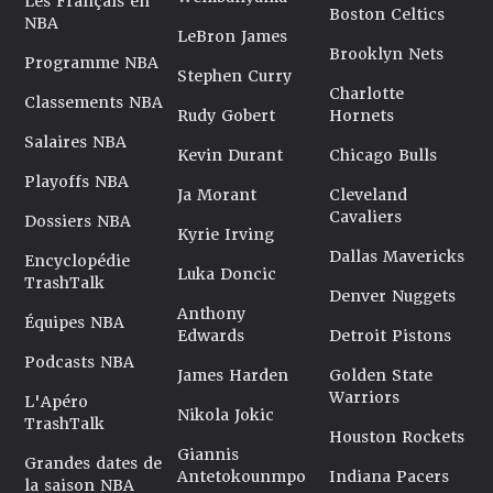
Les Français en
Boston Celtics
NBA
LeBron James
Brooklyn Nets
Programme NBA
Stephen Curry
Charlotte
Classements NBA
Rudy Gobert
Hornets
Salaires NBA
Kevin Durant
Chicago Bulls
Playoffs NBA
Ja Morant
Cleveland
Cavaliers
Dossiers NBA
Kyrie Irving
Dallas Mavericks
Encyclopédie
Luka Doncic
TrashTalk
Denver Nuggets
Anthony
Équipes NBA
Edwards
Detroit Pistons
Podcasts NBA
James Harden
Golden State
Warriors
L'Apéro
Nikola Jokic
TrashTalk
Houston Rockets
Giannis
Grandes dates de
Antetokounmpo
Indiana Pacers
la saison NBA