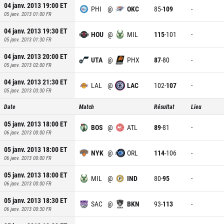
04 janv. 2013 19:00
ET
PHI
@
OKC
85
-
109
-
05 janv. 2013 01:00
FR
04 janv. 2013 19:30
ET
HOU
@
MIL
115
-
101
-
05 janv. 2013 01:30
FR
04 janv. 2013 20:00
ET
UTA
@
PHX
87
-
80
-
05 janv. 2013 02:00
FR
04 janv. 2013 21:30
ET
LAL
@
LAC
102
-
107
-
05 janv. 2013 03:30
FR
Date
Match
Résultat
Lieu
05 janv. 2013 18:00
ET
BOS
@
ATL
89
-
81
-
06 janv. 2013 00:00
FR
05 janv. 2013 18:00
ET
NYK
@
ORL
114
-
106
-
06 janv. 2013 00:00
FR
05 janv. 2013 18:00
ET
MIL
@
IND
80
-
95
-
06 janv. 2013 00:00
FR
05 janv. 2013 18:30
ET
SAC
@
BKN
93
-
113
-
06 janv. 2013 00:30
FR