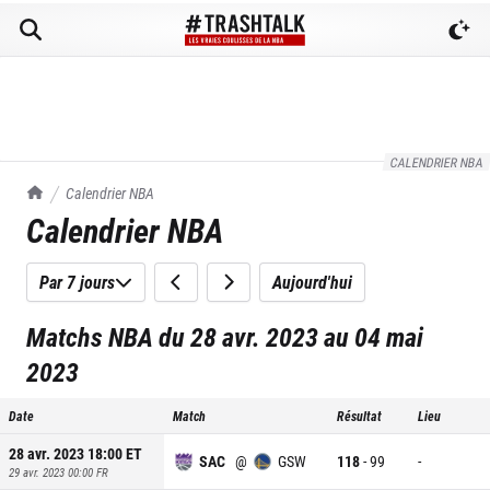
CALENDRIER NBA
TrashTalk Actu NBA
Calendrier NBA
Calendrier NBA
Par 7 jours
Aujourd'hui
Matchs NBA du 28 avr. 2023 au 04 mai
2023
Date
Match
Résultat
Lieu
28 avr. 2023 18:00
ET
SAC
@
GSW
118
-
99
-
29 avr. 2023 00:00
FR