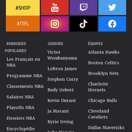
#SHOP
#TTFL
RUBRIQUES
JOUEURS
ÉQUIPES
POPULAIRES
Victor
Atlanta Hawks
Wembanyama
Les Français en
Boston Celtics
NBA
LeBron James
Brooklyn Nets
Programme NBA
Stephen Curry
Charlotte
Classements NBA
Rudy Gobert
Hornets
Salaires NBA
Kevin Durant
Chicago Bulls
Playoffs NBA
Ja Morant
Cleveland
Cavaliers
Dossiers NBA
Kyrie Irving
Dallas Mavericks
Encyclopédie