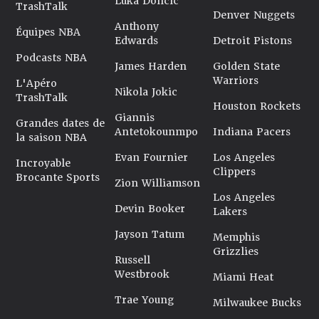
Luka Doncic
TrashTalk
Denver Nuggets
Anthony
Équipes NBA
Edwards
Detroit Pistons
Podcasts NBA
James Harden
Golden State
Warriors
L'Apéro
Nikola Jokic
TrashTalk
Houston Rockets
Giannis
Grandes dates de
Antetokounmpo
Indiana Pacers
la saison NBA
Evan Fournier
Los Angeles
Incroyable
Clippers
Brocante Sports
Zion Williamson
Los Angeles
Devin Booker
Lakers
Jayson Tatum
Memphis
Grizzlies
Russell
Westbrook
Miami Heat
Trae Young
Milwaukee Bucks