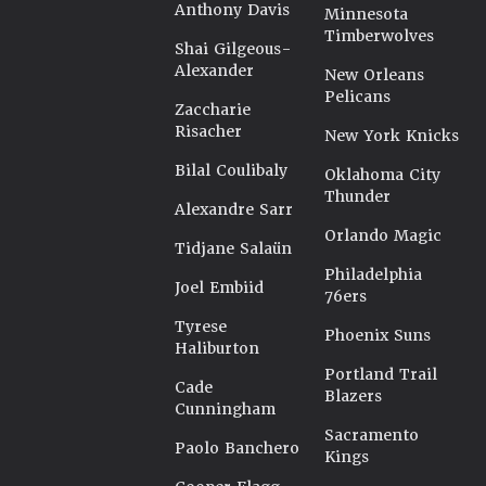
Anthony Davis
Minnesota
Timberwolves
Shai Gilgeous-
Alexander
New Orleans
Pelicans
Zaccharie
Risacher
New York Knicks
Bilal Coulibaly
Oklahoma City
Thunder
Alexandre Sarr
Orlando Magic
Tidjane Salaün
Philadelphia
Joel Embiid
76ers
Tyrese
Phoenix Suns
Haliburton
Portland Trail
Cade
Blazers
Cunningham
Sacramento
Paolo Banchero
Kings