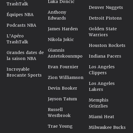
Luka Doncic
TrashTalk
Denver Nuggets
Anthony
Équipes NBA
Edwards
Detroit Pistons
Podcasts NBA
James Harden
Golden State
Warriors
L'Apéro
Nikola Jokic
TrashTalk
Houston Rockets
Giannis
Grandes dates de
Antetokounmpo
Indiana Pacers
la saison NBA
Evan Fournier
Los Angeles
Incroyable
Clippers
Brocante Sports
Zion Williamson
Los Angeles
Devin Booker
Lakers
Jayson Tatum
Memphis
Grizzlies
Russell
Westbrook
Miami Heat
Trae Young
Milwaukee Bucks