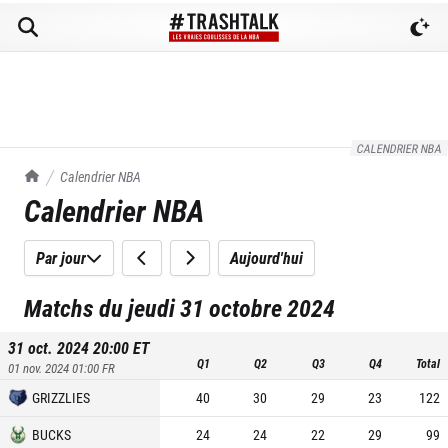
CALENDRIER NBA
TrashTalk Actu NBA
Calendrier NBA
Calendrier NBA
Par jour
Aujourd'hui
Matchs du jeudi 31 octobre 2024
31 oct. 2024 20:00
ET
Q1
Q2
Q3
Q4
Total
01 nov. 2024 01:00
FR
GRIZZLIES
40
30
29
23
122
BUCKS
24
24
22
29
99