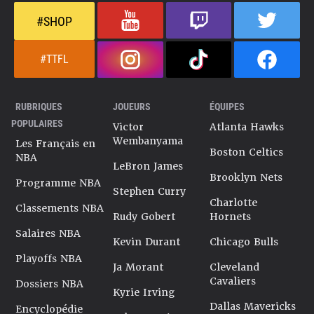
#SHOP
#TTFL
RUBRIQUES
JOUEURS
ÉQUIPES
POPULAIRES
Victor
Atlanta Hawks
Wembanyama
Les Français en
Boston Celtics
NBA
LeBron James
Brooklyn Nets
Programme NBA
Stephen Curry
Charlotte
Classements NBA
Rudy Gobert
Hornets
Salaires NBA
Kevin Durant
Chicago Bulls
Playoffs NBA
Ja Morant
Cleveland
Cavaliers
Dossiers NBA
Kyrie Irving
Dallas Mavericks
Encyclopédie