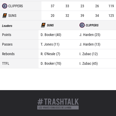
CLIPPERS
37
33
23
26
119
SUNS
20
32
39
34
125
SUNS
CLIPPERS
Leaders
Points
D. Booker (40)
J. Harden (25)
Passes
T. Jones (11)
J. Harden (13)
Rebonds
R. O'Neale (7)
I. Zubac (12)
TTFL
D. Booker (70)
I. Zubac (45)