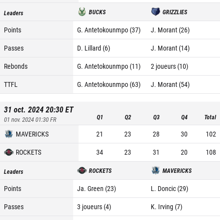
BUCKS
GRIZZLIES
Leaders
Points
G. Antetokounmpo (37)
J. Morant (26)
Passes
D. Lillard (6)
J. Morant (14)
Rebonds
G. Antetokounmpo (11)
2 joueurs (10)
TTFL
G. Antetokounmpo (63)
J. Morant (54)
31 oct. 2024 20:30
ET
Q1
Q2
Q3
Q4
Total
01 nov. 2024 01:30
FR
MAVERICKS
21
23
28
30
102
ROCKETS
34
23
31
20
108
ROCKETS
MAVERICKS
Leaders
Points
Ja. Green (23)
L. Doncic (29)
Passes
3 joueurs (4)
K. Irving (7)