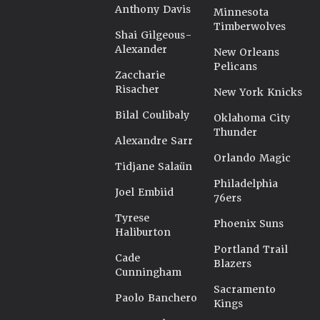
Anthony Davis
Minnesota
Timberwolves
Shai Gilgeous-
Alexander
New Orleans
Pelicans
Zaccharie
Risacher
New York Knicks
Bilal Coulibaly
Oklahoma City
Thunder
Alexandre Sarr
Orlando Magic
Tidjane Salaün
Philadelphia
Joel Embiid
76ers
Tyrese
Phoenix Suns
Haliburton
Portland Trail
Cade
Blazers
Cunningham
Sacramento
Paolo Banchero
Kings