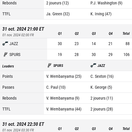
Rebonds
2 joueurs (12)
P.J. Washington (9)
TTFL
Ja. Green (32)
K. Irving (47)
31 oct. 2024 21:00
ET
Q1
Q2
Q3
Q4
Total
01 nov. 2024 02:00
FR
JAZZ
30
23
14
21
88
SPURS
19
28
30
29
106
SPURS
JAZZ
Leaders
Points
V. Wembanyama (25)
C. Sexton (16)
Passes
C. Paul (10)
K. George (5)
Rebonds
V. Wembanyama (9)
2 joueurs (11)
TTFL
V. Wembanyama (44)
2 joueurs (28)
31 oct. 2024 22:30
ET
Q1
Q2
Q3
Q4
Total
01 nov. 2024 03:30
FR