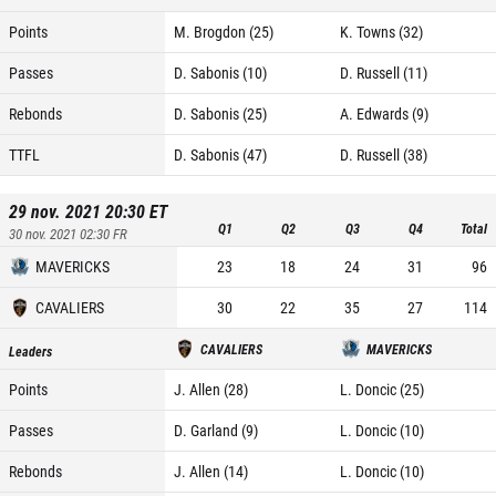
Points
M. Brogdon (25)
K. Towns (32)
Passes
D. Sabonis (10)
D. Russell (11)
Rebonds
D. Sabonis (25)
A. Edwards (9)
TTFL
D. Sabonis (47)
D. Russell (38)
29 nov. 2021 20:30
ET
Q1
Q2
Q3
Q4
Total
30 nov. 2021 02:30
FR
MAVERICKS
23
18
24
31
96
CAVALIERS
30
22
35
27
114
CAVALIERS
MAVERICKS
Leaders
Points
J. Allen (28)
L. Doncic (25)
Passes
D. Garland (9)
L. Doncic (10)
Rebonds
J. Allen (14)
L. Doncic (10)