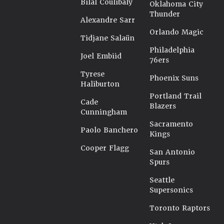
Bilal Coulibaly
Oklahoma City
Thunder
Alexandre Sarr
Orlando Magic
Tidjane Salaün
Philadelphia
Joel Embiid
76ers
Tyrese
Phoenix Suns
Haliburton
Portland Trail
Cade
Blazers
Cunningham
Sacramento
Paolo Banchero
Kings
Cooper Flagg
San Antonio
Spurs
Seattle
Supersonics
Toronto Raptors