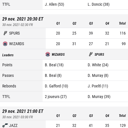
TTFL
J. Allen (53)
L. Doncic (38)
29 nov. 2021 20:30
ET
Q1
Q2
Q3
Q4
Total
30 nov. 2021 02:30
FR
SPURS
20
25
39
32
116
WIZARDS
20
31
27
21
99
WIZARDS
SPURS
Leaders
Points
B. Beal (18)
D. White (24)
Passes
B. Beal (8)
D. Murray (8)
Rebonds
D. Gafford (10)
J. Poeltl (11)
TTFL
2 joueurs (27)
D. Murray (39)
29 nov. 2021 21:00
ET
Q1
Q2
Q3
Q4
Total
30 nov. 2021 03:00
FR
JAZZ
21
32
41
35
129