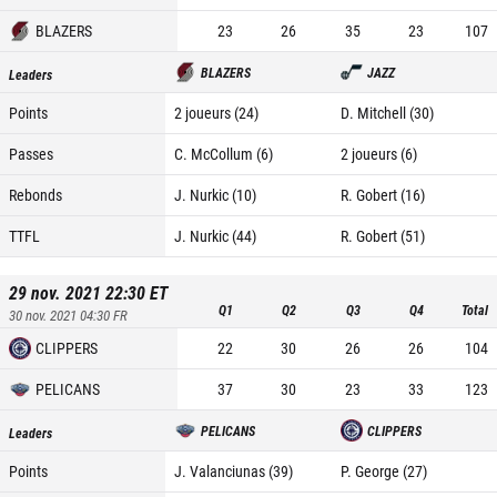
BLAZERS
23
26
35
23
107
BLAZERS
JAZZ
Leaders
Points
2 joueurs (24)
D. Mitchell (30)
Passes
C. McCollum (6)
2 joueurs (6)
Rebonds
J. Nurkic (10)
R. Gobert (16)
TTFL
J. Nurkic (44)
R. Gobert (51)
29 nov. 2021 22:30
ET
Q1
Q2
Q3
Q4
Total
30 nov. 2021 04:30
FR
CLIPPERS
22
30
26
26
104
PELICANS
37
30
23
33
123
PELICANS
CLIPPERS
Leaders
Points
J. Valanciunas (39)
P. George (27)