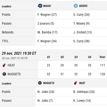
MAGIC
SIXERS
Leaders
Points
F. Wagner (27)
S. Curry (24)
Passes
2 joueurs (5)
T. Maxey (9)
Rebonds
M. Bamba (17)
J. Embiid (13)
TTFL
F. Wagner (34)
S. Curry (38)
29 nov. 2021 19:30
ET
Q1
Q2
Q3
Q4
Total
30 nov. 2021 01:30
FR
HEAT
23
20
35
33
111
NUGGETS
32
31
32
25
120
NUGGETS
HEAT
Leaders
Points
N. Jokic (24)
B. Adebayo (24)
Passes
N. Jokic (7)
K. Lowry (14)