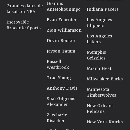
Giannis
Grandes dates de
Antetokounmpo
Indiana Pacers
la saison NBA
Evan Fournier
Los Angeles
Incroyable
Clippers
Brocante Sports
Zion Williamson
Los Angeles
Devin Booker
Lakers
Jayson Tatum
Memphis
Grizzlies
Russell
Westbrook
Miami Heat
Trae Young
Milwaukee Bucks
Anthony Davis
Minnesota
Timberwolves
Shai Gilgeous-
Alexander
New Orleans
Pelicans
Zaccharie
Risacher
New York Knicks