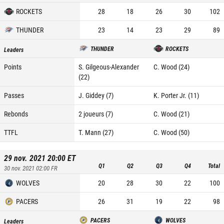
ROCKETS
28
18
26
30
102
THUNDER
23
14
23
29
89
THUNDER
ROCKETS
Leaders
Points
S. Gilgeous-Alexander
C. Wood (24)
(22)
Passes
J. Giddey (7)
K. Porter Jr. (11)
Rebonds
2 joueurs (7)
C. Wood (21)
TTFL
T. Mann (27)
C. Wood (50)
29 nov. 2021 20:00
ET
Q1
Q2
Q3
Q4
Total
30 nov. 2021 02:00
FR
WOLVES
20
28
30
22
100
PACERS
26
31
19
22
98
PACERS
WOLVES
Leaders