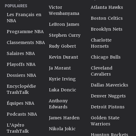
POPULAIRES
Victor
Atlanta Hawks
Wembanyama
Les Français en
Boston Celtics
NBA
LeBron James
Brooklyn Nets
Programme NBA
Stephen Curry
Charlotte
Classements NBA
Rudy Gobert
Hornets
Salaires NBA
Kevin Durant
Chicago Bulls
Playoffs NBA
Ja Morant
Cleveland
Cavaliers
Dossiers NBA
Kyrie Irving
Dallas Mavericks
Encyclopédie
Luka Doncic
TrashTalk
Denver Nuggets
Anthony
Équipes NBA
Edwards
Detroit Pistons
Podcasts NBA
James Harden
Golden State
Warriors
L'Apéro
Nikola Jokic
TrashTalk
Houston Rockets