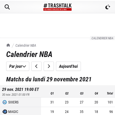
CALENDRIER NBA
TrashTalk Actu NBA
Calendrier NBA
Calendrier NBA
Par jour
Aujourd'hui
Matchs du lundi 29 novembre 2021
29 nov. 2021 19:00
ET
Q1
Q2
Q3
Q4
Total
30 nov. 2021 01:00
FR
SIXERS
31
23
27
20
101
MAGIC
19
24
35
18
96