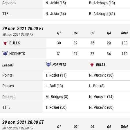
Rebonds
N. Jokic (15)
B. Adebayo (13)
TTFL
N. Jokic (54)
B. Adebayo (41)
29 nov. 2021 20:00
ET
Q1
Q2
Q3
Q4
Total
30 nov. 2021 02:00
FR
BULLS
30
39
35
29
133
HORNETS
31
27
27
34
119
HORNETS
BULLS
Leaders
Points
T. Rozier (31)
N. Vucevic (30)
Passes
L. Ball (13)
L. Ball (8)
Rebonds
M. Bridges (8)
N. Vucevic (14)
TTFL
T. Rozier (50)
N. Vucevic (60)
29 nov. 2021 20:00
ET
Q1
Q2
Q3
Q4
Total
30 nov. 2021 02:00
FR