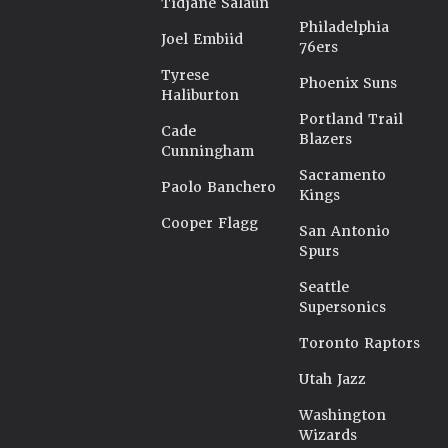
Tidjane Salaün
Philadelphia
Joel Embiid
76ers
Tyrese
Phoenix Suns
Haliburton
Portland Trail
Cade
Blazers
Cunningham
Sacramento
Paolo Banchero
Kings
Cooper Flagg
San Antonio
Spurs
Seattle
Supersonics
Toronto Raptors
Utah Jazz
Washington
Wizards