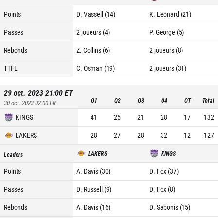
Points
D. Vassell (14)
K. Leonard (21)
Passes
2 joueurs (4)
P. George (5)
Rebonds
Z. Collins (6)
2 joueurs (8)
TTFL
C. Osman (19)
2 joueurs (31)
29 oct. 2023 21:00
ET
Q1
Q2
Q3
Q4
OT
Total
30 oct. 2023 02:00
FR
KINGS
41
25
21
28
17
132
LAKERS
28
27
28
32
12
127
LAKERS
KINGS
Leaders
Points
A. Davis (30)
D. Fox (37)
Passes
D. Russell (9)
D. Fox (8)
Rebonds
A. Davis (16)
D. Sabonis (15)