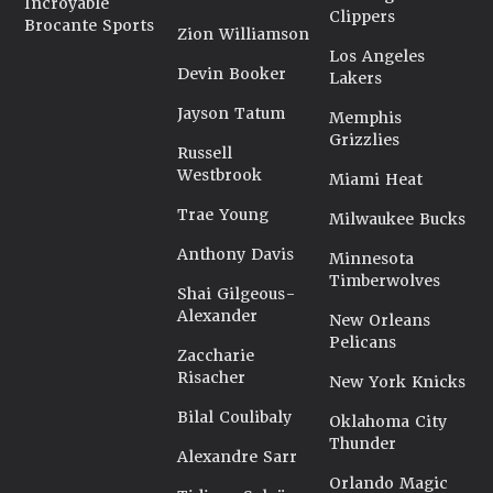
Incroyable
Clippers
Brocante Sports
Zion Williamson
Los Angeles
Devin Booker
Lakers
Jayson Tatum
Memphis
Grizzlies
Russell
Westbrook
Miami Heat
Trae Young
Milwaukee Bucks
Anthony Davis
Minnesota
Timberwolves
Shai Gilgeous-
Alexander
New Orleans
Pelicans
Zaccharie
Risacher
New York Knicks
Bilal Coulibaly
Oklahoma City
Thunder
Alexandre Sarr
Orlando Magic