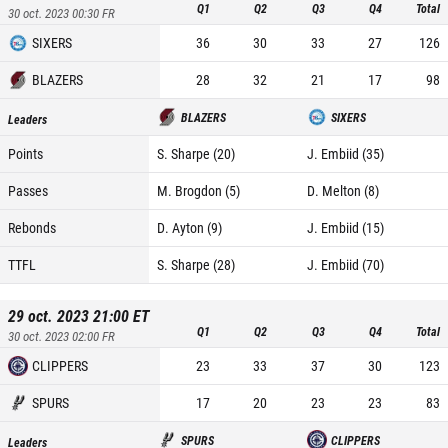
Q1
Q2
Q3
Q4
Total
30 oct. 2023 00:30
FR
SIXERS
36
30
33
27
126
BLAZERS
28
32
21
17
98
BLAZERS
SIXERS
Leaders
Points
S. Sharpe (20)
J. Embiid (35)
Passes
M. Brogdon (5)
D. Melton (8)
Rebonds
D. Ayton (9)
J. Embiid (15)
TTFL
S. Sharpe (28)
J. Embiid (70)
29 oct. 2023 21:00
ET
Q1
Q2
Q3
Q4
Total
30 oct. 2023 02:00
FR
CLIPPERS
23
33
37
30
123
SPURS
17
20
23
23
83
SPURS
CLIPPERS
Leaders