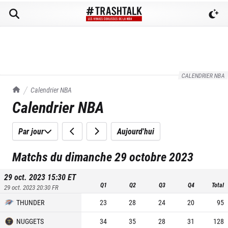
CALENDRIER NBA
TrashTalk Actu NBA
Calendrier NBA
Calendrier NBA
Par jour
Aujourd'hui
Matchs du dimanche 29 octobre 2023
29 oct. 2023 15:30
ET
Q1
Q2
Q3
Q4
Total
29 oct. 2023 20:30
FR
THUNDER
23
28
24
20
95
NUGGETS
34
35
28
31
128