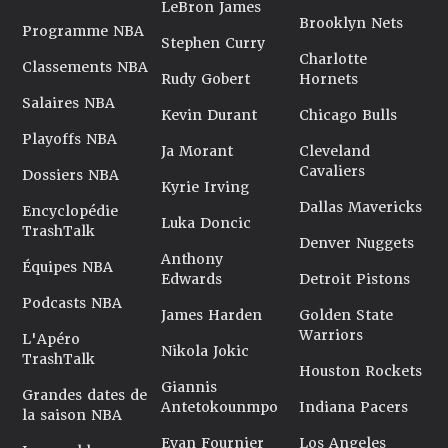
LeBron James
Brooklyn Nets
Programme NBA
Stephen Curry
Charlotte
Classements NBA
Rudy Gobert
Hornets
Salaires NBA
Kevin Durant
Chicago Bulls
Playoffs NBA
Ja Morant
Cleveland
Cavaliers
Dossiers NBA
Kyrie Irving
Dallas Mavericks
Encyclopédie
Luka Doncic
TrashTalk
Denver Nuggets
Anthony
Équipes NBA
Edwards
Detroit Pistons
Podcasts NBA
James Harden
Golden State
Warriors
L'Apéro
Nikola Jokic
TrashTalk
Houston Rockets
Giannis
Grandes dates de
Antetokounmpo
Indiana Pacers
la saison NBA
Evan Fournier
Los Angeles