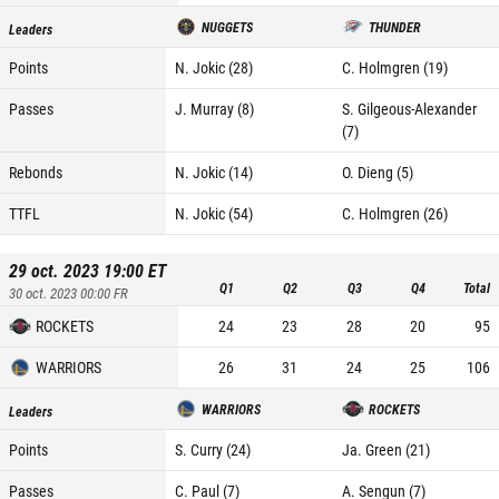
NUGGETS
THUNDER
Leaders
Points
N. Jokic (28)
C. Holmgren (19)
Passes
J. Murray (8)
S. Gilgeous-Alexander
(7)
Rebonds
N. Jokic (14)
O. Dieng (5)
TTFL
N. Jokic (54)
C. Holmgren (26)
29 oct. 2023 19:00
ET
Q1
Q2
Q3
Q4
Total
30 oct. 2023 00:00
FR
ROCKETS
24
23
28
20
95
WARRIORS
26
31
24
25
106
WARRIORS
ROCKETS
Leaders
Points
S. Curry (24)
Ja. Green (21)
Passes
C. Paul (7)
A. Sengun (7)