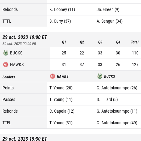
Rebonds
K. Looney (11)
Ja. Green (9)
TTFL
S. Curry (37)
A. Sengun (34)
29 oct. 2023 19:00
ET
Q1
Q2
Q3
Q4
Total
30 oct. 2023 00:00
FR
BUCKS
25
22
33
30
110
HAWKS
31
37
33
26
127
HAWKS
BUCKS
Leaders
Points
T. Young (20)
G. Antetokounmpo (26)
Passes
T. Young (11)
D. Lillard (5)
Rebonds
C. Capela (12)
G. Antetokounmpo (11)
TTFL
T. Young (31)
G. Antetokounmpo (49)
29 oct. 2023 19:30
ET