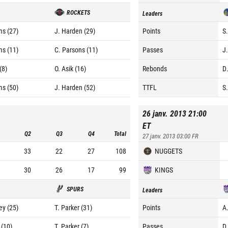
ROCKETS
Leaders
ms (27)
J. Harden (29)
Points
S.
ms (11)
C. Parsons (11)
Passes
J
(8)
O. Asik (16)
Rebonds
D
ms (50)
J. Harden (52)
TTFL
S.
26 janv. 2013 21:00
ET
Q2
Q3
Q4
Total
27 janv. 2013 03:00
FR
33
22
27
108
NUGGETS
30
26
17
99
KINGS
SPURS
Leaders
ey (25)
T. Parker (31)
Points
A
 (10)
T. Parker (7)
Passes
D