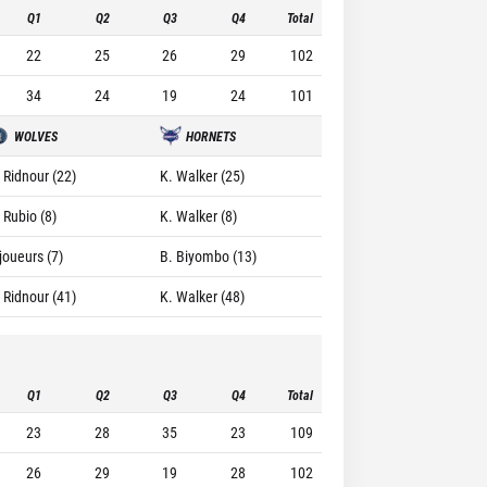
Q1
Q2
Q3
Q4
Total
22
25
26
29
102
34
24
19
24
101
WOLVES
HORNETS
. Ridnour (22)
K. Walker (25)
 Rubio (8)
K. Walker (8)
joueurs (7)
B. Biyombo (13)
. Ridnour (41)
K. Walker (48)
Q1
Q2
Q3
Q4
Total
23
28
35
23
109
26
29
19
28
102