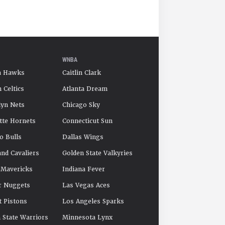
WNBA
a Hawks
Caitlin Clark
 Celtics
Atlanta Dream
yn Nets
Chicago Sky
tte Hornets
Connecticut Sun
o Bulls
Dallas Wings
and Cavaliers
Golden State Valkyries
 Mavericks
Indiana Fever
r Nuggets
Las Vegas Aces
t Pistons
Los Angeles Sparks
 State Warriors
Minnesota Lynx