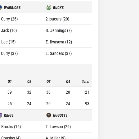
WARRIORS
BUCKS
 Curry (26)
2 joueurs (20)
. Jack (10)
B. Jennings (7)
. Lee (15)
E. Ilyasova (12)
 Curry (37)
L. Sanders (37)
Q1
Q2
Q3
Q4
Total
39
32
30
20
121
25
24
20
24
93
KINGS
NUGGETS
. Brooks (16)
T. Lawson (26)
. Cousins (4)
A. Miller (9)