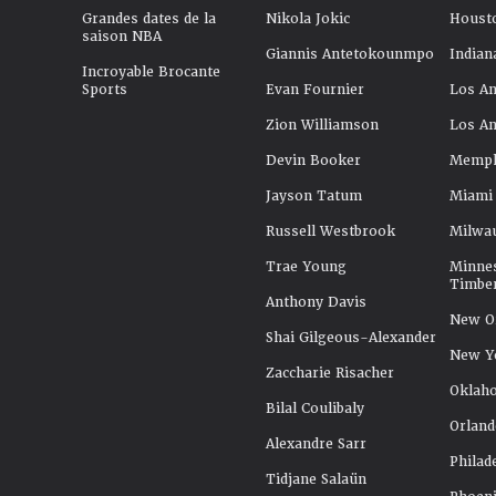
Grandes dates de la
Nikola Jokic
Houst
saison NBA
Giannis Antetokounmpo
Indian
Incroyable Brocante
Sports
Evan Fournier
Los An
Zion Williamson
Los An
Devin Booker
Memphi
Jayson Tatum
Miami
Russell Westbrook
Milwa
Trae Young
Minne
Timbe
Anthony Davis
New Or
Shai Gilgeous-Alexander
New Y
Zaccharie Risacher
Oklah
Bilal Coulibaly
Orland
Alexandre Sarr
Philad
Tidjane Salaün