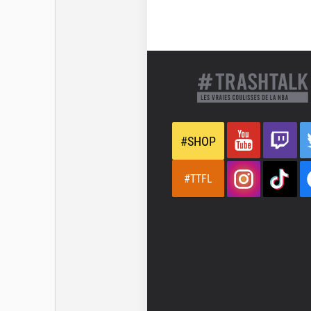
#SHOP
#TTFL