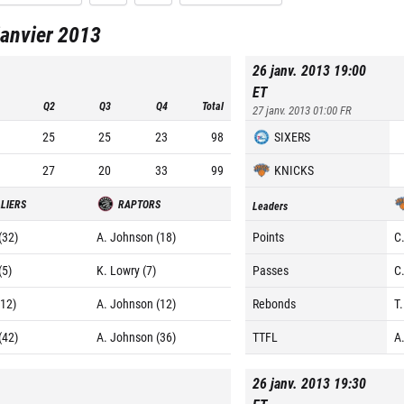
janvier 2013
26 janv. 2013 19:00
ET
Q2
Q3
Q4
Total
27 janv. 2013 01:00
FR
25
25
23
98
SIXERS
27
20
33
99
KNICKS
LIERS
RAPTORS
Leaders
 (32)
A. Johnson (18)
Points
C
(5)
K. Lowry (7)
Passes
C
(12)
A. Johnson (12)
Rebonds
T
 (42)
A. Johnson (36)
TTFL
A
26 janv. 2013 19:30