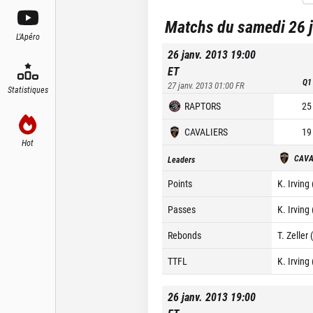
Matchs du samedi 26 
L'Apéro
26 janv. 2013 19:00
ET
Q1
27 janv. 2013 01:00
FR
Statistiques
RAPTORS
25
CAVALIERS
19
Hot
CAVA
Leaders
Points
K. Irving
Passes
K. Irving 
Rebonds
T. Zeller 
TTFL
K. Irving
26 janv. 2013 19:00