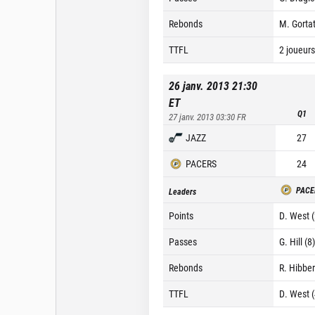
Rebonds
M. Gortat
TTFL
2 joueurs
26 janv. 2013 21:30
ET
Q1
27 janv. 2013 03:30
FR
JAZZ
27
PACERS
24
PACE
Leaders
Points
D. West 
Passes
G. Hill (8
Rebonds
R. Hibber
TTFL
D. West 