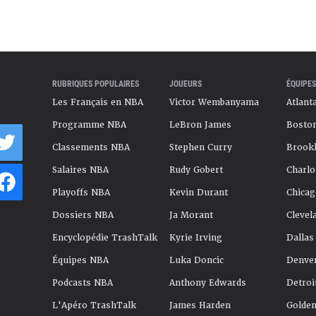
RUBRIQUES POPULAIRES
JOUEURS
ÉQUIPES
Les Français en NBA
Victor Wembanyama
Atlant
Programme NBA
LeBron James
Boston
Classements NBA
Stephen Curry
Brookl
Salaires NBA
Rudy Gobert
Charlo
Playoffs NBA
Kevin Durant
Chicag
Dossiers NBA
Ja Morant
Clevel
Encyclopédie TrashTalk
Kyrie Irving
Dallas
Équipes NBA
Luka Doncic
Denve
Podcasts NBA
Anthony Edwards
Detroi
L'Apéro TrashTalk
James Harden
Golden