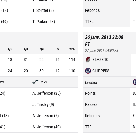
 (12)
T. Splitter (8)
Rebonds
T
 (40)
T. Parker (54)
TTFL
T
26 janv. 2013 22:00
ET
Q2
Q3
Q4
OT
Total
27 janv. 2013 04:00
FR
18
31
22
16
114
BLAZERS
24
20
30
12
110
CLIPPERS
RS
JAZZ
Leaders
(24)
A. Jefferson (25)
Points
B.
)
J. Tinsley (9)
Passes
B.
t (13)
A. Jefferson (6)
Rebonds
E
(41)
A. Jefferson (40)
TTFL
B.