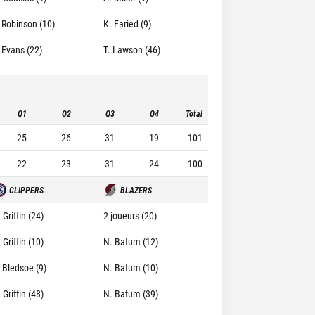
. Robinson (10)
K. Faried (9)
. Evans (22)
T. Lawson (46)
Q1
Q2
Q3
Q4
Total
25
26
31
19
101
22
23
31
24
100
CLIPPERS
BLAZERS
 Griffin (24)
2 joueurs (20)
 Griffin (10)
N. Batum (12)
. Bledsoe (9)
N. Batum (10)
 Griffin (48)
N. Batum (39)