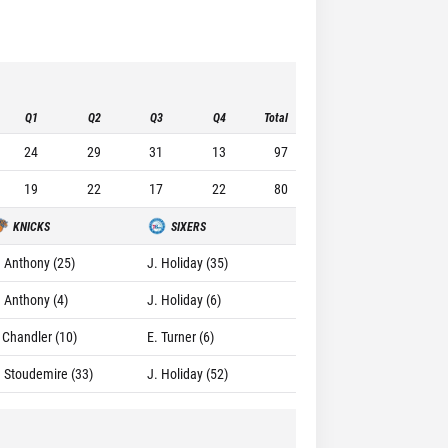
Q1
Q2
Q3
Q4
Total
24
29
31
13
97
19
22
17
22
80
KNICKS
SIXERS
. Anthony (25)
J. Holiday (35)
. Anthony (4)
J. Holiday (6)
. Chandler (10)
E. Turner (6)
. Stoudemire (33)
J. Holiday (52)