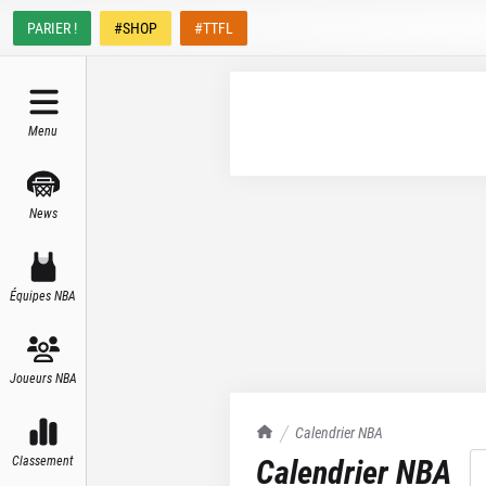
PARIER !
#SHOP
#TTFL
Menu
News
Équipes NBA
Joueurs NBA
TrashTalk Actu NBA
Calendrier NBA
Calendrier NBA
Classement