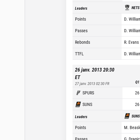
NETS
Leaders
Points
D. Willia
Passes
D. Willia
Rebonds
R. Evans 
TTFL
D. Willia
26 janv. 2013 20:30
ET
Q1
27 janv. 2013 02:30
FR
SPURS
26
SUNS
26
SUNS
Leaders
Points
M. Beasl
Passes
G. Dragic