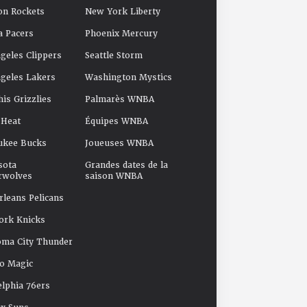
on Rockets
New York Liberty
a Pacers
Phoenix Mercury
geles Clippers
Seattle Storm
geles Lakers
Washington Mystics
s Grizzlies
Palmarès WNBA
 Heat
Équipes WNBA
ukee Bucks
Joueuses WNBA
sota
Grandes dates de la
rwolves
saison WNBA
leans Pelicans
ork Knicks
oma City Thunder
o Magic
elphia 76ers