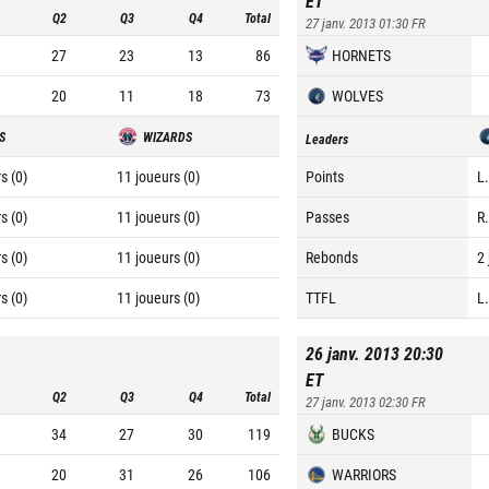
ET
Q2
Q3
Q4
Total
27 janv. 2013 01:30
FR
27
23
13
86
HORNETS
20
11
18
73
WOLVES
S
WIZARDS
Leaders
s (0)
11 joueurs (0)
Points
L
s (0)
11 joueurs (0)
Passes
R.
s (0)
11 joueurs (0)
Rebonds
2 
s (0)
11 joueurs (0)
TTFL
L
26 janv. 2013 20:30
ET
Q2
Q3
Q4
Total
27 janv. 2013 02:30
FR
34
27
30
119
BUCKS
20
31
26
106
WARRIORS