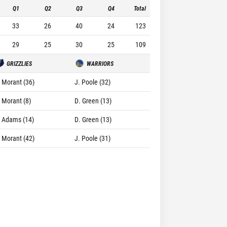
Q1
Q2
Q3
Q4
Total
33
26
40
24
123
29
25
30
25
109
GRIZZLIES
WARRIORS
. Morant (36)
J. Poole (32)
. Morant (8)
D. Green (13)
. Adams (14)
D. Green (13)
. Morant (42)
J. Poole (31)