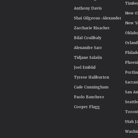
Timbe
Anthony Davis
New Or
Shai Gilgeous-Alexander
New Y
Zaccharie Risacher
Oklah
Bilal Coulibaly
Orland
Alexandre Sarr
Philad
Tidjane Salaün
Phoeni
Joel Embiid
Portla
Tyrese Haliburton
Sacra
Cade Cunningham
San An
Paolo Banchero
Seattl
Cooper Flagg
Toront
Utah J
Washi