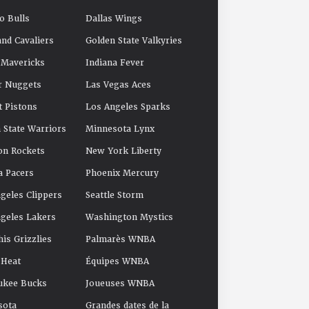
o Bulls
Dallas Wings
and Cavaliers
Golden State Valkyries
 Mavericks
Indiana Fever
r Nuggets
Las Vegas Aces
t Pistons
Los Angeles Sparks
 State Warriors
Minnesota Lynx
on Rockets
New York Liberty
a Pacers
Phoenix Mercury
geles Clippers
Seattle Storm
geles Lakers
Washington Mystics
s Grizzlies
Palmarès WNBA
 Heat
Équipes WNBA
ukee Bucks
Joueuses WNBA
sota
Grandes dates de la