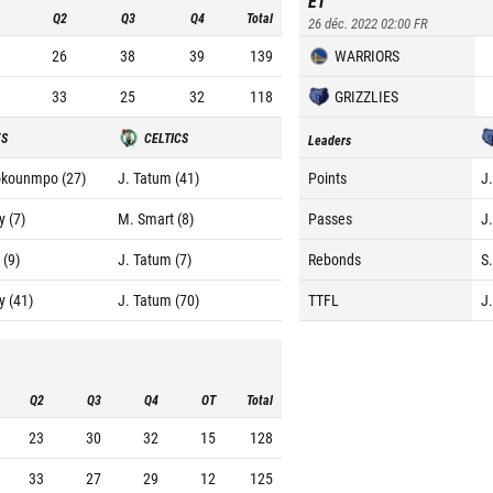
ET
Q2
Q3
Q4
Total
26 déc. 2022 02:00
FR
26
38
39
139
WARRIORS
33
25
32
118
GRIZZLIES
KS
CELTICS
Leaders
okounmpo (27)
J. Tatum (41)
Points
J
y (7)
M. Smart (8)
Passes
J
 (9)
J. Tatum (7)
Rebonds
S
y (41)
J. Tatum (70)
TTFL
J
Q2
Q3
Q4
OT
Total
23
30
32
15
128
33
27
29
12
125