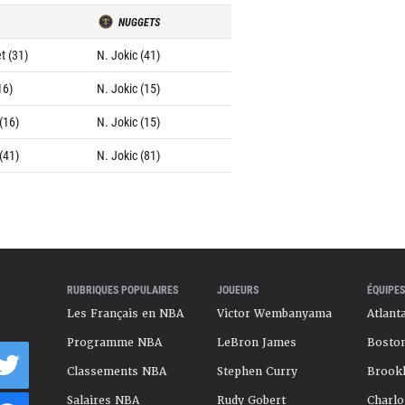
NUGGETS
t (31)
N. Jokic (41)
16)
N. Jokic (15)
(16)
N. Jokic (15)
(41)
N. Jokic (81)
RUBRIQUES POPULAIRES
JOUEURS
ÉQUIPES
Les Français en NBA
Victor Wembanyama
Atlant
Programme NBA
LeBron James
Boston
Classements NBA
Stephen Curry
Brookl
Salaires NBA
Rudy Gobert
Charlo