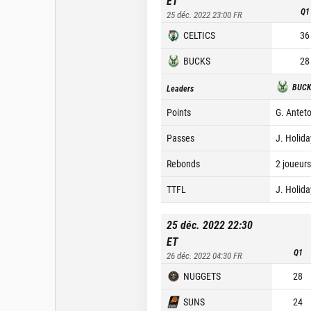
ET
Q1
25 déc. 2022 23:00
FR
CELTICS
36
BUCKS
28
BUC
Leaders
Points
G. Antet
Passes
J. Holida
Rebonds
2 joueurs
TTFL
J. Holida
25 déc. 2022 22:30
ET
Q1
26 déc. 2022 04:30
FR
NUGGETS
28
SUNS
24