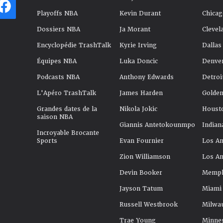
Playoffs NBA
Kevin Durant
Chicag
Dossiers NBA
Ja Morant
Clevel
Encyclopédie TrashTalk
Kyrie Irving
Dallas
Équipes NBA
Luka Doncic
Denve
Podcasts NBA
Anthony Edwards
Detroi
L'Apéro TrashTalk
James Harden
Golden
Grandes dates de la
Nikola Jokic
Houst
saison NBA
Giannis Antetokounmpo
Indian
Incroyable Brocante
Sports
Evan Fournier
Los An
Zion Williamson
Los An
Devin Booker
Memphi
Jayson Tatum
Miami
Russell Westbrook
Milwa
Trae Young
Minne