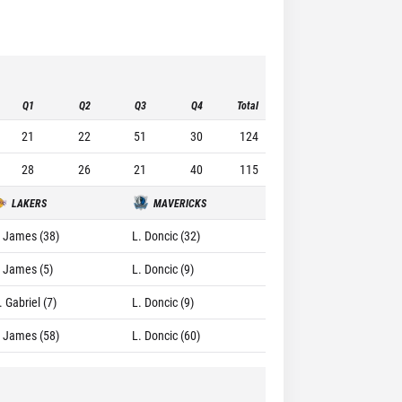
Q1
Q2
Q3
Q4
Total
21
22
51
30
124
28
26
21
40
115
LAKERS
MAVERICKS
. James (38)
L. Doncic (32)
. James (5)
L. Doncic (9)
 Gabriel (7)
L. Doncic (9)
. James (58)
L. Doncic (60)