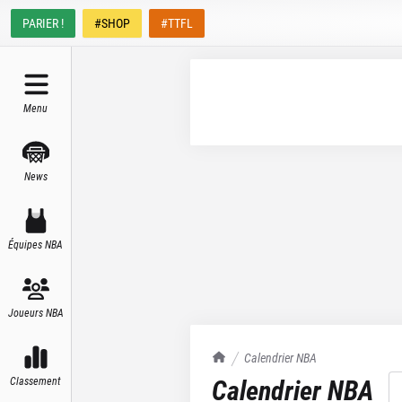
PARIER !
#SHOP
#TTFL
Menu
News
Équipes NBA
Joueurs NBA
TrashTalk Actu NBA
Calendrier NBA
Calendrier NBA
Classement