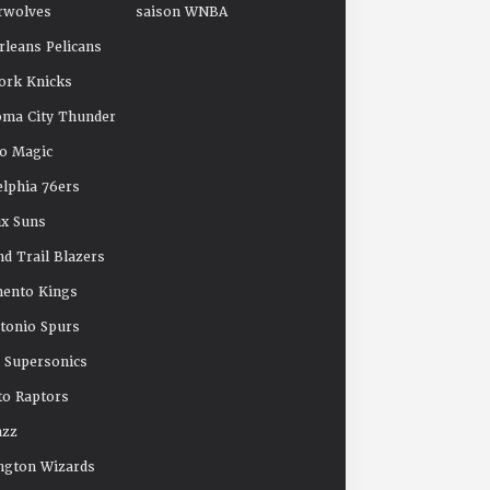
rwolves
saison WNBA
leans Pelicans
ork Knicks
oma City Thunder
o Magic
elphia 76ers
x Suns
nd Trail Blazers
mento Kings
tonio Spurs
e Supersonics
o Raptors
azz
ngton Wizards