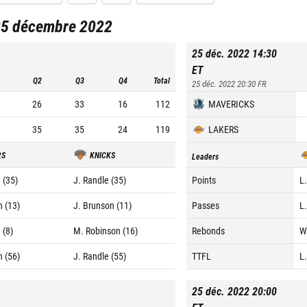
25 décembre 2022
25 déc. 2022 14:30
ET
Q2
Q3
Q4
Total
25 déc. 2022 20:30
FR
26
33
16
112
MAVERICKS
35
35
24
119
LAKERS
RS
KNICKS
Leaders
 (35)
J. Randle (35)
Points
L
n (13)
J. Brunson (11)
Passes
L
 (8)
M. Robinson (16)
Rebonds
W.
n (56)
J. Randle (55)
TTFL
L
25 déc. 2022 20:00