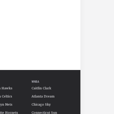
WNBA
a Hawks
Caitlin Clark
 Celtics
Atlanta Dream
yn Nets
Chicago Sky
tte Hornets
Connecticut Sun