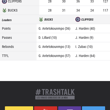
CLIPPERS
28
30
36
33
127
BUCKS
28
31
34
24
117
BUCKS
CLIPPERS
Leaders
Points
G. Antetokounmpo (36)
J. Harden (40)
Passes
D. Lillard (10)
J. Harden (9)
Rebonds
G. Antetokounmpo (13)
I. Zubac (10)
TTFL
G. Antetokounmpo (57)
J. Harden (64)