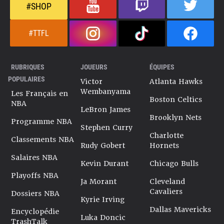
#SHOP
#TTFL
RUBRIQUES
JOUEURS
ÉQUIPES
POPULAIRES
Victor
Atlanta Hawks
Wembanyama
Les Français en
Boston Celtics
NBA
LeBron James
Brooklyn Nets
Programme NBA
Stephen Curry
Charlotte
Classements NBA
Rudy Gobert
Hornets
Salaires NBA
Kevin Durant
Chicago Bulls
Playoffs NBA
Ja Morant
Cleveland
Cavaliers
Dossiers NBA
Kyrie Irving
Dallas Mavericks
Encyclopédie
Luka Doncic
TrashTalk