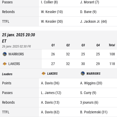
Passes
I. Collier (8)
J. Morant (7)
Rebonds
W. Kessler (10)
D. Bane (9)
TTFL
W. Kessler (30)
J. Jackson Jr. (44)
25 janv. 2025 20:30
ET
Q1
Q2
Q3
Q4
Total
26 janv. 2025 02:30
FR
WARRIORS
26
32
25
25
108
LAKERS
27
32
30
29
118
LAKERS
WARRIORS
Leaders
Points
A. Davis (36)
A. Wiggins (20)
Passes
L. James (12)
S. Curry (9)
Rebonds
A. Davis (13)
3 joueurs (6)
TTFL
A. Davis (62)
B. Podziemski (31)