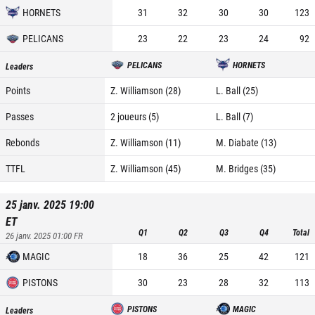
HORNETS
31
32
30
30
123
PELICANS
23
22
23
24
92
PELICANS
HORNETS
Leaders
Points
Z. Williamson (28)
L. Ball (25)
Passes
2 joueurs (5)
L. Ball (7)
Rebonds
Z. Williamson (11)
M. Diabate (13)
TTFL
Z. Williamson (45)
M. Bridges (35)
25 janv. 2025 19:00
ET
Q1
Q2
Q3
Q4
Total
26 janv. 2025 01:00
FR
MAGIC
18
36
25
42
121
PISTONS
30
23
28
32
113
PISTONS
MAGIC
Leaders