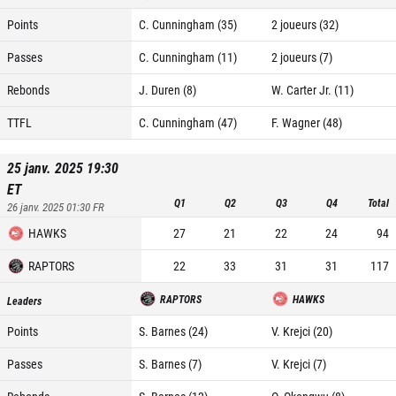
Points
C. Cunningham (35)
2 joueurs (32)
Passes
C. Cunningham (11)
2 joueurs (7)
Rebonds
J. Duren (8)
W. Carter Jr. (11)
TTFL
C. Cunningham (47)
F. Wagner (48)
25 janv. 2025 19:30
ET
Q1
Q2
Q3
Q4
Total
26 janv. 2025 01:30
FR
HAWKS
27
21
22
24
94
RAPTORS
22
33
31
31
117
RAPTORS
HAWKS
Leaders
Points
S. Barnes (24)
V. Krejci (20)
Passes
S. Barnes (7)
V. Krejci (7)