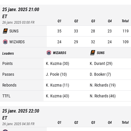
25 janv. 2025 21:00
ET
Q1
Q2
Q3
Q4
Total
26 janv. 2025 03:00
FR
SUNS
35
33
28
23
119
WIZARDS
24
29
32
24
109
WIZARDS
SUNS
Leaders
Points
K. Kuzma (30)
K. Durant (29)
Passes
J. Poole (10)
D. Booker (7)
Rebonds
K. Kuzma (11)
N. Richards (19)
TTFL
K. Kuzma (43)
N. Richards (46)
25 janv. 2025 22:30
ET
Q1
Q2
Q3
Q4
Total
26 janv. 2025 04:30
FR