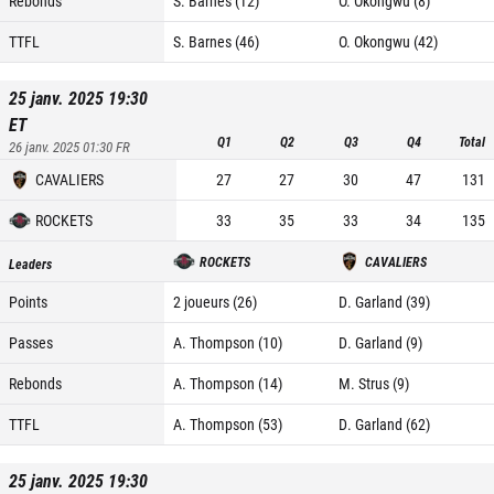
Rebonds
S. Barnes (12)
O. Okongwu (8)
TTFL
S. Barnes (46)
O. Okongwu (42)
25 janv. 2025 19:30
ET
Q1
Q2
Q3
Q4
Total
26 janv. 2025 01:30
FR
CAVALIERS
27
27
30
47
131
ROCKETS
33
35
33
34
135
ROCKETS
CAVALIERS
Leaders
Points
2 joueurs (26)
D. Garland (39)
Passes
A. Thompson (10)
D. Garland (9)
Rebonds
A. Thompson (14)
M. Strus (9)
TTFL
A. Thompson (53)
D. Garland (62)
25 janv. 2025 19:30