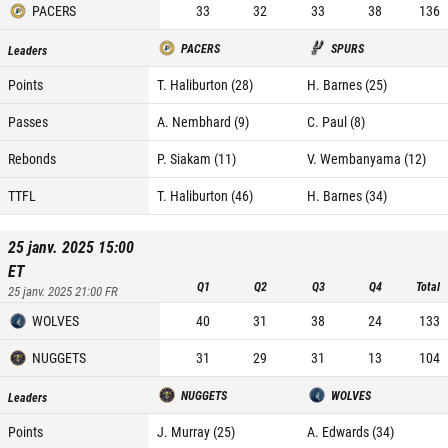
PACERS
33
32
33
38
136
PACERS
SPURS
Leaders
Points
T. Haliburton (28)
H. Barnes (25)
Passes
A. Nembhard (9)
C. Paul (8)
Rebonds
P. Siakam (11)
V. Wembanyama (12)
TTFL
T. Haliburton (46)
H. Barnes (34)
25 janv. 2025 15:00
ET
Q1
Q2
Q3
Q4
Total
25 janv. 2025 21:00
FR
WOLVES
40
31
38
24
133
NUGGETS
31
29
31
13
104
NUGGETS
WOLVES
Leaders
Points
J. Murray (25)
A. Edwards (34)