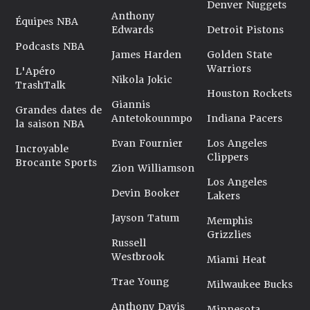
Denver Nuggets
Anthony
Équipes NBA
Edwards
Detroit Pistons
Podcasts NBA
James Harden
Golden State
Warriors
L'Apéro
Nikola Jokic
TrashTalk
Houston Rockets
Giannis
Grandes dates de
Antetokounmpo
Indiana Pacers
la saison NBA
Evan Fournier
Los Angeles
Incroyable
Clippers
Brocante Sports
Zion Williamson
Los Angeles
Devin Booker
Lakers
Jayson Tatum
Memphis
Grizzlies
Russell
Westbrook
Miami Heat
Trae Young
Milwaukee Bucks
Anthony Davis
Minnesota