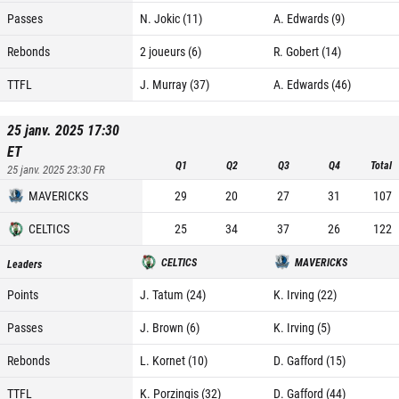
Passes
N. Jokic (11)
A. Edwards (9)
Rebonds
2 joueurs (6)
R. Gobert (14)
TTFL
J. Murray (37)
A. Edwards (46)
25 janv. 2025 17:30
ET
Q1
Q2
Q3
Q4
Total
25 janv. 2025 23:30
FR
MAVERICKS
29
20
27
31
107
CELTICS
25
34
37
26
122
CELTICS
MAVERICKS
Leaders
Points
J. Tatum (24)
K. Irving (22)
Passes
J. Brown (6)
K. Irving (5)
Rebonds
L. Kornet (10)
D. Gafford (15)
TTFL
K. Porzingis (32)
D. Gafford (44)