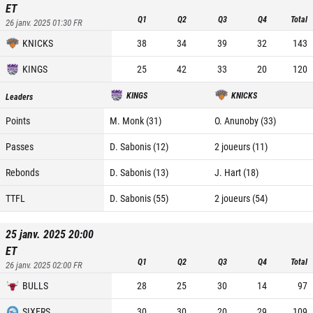
ET
Q1
Q2
Q3
Q4
Total
26 janv. 2025 01:30
FR
KNICKS
38
34
39
32
143
KINGS
25
42
33
20
120
KINGS
KNICKS
Leaders
Points
M. Monk (31)
O. Anunoby (33)
Passes
D. Sabonis (12)
2 joueurs (11)
Rebonds
D. Sabonis (13)
J. Hart (18)
TTFL
D. Sabonis (55)
2 joueurs (54)
25 janv. 2025 20:00
ET
Q1
Q2
Q3
Q4
Total
26 janv. 2025 02:00
FR
BULLS
28
25
30
14
97
SIXERS
30
30
20
29
109