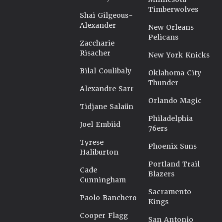
Timberwolves
Shai Gilgeous-
Alexander
New Orleans
Pelicans
Zaccharie
Risacher
New York Knicks
Bilal Coulibaly
Oklahoma City
Thunder
Alexandre Sarr
Orlando Magic
Tidjane Salaün
Philadelphia
Joel Embiid
76ers
Tyrese
Phoenix Suns
Haliburton
Portland Trail
Cade
Blazers
Cunningham
Sacramento
Paolo Banchero
Kings
Cooper Flagg
San Antonio