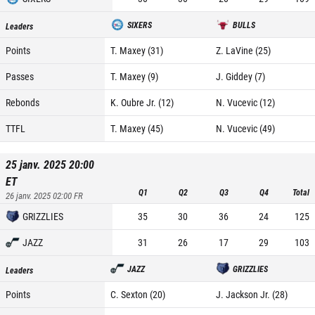
SIXERS
BULLS
Leaders
Points
T. Maxey (31)
Z. LaVine (25)
Passes
T. Maxey (9)
J. Giddey (7)
Rebonds
K. Oubre Jr. (12)
N. Vucevic (12)
TTFL
T. Maxey (45)
N. Vucevic (49)
25 janv. 2025 20:00
ET
Q1
Q2
Q3
Q4
Total
26 janv. 2025 02:00
FR
GRIZZLIES
35
30
36
24
125
JAZZ
31
26
17
29
103
JAZZ
GRIZZLIES
Leaders
Points
C. Sexton (20)
J. Jackson Jr. (28)