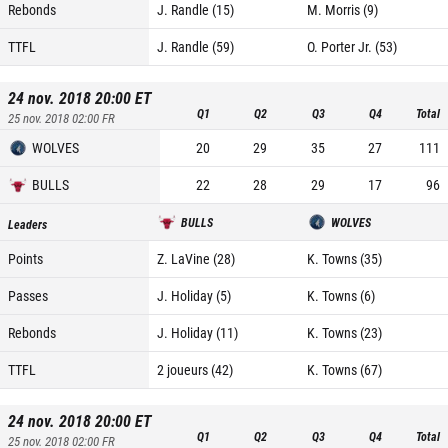
Rebonds
J. Randle (15)
M. Morris (9)
TTFL
J. Randle (59)
O. Porter Jr. (53)
24 nov. 2018 20:00
ET
Q1
Q2
Q3
Q4
Total
25 nov. 2018 02:00
FR
WOLVES
20
29
35
27
111
BULLS
22
28
29
17
96
BULLS
WOLVES
Leaders
Points
Z. LaVine (28)
K. Towns (35)
Passes
J. Holiday (5)
K. Towns (6)
Rebonds
J. Holiday (11)
K. Towns (23)
TTFL
2 joueurs (42)
K. Towns (67)
24 nov. 2018 20:00
ET
Q1
Q2
Q3
Q4
Total
25 nov. 2018 02:00
FR