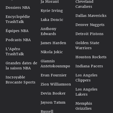
Ja Morant
Cleveland
Cavaliers
Dossiers NBA
Kyrie Irving
Dallas Mavericks
Encyclopédie
Luka Doncic
TrashTalk
Denver Nuggets
Anthony
Équipes NBA
Edwards
Detroit Pistons
Podcasts NBA
James Harden
Golden State
Warriors
L'Apéro
Nikola Jokic
TrashTalk
Houston Rockets
Giannis
Grandes dates de
Antetokounmpo
Indiana Pacers
la saison NBA
Evan Fournier
Los Angeles
Incroyable
Clippers
Brocante Sports
Zion Williamson
Los Angeles
Devin Booker
Lakers
Jayson Tatum
Memphis
Grizzlies
Russell