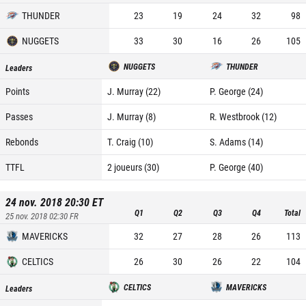
THUNDER
23
19
24
32
98
NUGGETS
33
30
16
26
105
NUGGETS
THUNDER
Leaders
Points
J. Murray (22)
P. George (24)
Passes
J. Murray (8)
R. Westbrook (12)
Rebonds
T. Craig (10)
S. Adams (14)
TTFL
2 joueurs (30)
P. George (40)
24 nov. 2018 20:30
ET
Q1
Q2
Q3
Q4
Total
25 nov. 2018 02:30
FR
MAVERICKS
32
27
28
26
113
CELTICS
26
30
26
22
104
CELTICS
MAVERICKS
Leaders