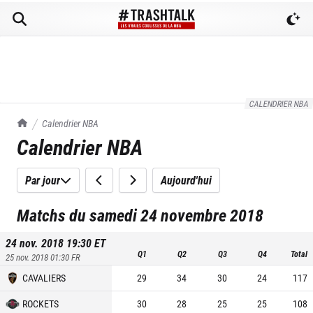
CALENDRIER NBA
TrashTalk Actu NBA
Calendrier NBA
Calendrier NBA
Par jour
Aujourd'hui
Matchs du samedi 24 novembre 2018
24 nov. 2018 19:30
ET
Q1
Q2
Q3
Q4
Total
25 nov. 2018 01:30
FR
CAVALIERS
29
34
30
24
117
ROCKETS
30
28
25
25
108