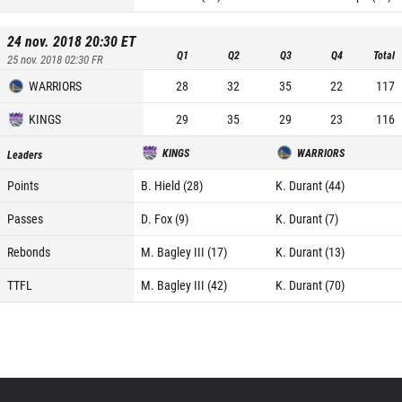
24 nov. 2018 20:30
ET
Q1
Q2
Q3
Q4
Total
25 nov. 2018 02:30
FR
WARRIORS
28
32
35
22
117
KINGS
29
35
29
23
116
KINGS
WARRIORS
Leaders
Points
B. Hield (28)
K. Durant (44)
Passes
D. Fox (9)
K. Durant (7)
Rebonds
M. Bagley III (17)
K. Durant (13)
TTFL
M. Bagley III (42)
K. Durant (70)