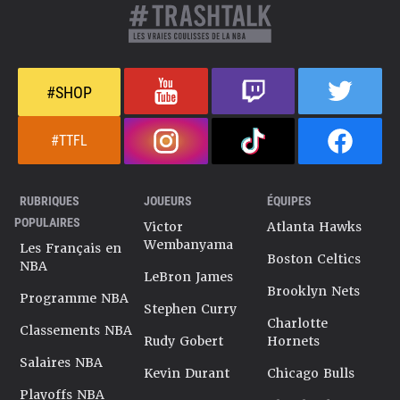
#SHOP
#TTFL
RUBRIQUES
JOUEURS
ÉQUIPES
POPULAIRES
Victor
Atlanta Hawks
Wembanyama
Les Français en
Boston Celtics
NBA
LeBron James
Brooklyn Nets
Programme NBA
Stephen Curry
Charlotte
Classements NBA
Rudy Gobert
Hornets
Salaires NBA
Kevin Durant
Chicago Bulls
Playoffs NBA