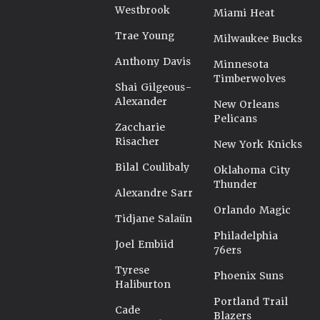
Westbrook
Miami Heat
Trae Young
Milwaukee Bucks
Anthony Davis
Minnesota
Timberwolves
Shai Gilgeous-
Alexander
New Orleans
Pelicans
Zaccharie
Risacher
New York Knicks
Bilal Coulibaly
Oklahoma City
Thunder
Alexandre Sarr
Orlando Magic
Tidjane Salaün
Philadelphia
Joel Embiid
76ers
Tyrese
Phoenix Suns
Haliburton
Portland Trail
Cade
Blazers