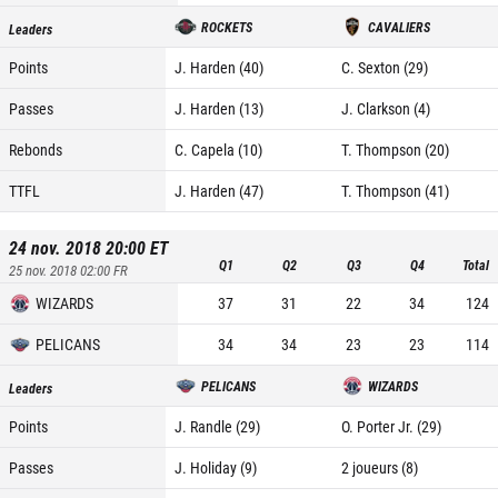
ROCKETS
CAVALIERS
Leaders
Points
J. Harden (40)
C. Sexton (29)
Passes
J. Harden (13)
J. Clarkson (4)
Rebonds
C. Capela (10)
T. Thompson (20)
TTFL
J. Harden (47)
T. Thompson (41)
24 nov. 2018 20:00
ET
Q1
Q2
Q3
Q4
Total
25 nov. 2018 02:00
FR
WIZARDS
37
31
22
34
124
PELICANS
34
34
23
23
114
PELICANS
WIZARDS
Leaders
Points
J. Randle (29)
O. Porter Jr. (29)
Passes
J. Holiday (9)
2 joueurs (8)