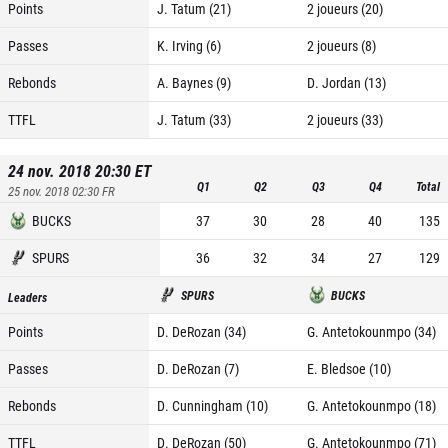
Points
J. Tatum (21)
2 joueurs (20)
Passes
K. Irving (6)
2 joueurs (8)
Rebonds
A. Baynes (9)
D. Jordan (13)
TTFL
J. Tatum (33)
2 joueurs (33)
24 nov. 2018 20:30
ET
Q1
Q2
Q3
Q4
Total
25 nov. 2018 02:30
FR
BUCKS
37
30
28
40
135
SPURS
36
32
34
27
129
SPURS
BUCKS
Leaders
Points
D. DeRozan (34)
G. Antetokounmpo (34)
Passes
D. DeRozan (7)
E. Bledsoe (10)
Rebonds
D. Cunningham (10)
G. Antetokounmpo (18)
TTFL
D. DeRozan (50)
G. Antetokounmpo (71)