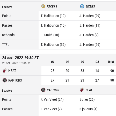
PACERS
SIXERS
Leaders
Points
T. Haliburton (19)
J. Harden (29)
Passes
T. Haliburton (10)
J. Harden (11)
Rebonds
J. Smith (10)
J. Harden (9)
TTFL
T. Haliburton (36)
J. Harden (56)
24 oct. 2022 19:30
ET
Q1
Q2
Q3
Q4
Total
25 oct. 2022 01:30
FR
HEAT
23
20
33
14
90
RAPTORS
27
21
23
27
98
RAPTORS
HEAT
Leaders
Points
F. VanVleet (24)
Butler (26)
Passes
F. VanVleet (9)
3 joueurs (4)