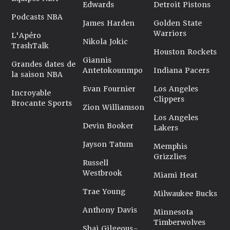
Edwards
Detroit Pistons
Podcasts NBA
James Harden
Golden State
Warriors
L'Apéro
Nikola Jokic
TrashTalk
Houston Rockets
Giannis
Grandes dates de
Antetokounmpo
Indiana Pacers
la saison NBA
Evan Fournier
Los Angeles
Incroyable
Clippers
Brocante Sports
Zion Williamson
Los Angeles
Devin Booker
Lakers
Jayson Tatum
Memphis
Grizzlies
Russell
Westbrook
Miami Heat
Trae Young
Milwaukee Bucks
Anthony Davis
Minnesota
Timberwolves
Shai Gilgeous-