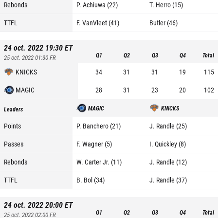
Rebonds
P. Achiuwa (22)
T. Herro (15)
TTFL
F. VanVleet (41)
Butler (46)
24 oct. 2022 19:30
ET
Q1
Q2
Q3
Q4
Total
25 oct. 2022 01:30
FR
KNICKS
34
31
31
19
115
MAGIC
28
31
23
20
102
MAGIC
KNICKS
Leaders
Points
P. Banchero (21)
J. Randle (25)
Passes
F. Wagner (5)
I. Quickley (8)
Rebonds
W. Carter Jr. (11)
J. Randle (12)
TTFL
B. Bol (34)
J. Randle (37)
24 oct. 2022 20:00
ET
Q1
Q2
Q3
Q4
Total
25 oct. 2022 02:00
FR