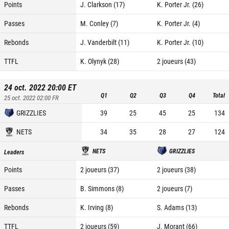
Points
J. Clarkson (17)
K. Porter Jr. (26)
Passes
M. Conley (7)
K. Porter Jr. (4)
Rebonds
J. Vanderbilt (11)
K. Porter Jr. (10)
TTFL
K. Olynyk (28)
2 joueurs (43)
24 oct. 2022 20:00
ET
Q1
Q2
Q3
Q4
Total
25 oct. 2022 02:00
FR
GRIZZLIES
39
25
45
25
134
NETS
34
35
28
27
124
NETS
GRIZZLIES
Leaders
Points
2 joueurs (37)
2 joueurs (38)
Passes
B. Simmons (8)
2 joueurs (7)
Rebonds
K. Irving (8)
S. Adams (13)
TTFL
2 joueurs (59)
J. Morant (66)