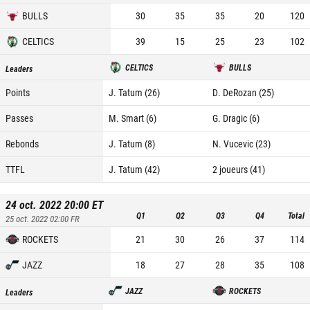
BULLS
30
35
35
20
120
CELTICS
39
15
25
23
102
CELTICS
BULLS
Leaders
Points
J. Tatum (26)
D. DeRozan (25)
Passes
M. Smart (6)
G. Dragic (6)
Rebonds
J. Tatum (8)
N. Vucevic (23)
TTFL
J. Tatum (42)
2 joueurs (41)
24 oct. 2022 20:00
ET
Q1
Q2
Q3
Q4
Total
25 oct. 2022 02:00
FR
ROCKETS
21
30
26
37
114
JAZZ
18
27
28
35
108
JAZZ
ROCKETS
Leaders