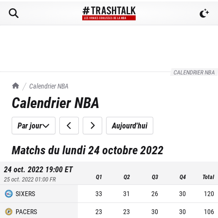
CALENDRIER NBA
TrashTalk Actu NBA
Calendrier NBA
Calendrier NBA
Par jour
Aujourd'hui
Matchs du lundi 24 octobre 2022
24 oct. 2022 19:00
ET
Q1
Q2
Q3
Q4
Total
25 oct. 2022 01:00
FR
SIXERS
33
31
26
30
120
PACERS
23
23
30
30
106