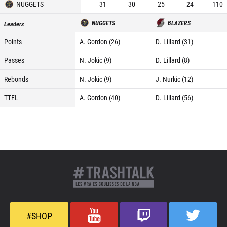
NUGGETS
31
30
25
24
110
NUGGETS
BLAZERS
Leaders
Points
A. Gordon (26)
D. Lillard (31)
Passes
N. Jokic (9)
D. Lillard (8)
Rebonds
N. Jokic (9)
J. Nurkic (12)
TTFL
A. Gordon (40)
D. Lillard (56)
#SHOP