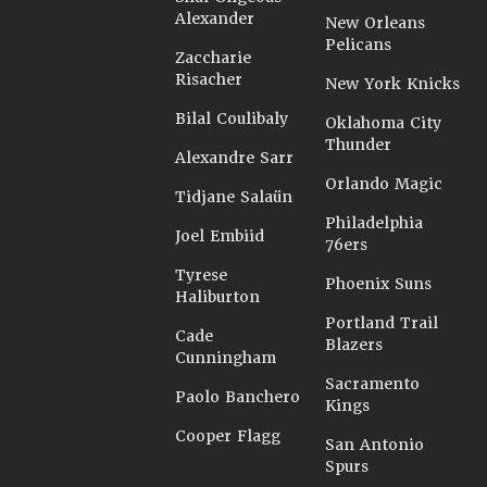
Alexander
New Orleans
Pelicans
Zaccharie
Risacher
New York Knicks
Bilal Coulibaly
Oklahoma City
Thunder
Alexandre Sarr
Orlando Magic
Tidjane Salaün
Philadelphia
Joel Embiid
76ers
Tyrese
Phoenix Suns
Haliburton
Portland Trail
Cade
Blazers
Cunningham
Sacramento
Paolo Banchero
Kings
Cooper Flagg
San Antonio
Spurs