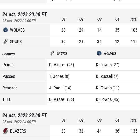
24 oct. 2022 20:00
ET
Q1
Q2
Q3
Q4
Total
25 oct. 2022 02:00
FR
WOLVES
28
29
14
35
106
SPURS
39
28
36
12
115
SPURS
WOLVES
Leaders
Points
D. Vassell (23)
K. Towns (27)
Passes
T. Jones (8)
D. Russell (7)
Rebonds
J. Poeltl (14)
K. Towns (11)
TTFL
D. Vassell (35)
K. Towns (45)
24 oct. 2022 22:00
ET
Q1
Q2
Q3
Q4
Total
25 oct. 2022 04:00
FR
BLAZERS
23
32
44
36
135