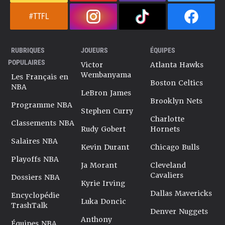
#TTFL
RUBRIQUES
JOUEURS
ÉQUIPES
POPULAIRES
Victor
Atlanta Hawks
Wembanyama
Les Français en
Boston Celtics
NBA
LeBron James
Brooklyn Nets
Programme NBA
Stephen Curry
Charlotte
Classements NBA
Rudy Gobert
Hornets
Salaires NBA
Kevin Durant
Chicago Bulls
Playoffs NBA
Ja Morant
Cleveland
Cavaliers
Dossiers NBA
Kyrie Irving
Dallas Mavericks
Encyclopédie
Luka Doncic
TrashTalk
Denver Nuggets
Anthony
Équipes NBA