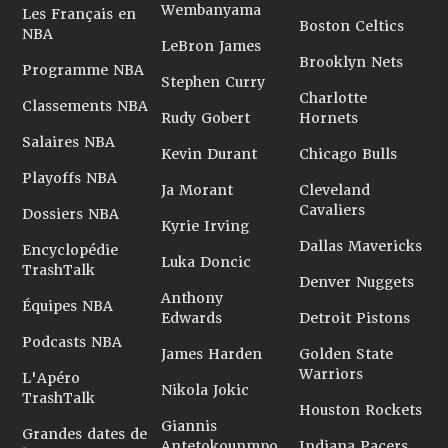
Wembanyama
Les Français en
Boston Celtics
NBA
LeBron James
Brooklyn Nets
Programme NBA
Stephen Curry
Charlotte
Classements NBA
Rudy Gobert
Hornets
Salaires NBA
Kevin Durant
Chicago Bulls
Playoffs NBA
Ja Morant
Cleveland
Cavaliers
Dossiers NBA
Kyrie Irving
Dallas Mavericks
Encyclopédie
Luka Doncic
TrashTalk
Denver Nuggets
Anthony
Équipes NBA
Edwards
Detroit Pistons
Podcasts NBA
James Harden
Golden State
Warriors
L'Apéro
Nikola Jokic
TrashTalk
Houston Rockets
Giannis
Grandes dates de
Antetokounmpo
Indiana Pacers