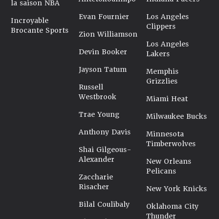
la saison NBA
Evan Fournier
Los Angeles
Incroyable
Clippers
Brocante Sports
Zion Williamson
Los Angeles
Devin Booker
Lakers
Jayson Tatum
Memphis
Grizzlies
Russell
Westbrook
Miami Heat
Trae Young
Milwaukee Bucks
Anthony Davis
Minnesota
Timberwolves
Shai Gilgeous-
Alexander
New Orleans
Pelicans
Zaccharie
Risacher
New York Knicks
Bilal Coulibaly
Oklahoma City
Thunder