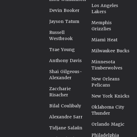
Los Angeles
Devin Booker
Lakers
Jayson Tatum
Memphis
Grizzlies
Russell
Westbrook
Miami Heat
Trae Young
Milwaukee Bucks
Anthony Davis
Minnesota
Timberwolves
Shai Gilgeous-
Alexander
New Orleans
Pelicans
Zaccharie
Risacher
New York Knicks
Bilal Coulibaly
Oklahoma City
Thunder
Alexandre Sarr
Orlando Magic
Tidjane Salaün
Philadelphia