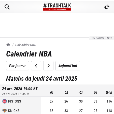
CALENDRIER NBA
TrashTalk Actu NBA
Calendrier NBA
Calendrier NBA
Par jour
Aujourd'hui
Matchs du jeudi 24 avril 2025
24 avr. 2025 19:00
ET
Q1
Q2
Q3
Q4
Total
25 avr. 2025 01:00
FR
PISTONS
27
26
30
33
116
KNICKS
33
33
27
25
118