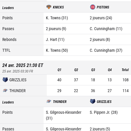
KNICKS
PISTONS
Leaders
Points
K. Towns (31)
2 joueurs (24)
Passes
2 joueurs (9)
C. Cunningham (11)
Rebonds
J. Hart (11)
2 joueurs (8)
TTFL
K. Towns (50)
C. Cunningham (37)
24 avr. 2025 21:30
ET
Q1
Q2
Q3
Q4
Total
25 avr. 2025 03:30
FR
GRIZZLIES
40
37
18
13
108
THUNDER
29
22
36
27
114
THUNDER
GRIZZLIES
Leaders
Points
S. Gilgeous-Alexander
S. Pippen Jr. (28)
(31)
Passes
S. Gilgeous-Alexander
2 joueurs (5)