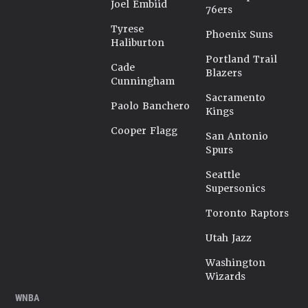
Joel Embiid
76ers
Tyrese
Phoenix Suns
Haliburton
Portland Trail
Cade
Blazers
Cunningham
Sacramento
Paolo Banchero
Kings
Cooper Flagg
San Antonio
Spurs
Seattle
Supersonics
Toronto Raptors
Utah Jazz
Washington
Wizards
WNBA