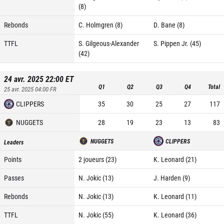
(8)
Rebonds
C. Holmgren (8)
D. Bane (8)
TTFL
S. Gilgeous-Alexander
S. Pippen Jr. (45)
(42)
24 avr. 2025 22:00
ET
Q1
Q2
Q3
Q4
Total
25 avr. 2025 04:00
FR
CLIPPERS
35
30
25
27
117
NUGGETS
28
19
23
13
83
NUGGETS
CLIPPERS
Leaders
Points
2 joueurs (23)
K. Leonard (21)
Passes
N. Jokic (13)
J. Harden (9)
Rebonds
N. Jokic (13)
K. Leonard (11)
TTFL
N. Jokic (55)
K. Leonard (36)