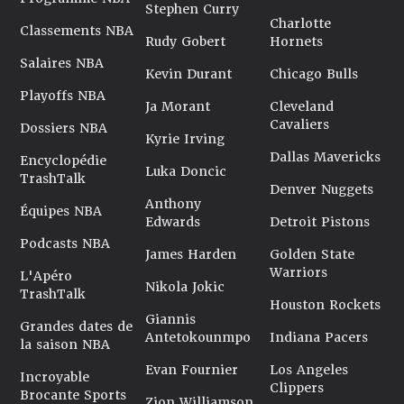
Stephen Curry
Charlotte
Classements NBA
Rudy Gobert
Hornets
Salaires NBA
Kevin Durant
Chicago Bulls
Playoffs NBA
Ja Morant
Cleveland
Cavaliers
Dossiers NBA
Kyrie Irving
Dallas Mavericks
Encyclopédie
Luka Doncic
TrashTalk
Denver Nuggets
Anthony
Équipes NBA
Edwards
Detroit Pistons
Podcasts NBA
James Harden
Golden State
Warriors
L'Apéro
Nikola Jokic
TrashTalk
Houston Rockets
Giannis
Grandes dates de
Antetokounmpo
Indiana Pacers
la saison NBA
Evan Fournier
Los Angeles
Incroyable
Clippers
Brocante Sports
Zion Williamson