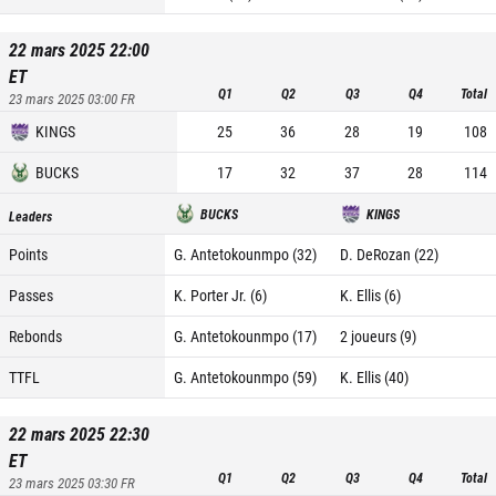
22 mars 2025 22:00
ET
Q1
Q2
Q3
Q4
Total
23 mars 2025 03:00
FR
KINGS
25
36
28
19
108
BUCKS
17
32
37
28
114
BUCKS
KINGS
Leaders
Points
G. Antetokounmpo (32)
D. DeRozan (22)
Passes
K. Porter Jr. (6)
K. Ellis (6)
Rebonds
G. Antetokounmpo (17)
2 joueurs (9)
TTFL
G. Antetokounmpo (59)
K. Ellis (40)
22 mars 2025 22:30
ET
Q1
Q2
Q3
Q4
Total
23 mars 2025 03:30
FR