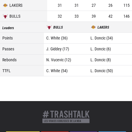
LAKERS
31
31
27
26
115
BULLS
32
33
39
42
146
BULLS
LAKERS
Leaders
Points
C. White (36)
L. Doncic (34)
Passes
J. Giddey (17)
L. Doncic (6)
Rebonds
N. Vucevic (12)
L. Doncic (8)
TTFL
C. White (54)
L. Doncic (50)