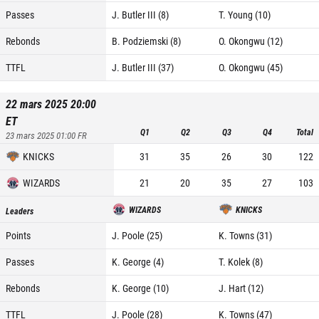
Passes
J. Butler III (8)
T. Young (10)
Rebonds
B. Podziemski (8)
O. Okongwu (12)
TTFL
J. Butler III (37)
O. Okongwu (45)
22 mars 2025 20:00
ET
Q1
Q2
Q3
Q4
Total
23 mars 2025 01:00
FR
KNICKS
31
35
26
30
122
WIZARDS
21
20
35
27
103
WIZARDS
KNICKS
Leaders
Points
J. Poole (25)
K. Towns (31)
Passes
K. George (4)
T. Kolek (8)
Rebonds
K. George (10)
J. Hart (12)
TTFL
J. Poole (28)
K. Towns (47)