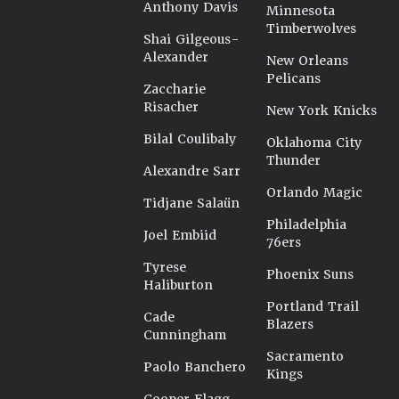
Anthony Davis
Minnesota
Timberwolves
Shai Gilgeous-
Alexander
New Orleans
Pelicans
Zaccharie
Risacher
New York Knicks
Bilal Coulibaly
Oklahoma City
Thunder
Alexandre Sarr
Orlando Magic
Tidjane Salaün
Philadelphia
Joel Embiid
76ers
Tyrese
Phoenix Suns
Haliburton
Portland Trail
Cade
Blazers
Cunningham
Sacramento
Paolo Banchero
Kings