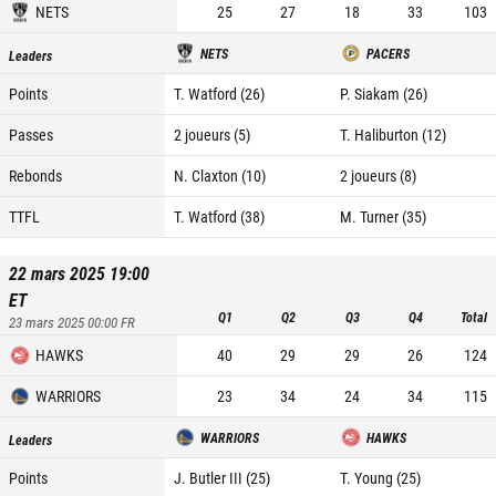
NETS
25
27
18
33
103
NETS
PACERS
Leaders
Points
T. Watford (26)
P. Siakam (26)
Passes
2 joueurs (5)
T. Haliburton (12)
Rebonds
N. Claxton (10)
2 joueurs (8)
TTFL
T. Watford (38)
M. Turner (35)
22 mars 2025 19:00
ET
Q1
Q2
Q3
Q4
Total
23 mars 2025 00:00
FR
HAWKS
40
29
29
26
124
WARRIORS
23
34
24
34
115
WARRIORS
HAWKS
Leaders
Points
J. Butler III (25)
T. Young (25)