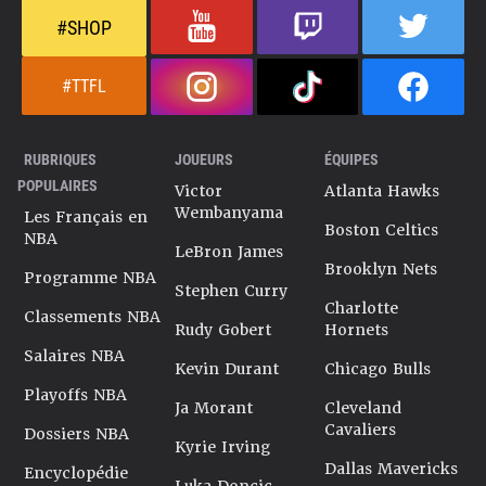
#SHOP
#TTFL
RUBRIQUES
JOUEURS
ÉQUIPES
POPULAIRES
Victor
Atlanta Hawks
Wembanyama
Les Français en
Boston Celtics
NBA
LeBron James
Brooklyn Nets
Programme NBA
Stephen Curry
Charlotte
Classements NBA
Rudy Gobert
Hornets
Salaires NBA
Kevin Durant
Chicago Bulls
Playoffs NBA
Ja Morant
Cleveland
Cavaliers
Dossiers NBA
Kyrie Irving
Dallas Mavericks
Encyclopédie