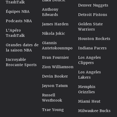
Luka Doncic
TrashTalk
Denver Nuggets
Anthony
Équipes NBA
Edwards
Detroit Pistons
Podcasts NBA
James Harden
Golden State
Warriors
L'Apéro
Nikola Jokic
TrashTalk
Houston Rockets
Giannis
Grandes dates de
Antetokounmpo
Indiana Pacers
la saison NBA
Evan Fournier
Los Angeles
Incroyable
Clippers
Brocante Sports
Zion Williamson
Los Angeles
Devin Booker
Lakers
Jayson Tatum
Memphis
Grizzlies
Russell
Westbrook
Miami Heat
Trae Young
Milwaukee Bucks