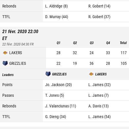
Rebonds
L. Aldridge (8)
R. Gobert (14)
TTFL
D. Murray (44)
R. Gobert (37)
21 févr. 2020 22:30
ET
Q1
Q2
Q3
Q4
Total
22 févr. 2020 04:30
FR
LAKERS
28
32
24
33
117
GRIZZLIES
22
19
36
28
105
GRIZZLIES
LAKERS
Leaders
Points
Jo. Jackson (20)
L. James (32)
Passes
T. Jones (5)
L. James (7)
Rebonds
J. Valanciunas (11)
A. Davis (13)
TTFL
G. Dieng (34)
L. James (54)