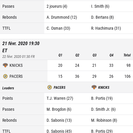
Passes
2 joueurs (4)
I. Smith (6)
Rebonds
A. Drummond (12)
D. Bertans (8)
TTFL
C. Osman (33)
R. Hachimura (31)
21 févr. 2020 19:30
ET
Q1
Q2
Q3
Q4
Total
22 févr. 2020 01:30
FR
KNICKS
20
24
21
33
98
PACERS
15
36
29
26
106
PACERS
KNICKS
Leaders
Points
T.J. Warren (27)
B. Portis (19)
Passes
M. Brogdon (6)
D. Smith Jr. (6)
Rebonds
D. Sabonis (13)
M. Robinson (8)
TTFL
D. Sabonis (45)
B. Portis (29)