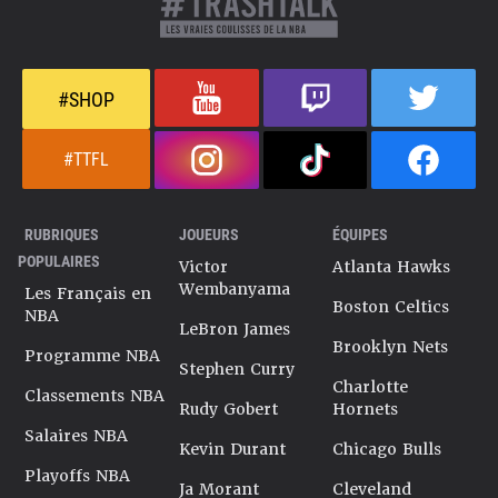
#SHOP
#TTFL
RUBRIQUES
JOUEURS
ÉQUIPES
POPULAIRES
Victor
Atlanta Hawks
Wembanyama
Les Français en
Boston Celtics
NBA
LeBron James
Brooklyn Nets
Programme NBA
Stephen Curry
Charlotte
Classements NBA
Rudy Gobert
Hornets
Salaires NBA
Kevin Durant
Chicago Bulls
Playoffs NBA
Ja Morant
Cleveland