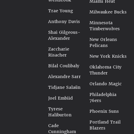
Westbrook
Miami Heat
Trae Young
Milwaukee Bucks
Anthony Davis
Minnesota
Timberwolves
Shai Gilgeous-
Alexander
New Orleans
Pelicans
Zaccharie
Risacher
New York Knicks
Bilal Coulibaly
Oklahoma City
Thunder
Alexandre Sarr
Orlando Magic
Tidjane Salaün
Philadelphia
Joel Embiid
76ers
Tyrese
Phoenix Suns
Haliburton
Portland Trail
Cade
Blazers
Cunningham