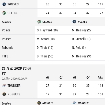
WOLVES
20
33
35
29
117
CELTICS
24
37
34
32
127
CELTICS
WOLVES
Leaders
Points
G. Hayward (29)
M. Beasley (27)
Passes
M. Smart (10)
D. Russell (13)
Rebonds
D. Theis (16)
N. Reid (9)
TTFL
D. Theis (50)
M. Beasley (36)
21 févr. 2020 20:00
ET
Q1
Q2
Q3
Q4
Total
22 févr. 2020 02:00
FR
THUNDER
27
21
30
35
113
NUGGETS
17
31
29
24
101
NUGGETS
THUNDER
Leaders