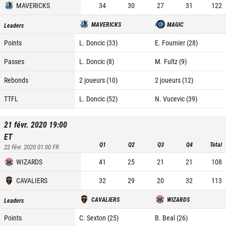
MAVERICKS
34
30
27
31
122
MAVERICKS
MAGIC
Leaders
Points
L. Doncic (33)
E. Fournier (28)
Passes
L. Doncic (8)
M. Fultz (9)
Rebonds
2 joueurs (10)
2 joueurs (12)
TTFL
L. Doncic (52)
N. Vucevic (39)
21 févr. 2020 19:00
ET
Q1
Q2
Q3
Q4
Total
22 févr. 2020 01:00
FR
WIZARDS
41
25
21
21
108
CAVALIERS
32
29
20
32
113
CAVALIERS
WIZARDS
Leaders
Points
C. Sexton (25)
B. Beal (26)