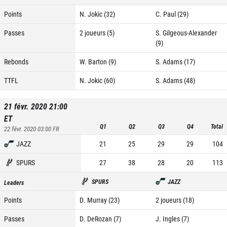
Points
N. Jokic (32)
C. Paul (29)
Passes
2 joueurs (5)
S. Gilgeous-Alexander
(9)
Rebonds
W. Barton (9)
S. Adams (17)
TTFL
N. Jokic (60)
S. Adams (48)
21 févr. 2020 21:00
ET
Q1
Q2
Q3
Q4
Total
22 févr. 2020 03:00
FR
JAZZ
21
25
29
29
104
SPURS
27
38
28
20
113
SPURS
JAZZ
Leaders
Points
D. Murray (23)
2 joueurs (18)
Passes
D. DeRozan (7)
J. Ingles (7)