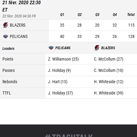
21 févr. 2020 22:30
ET
Q1
Q2
Q3
Q4
Total
22 févr. 2020 04:30
FR
BLAZERS
35
28
20
32
115
PELICANS
40
33
29
26
128
PELICANS
BLAZERS
Leaders
Points
Z. Williamson (25)
C. McCollum (27)
Passes
J. Holiday (9)
C. McCollum (10)
Rebonds
J. Hart (13)
H. Whiteside (12)
TTFL
J. Holiday (37)
H. Whiteside (39)