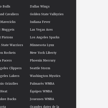
o Bulls
Dallas Wings
and Cavaliers
Golden State Valkyries
 Mavericks
Indiana Fever
r Nuggets
Las Vegas Aces
t Pistons
Los Angeles Sparks
 State Warriors
Minnesota Lynx
on Rockets
New York Liberty
a Pacers
Phoenix Mercury
geles Clippers
Seattle Storm
geles Lakers
Washington Mystics
s Grizzlies
Palmarès WNBA
 Heat
Équipes WNBA
ukee Bucks
Joueuses WNBA
sota
Grandes dates de la