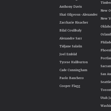
Timbe
Anthony Davis
New Or
Shai Gilgeous-Alexander
New Y
Zaccharie Risacher
Oklah
Bilal Coulibaly
Orland
Alexandre Sarr
Philad
Tidjane Salaün
Phoeni
Joel Embiid
Portla
Tyrese Haliburton
Sacra
Cade Cunningham
San An
Paolo Banchero
Seattl
Cooper Flagg
Toront
Utah J
Washi