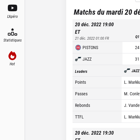
Matchs du mardi 20 d
L'Apéro
20 déc. 2022 19:00
ET
Q1
21 déc. 2022 01:00
FR
Statistiques
PISTONS
24
JAZZ
31
Hot
JAZZ
Leaders
Points
L. Markk
Passes
M. Conle
Rebonds
J. Vander
TTFL
L. Markk
20 déc. 2022 19:30