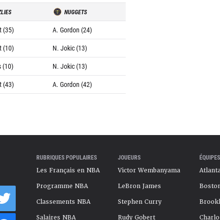
ZLIES
NUGGETS
t (35)
A. Gordon (24)
t (10)
N. Jokic (13)
 (10)
N. Jokic (13)
t (43)
A. Gordon (42)
RUBRIQUES POPULAIRES
JOUEURS
ÉQUIPES
Les Français en NBA
Victor Wembanyama
Atlant
Programme NBA
LeBron James
Boston
Classements NBA
Stephen Curry
Brookl
Salaires NBA
Rudy Gobert
Charlo