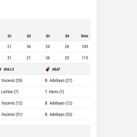
Q1
Q2
Q3
Q4
Total
21
36
20
26
103
31
21
36
25
113
BULLS
HEAT
. Vucevic (29)
B. Adebayo (27)
. LaVine (7)
T. Herro (7)
. Vucevic (12)
B. Adebayo (12)
. Vucevic (51)
B. Adebayo (53)