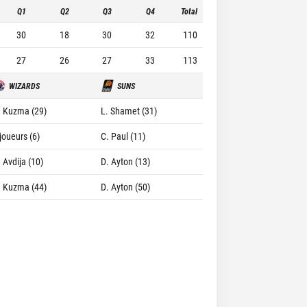
Q1
Q2
Q3
Q4
Total
30
18
30
32
110
27
26
27
33
113
WIZARDS
SUNS
. Kuzma (29)
L. Shamet (31)
joueurs (6)
C. Paul (11)
 Avdija (10)
D. Ayton (13)
. Kuzma (44)
D. Ayton (50)