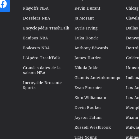
Playoffs NBA
Kevin Durant
Chicag
Dossiers NBA
Ja Morant
Clevel
Encyclopédie TrashTalk
Kyrie Irving
Dallas
Équipes NBA
Luka Doncic
Denve
Podcasts NBA
Anthony Edwards
Detroi
L'Apéro TrashTalk
James Harden
Golden
Grandes dates de la
Nikola Jokic
Houst
saison NBA
Giannis Antetokounmpo
Indian
Incroyable Brocante
Sports
Evan Fournier
Los An
Zion Williamson
Los An
Devin Booker
Memphi
Jayson Tatum
Miami
Russell Westbrook
Milwa
Trae Young
Minne