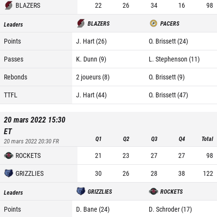
BLAZERS
22
26
34
16
98
BLAZERS
PACERS
Leaders
Points
J. Hart (26)
O. Brissett (24)
Passes
K. Dunn (9)
L. Stephenson (11)
Rebonds
2 joueurs (8)
O. Brissett (9)
TTFL
J. Hart (44)
O. Brissett (47)
20 mars 2022 15:30
ET
Q1
Q2
Q3
Q4
Total
20 mars 2022 20:30
FR
ROCKETS
21
23
27
27
98
GRIZZLIES
30
26
28
38
122
GRIZZLIES
ROCKETS
Leaders
Points
D. Bane (24)
D. Schroder (17)