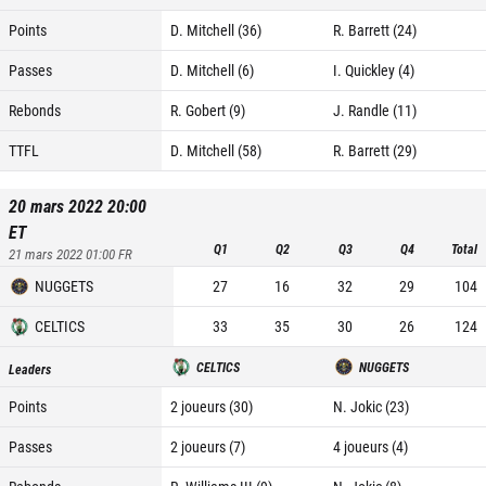
Points
D. Mitchell (36)
R. Barrett (24)
Passes
D. Mitchell (6)
I. Quickley (4)
Rebonds
R. Gobert (9)
J. Randle (11)
TTFL
D. Mitchell (58)
R. Barrett (29)
20 mars 2022 20:00
ET
Q1
Q2
Q3
Q4
Total
21 mars 2022 01:00
FR
NUGGETS
27
16
32
29
104
CELTICS
33
35
30
26
124
CELTICS
NUGGETS
Leaders
Points
2 joueurs (30)
N. Jokic (23)
Passes
2 joueurs (7)
4 joueurs (4)