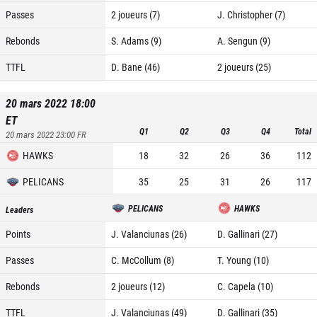
Passes
2 joueurs (7)
J. Christopher (7)
Rebonds
S. Adams (9)
A. Sengun (9)
TTFL
D. Bane (46)
2 joueurs (25)
20 mars 2022 18:00
ET
Q1
Q2
Q3
Q4
Total
20 mars 2022 23:00
FR
HAWKS
18
32
26
36
112
PELICANS
35
25
31
26
117
PELICANS
HAWKS
Leaders
Points
J. Valanciunas (26)
D. Gallinari (27)
Passes
C. McCollum (8)
T. Young (10)
Rebonds
2 joueurs (12)
C. Capela (10)
TTFL
J. Valanciunas (49)
D. Gallinari (35)