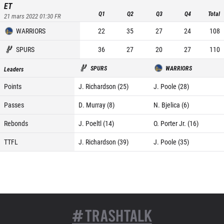
ET
Q1
Q2
Q3
Q4
Total
21 mars 2022 01:30
FR
WARRIORS
22
35
27
24
108
SPURS
36
27
20
27
110
SPURS
WARRIORS
Leaders
Points
J. Richardson (25)
J. Poole (28)
Passes
D. Murray (8)
N. Bjelica (6)
Rebonds
J. Poeltl (14)
O. Porter Jr. (16)
TTFL
J. Richardson (39)
J. Poole (35)