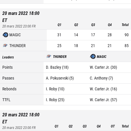
20 mars 2022 18:00
ET
Q1
Q2
Q3
Q4
Total
20 mars 2022 23:00
FR
MAGIC
31
14
17
28
90
THUNDER
25
18
21
21
85
THUNDER
MAGIC
Leaders
Points
D. Bazley (18)
W. Carter Jr. (30)
Passes
A. Pokusevski (5)
C. Anthony (7)
Rebonds
I. Roby (10)
W. Carter Jr. (16)
TTFL
I. Roby (25)
W. Carter Jr. (57)
20 mars 2022 18:00
ET
Q1
Q2
Q3
Q4
OT
Total
20 mars 2022 23:00
FR