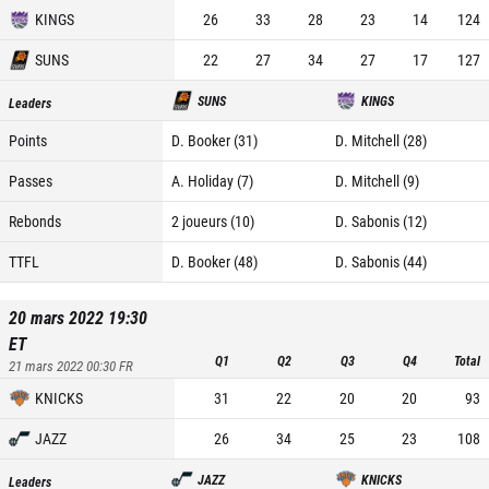
KINGS
26
33
28
23
14
124
SUNS
22
27
34
27
17
127
SUNS
KINGS
Leaders
Points
D. Booker (31)
D. Mitchell (28)
Passes
A. Holiday (7)
D. Mitchell (9)
Rebonds
2 joueurs (10)
D. Sabonis (12)
TTFL
D. Booker (48)
D. Sabonis (44)
20 mars 2022 19:30
ET
Q1
Q2
Q3
Q4
Total
21 mars 2022 00:30
FR
KNICKS
31
22
20
20
93
JAZZ
26
34
25
23
108
JAZZ
KNICKS
Leaders