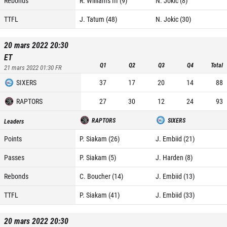
Rebonds
R. Williams III (9)
N. Jokic (8)
TTFL
J. Tatum (48)
N. Jokic (30)
20 mars 2022 20:30
ET
Q1
Q2
Q3
Q4
Total
21 mars 2022 01:30
FR
SIXERS
37
17
20
14
88
RAPTORS
27
30
12
24
93
RAPTORS
SIXERS
Leaders
Points
P. Siakam (26)
J. Embiid (21)
Passes
P. Siakam (5)
J. Harden (8)
Rebonds
C. Boucher (14)
J. Embiid (13)
TTFL
P. Siakam (41)
J. Embiid (33)
20 mars 2022 20:30