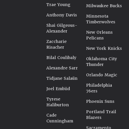
Trae Young
Milwaukee Bucks
Anthony Davis
Minnesota
Timberwolves
Shai Gilgeous-
Alexander
New Orleans
Pelicans
Zaccharie
Risacher
New York Knicks
Bilal Coulibaly
Oklahoma City
Thunder
Alexandre Sarr
Orlando Magic
Tidjane Salaün
Philadelphia
Joel Embiid
76ers
Tyrese
Phoenix Suns
Haliburton
Portland Trail
Cade
Blazers
Cunningham
Sacramento