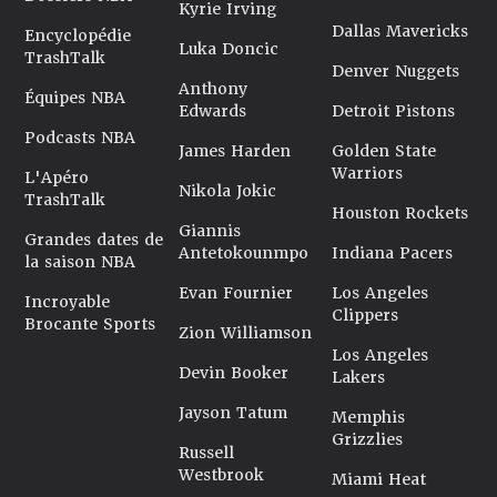
Kyrie Irving
Dallas Mavericks
Encyclopédie
Luka Doncic
TrashTalk
Denver Nuggets
Anthony
Équipes NBA
Edwards
Detroit Pistons
Podcasts NBA
James Harden
Golden State
Warriors
L'Apéro
Nikola Jokic
TrashTalk
Houston Rockets
Giannis
Grandes dates de
Antetokounmpo
Indiana Pacers
la saison NBA
Evan Fournier
Los Angeles
Incroyable
Clippers
Brocante Sports
Zion Williamson
Los Angeles
Devin Booker
Lakers
Jayson Tatum
Memphis
Grizzlies
Russell
Westbrook
Miami Heat