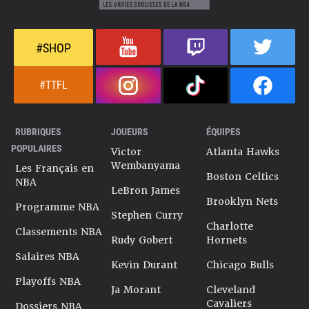
#SHOP
#TTFL
RUBRIQUES
JOUEURS
ÉQUIPES
POPULAIRES
Victor
Atlanta Hawks
Wembanyama
Les Français en
Boston Celtics
NBA
LeBron James
Brooklyn Nets
Programme NBA
Stephen Curry
Charlotte
Classements NBA
Rudy Gobert
Hornets
Salaires NBA
Kevin Durant
Chicago Bulls
Playoffs NBA
Ja Morant
Cleveland
Cavaliers
Dossiers NBA