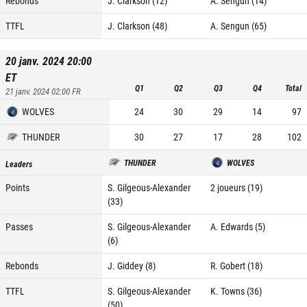
Rebonds
J. Clarkson (12)
A. Sengun (14)
TTFL
J. Clarkson (48)
A. Sengun (65)
20 janv. 2024 20:00
ET
Q1
Q2
Q3
Q4
Total
21 janv. 2024 02:00
FR
WOLVES
24
30
29
14
97
THUNDER
30
27
17
28
102
THUNDER
WOLVES
Leaders
Points
S. Gilgeous-Alexander
2 joueurs (19)
(33)
Passes
S. Gilgeous-Alexander
A. Edwards (5)
(6)
Rebonds
J. Giddey (8)
R. Gobert (18)
TTFL
S. Gilgeous-Alexander
K. Towns (36)
(50)