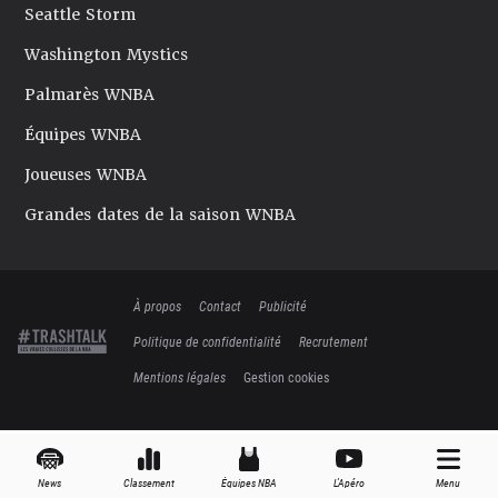
Seattle Storm
Washington Mystics
Palmarès WNBA
Équipes WNBA
Joueuses WNBA
Grandes dates de la saison WNBA
À propos
Contact
Publicité
Politique de confidentialité
Recrutement
Mentions légales
Gestion cookies
News
Classement
Équipes NBA
L'Apéro
Menu