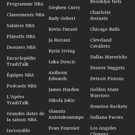
Brooklyn Nets
Programme NBA
Stephen Curry
Charlotte
Classements NBA
Rudy Gobert
Hornets
Salaires NBA
Kevin Durant
Chicago Bulls
Playoffs NBA
Ja Morant
Cleveland
Cavaliers
Dossiers NBA
Kyrie Irving
Dallas Mavericks
Encyclopédie
Luka Doncic
TrashTalk
Denver Nuggets
Anthony
Équipes NBA
Edwards
Detroit Pistons
Podcasts NBA
James Harden
Golden State
Warriors
L'Apéro
Nikola Jokic
TrashTalk
Houston Rockets
Giannis
Grandes dates de
Antetokounmpo
Indiana Pacers
la saison NBA
Evan Fournier
Los Angeles
Incroyable
Clippers