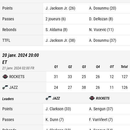
Points
J. Jackson Jr. (26)
A. Dosunmu (20)
Passes
2 joueurs (6)
D. DeRozan (8)
Rebonds
S. Aldama (8)
N. Vucevic (11)
TTFL
J. Jackson Jr. (38)
A. Dosunmu (37)
20 janv. 2024 20:00
ET
Q1
Q2
Q3
Q4
OT
Total
21 janv. 2024 02:00
FR
ROCKETS
31
33
25
26
12
127
JAZZ
24
27
38
26
11
126
JAZZ
ROCKETS
Leaders
Points
J. Clarkson (33)
A. Sengun (37)
Passes
K. Dunn (7)
F. VanVleet (7)