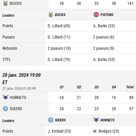
BUCKS
34
36
33
38
141
BUCKS
PISTONS
Leaders
Points
D. Lillard (45)
A. Burks (33)
Passes
D. Lillard (11)
2 joueurs (6)
Rebonds
2 joueurs (10)
2 joueurs (9)
TTFL
D. Lillard (79)
A. Burks (53)
20 janv. 2024 19:00
ET
Q1
Q2
Q3
Q4
Total
21 janv. 2024 01:00
FR
HORNETS
24
21
28
16
89
SIXERS
24
22
23
28
97
SIXERS
HORNETS
Leaders
Points
J. Embiid (33)
M. Bridges (25)