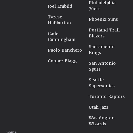
Philadelphia
Joel Embiid
76ers
Tyrese
Phoenix Suns
Haliburton
Portland Trail
Cade
Blazers
Cunningham
Sacramento
Paolo Banchero
Kings
Cooper Flagg
San Antonio
Spurs
Seattle
Supersonics
Toronto Raptors
Utah Jazz
Washington
Wizards
WNBA