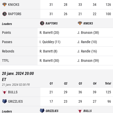
KNICKS
31
28
33
34
126
RAPTORS
31
26
21
22
100
RAPTORS
KNICKS
Leaders
Points
R. Barrett (20)
J. Brunson (38)
Passes
I. Quickley (11)
J. Randle (10)
Rebonds
R. Barrett (8)
J. Randle (16)
TTFL
R. Barrett (30)
J. Brunson (59)
20 janv. 2024 20:00
ET
Q1
Q2
Q3
Q4
Total
21 janv. 2024 02:00
FR
BULLS
21
29
36
39
125
GRIZZLIES
17
23
29
27
96
GRIZZLIES
BULLS
Leaders