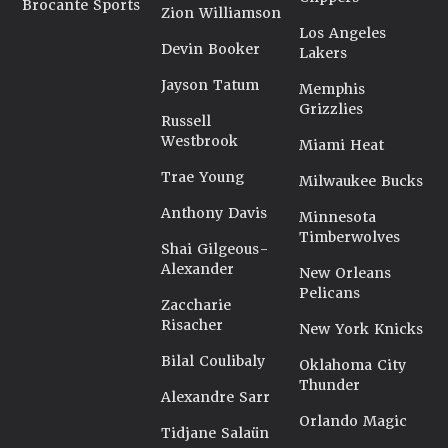
Brocante Sports
Zion Williamson
Los Angeles
Devin Booker
Lakers
Jayson Tatum
Memphis
Grizzlies
Russell
Westbrook
Miami Heat
Trae Young
Milwaukee Bucks
Anthony Davis
Minnesota
Timberwolves
Shai Gilgeous-
Alexander
New Orleans
Pelicans
Zaccharie
Risacher
New York Knicks
Bilal Coulibaly
Oklahoma City
Thunder
Alexandre Sarr
Orlando Magic
Tidjane Salaün