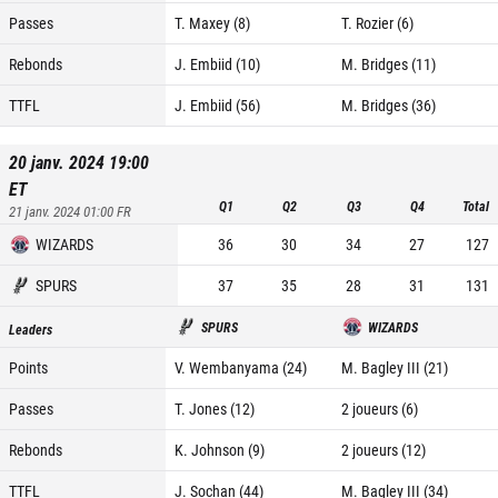
Passes
T. Maxey (8)
T. Rozier (6)
Rebonds
J. Embiid (10)
M. Bridges (11)
TTFL
J. Embiid (56)
M. Bridges (36)
20 janv. 2024 19:00
ET
Q1
Q2
Q3
Q4
Total
21 janv. 2024 01:00
FR
WIZARDS
36
30
34
27
127
SPURS
37
35
28
31
131
SPURS
WIZARDS
Leaders
Points
V. Wembanyama (24)
M. Bagley III (21)
Passes
T. Jones (12)
2 joueurs (6)
Rebonds
K. Johnson (9)
2 joueurs (12)
TTFL
J. Sochan (44)
M. Bagley III (34)